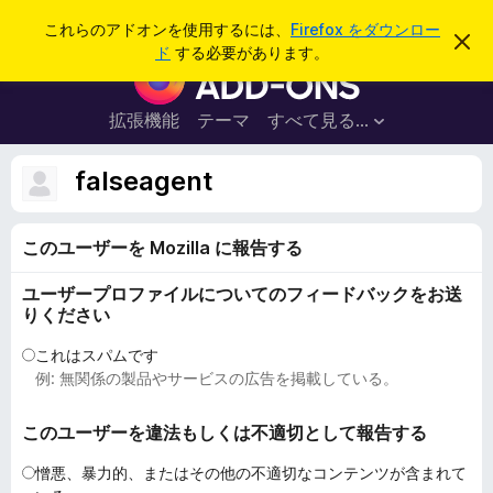
検
ログイン
これらのアドオンを使用するには、
Firefox をダウンロー
こ
索
ド
する必要があります。
の
F
お
i
知
ら
r
拡張機能
テーマ
すべて見る...
せ
e
を
閉
f
falseagent
じ
o
る
x
このユーザーを Mozilla に報告する
ブ
ラ
ユーザープロファイルについてのフィードバックをお送
ウ
りください
ザ
ー
これはスパムです
例: 無関係の製品やサービスの広告を掲載している。
ア
ド
このユーザーを違法もしくは不適切として報告する
オ
ン
憎悪、暴力的、またはその他の不適切なコンテンツが含まれて