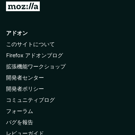
M
o
z
i
アドオン
l
このサイトについて
l
a
Firefox アドオンブログ
の
拡張機能ワークショップ
ホ
開発者センター
ー
ム
開発者ポリシー
ペ
コミュニティブログ
ー
ジ
フォーラム
へ
バグを報告
レビューガイド