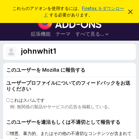
検
ログイン
これらのアドオンを使用するには、
Firefox をダウンロー
こ
索
ド
する必要があります。
の
F
お
i
知
ら
r
拡張機能
テーマ
すべて見る...
せ
e
を
閉
f
johnwhit1
じ
o
る
x
このユーザーを Mozilla に報告する
ブ
ラ
ユーザープロファイルについてのフィードバックをお送
ウ
りください
ザ
ー
これはスパムです
例: 無関係の製品やサービスの広告を掲載している。
ア
ド
このユーザーを違法もしくは不適切として報告する
オ
ン
憎悪、暴力的、またはその他の不適切なコンテンツが含まれて