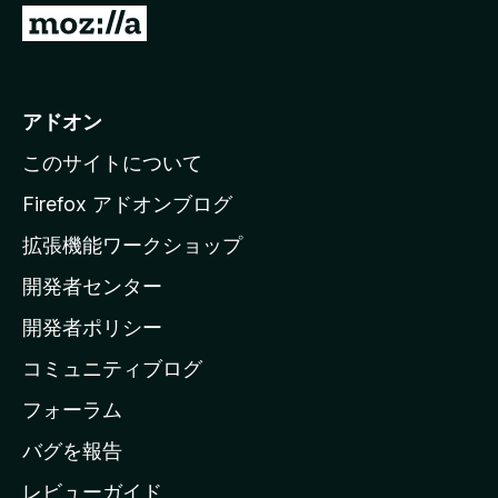
M
o
z
i
アドオン
l
このサイトについて
l
a
Firefox アドオンブログ
の
拡張機能ワークショップ
ホ
開発者センター
ー
ム
開発者ポリシー
ペ
コミュニティブログ
ー
ジ
フォーラム
へ
バグを報告
レビューガイド