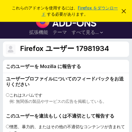
検
ログイン
これらのアドオンを使用するには、
Firefox をダウンロー
こ
索
ド
する必要があります。
の
F
お
i
知
ら
r
拡張機能
テーマ
すべて見る...
せ
e
を
閉
f
Firefox ユーザー 17981934
じ
o
る
x
このユーザーを Mozilla に報告する
ブ
ラ
ユーザープロファイルについてのフィードバックをお送
ウ
りください
ザ
ー
これはスパムです
例: 無関係の製品やサービスの広告を掲載している。
ア
ド
このユーザーを違法もしくは不適切として報告する
オ
ン
憎悪、暴力的、またはその他の不適切なコンテンツが含まれて