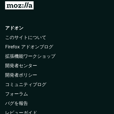
M
o
z
i
アドオン
l
このサイトについて
l
a
Firefox アドオンブログ
の
拡張機能ワークショップ
ホ
開発者センター
ー
ム
開発者ポリシー
ペ
コミュニティブログ
ー
ジ
フォーラム
へ
バグを報告
レビューガイド