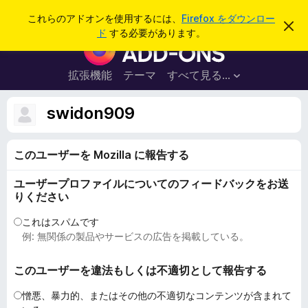
検
ログイン
これらのアドオンを使用するには、
Firefox をダウンロー
こ
索
ド
する必要があります。
の
F
お
i
知
ら
r
拡張機能
テーマ
すべて見る...
せ
e
を
閉
f
swidon909
じ
o
る
x
このユーザーを Mozilla に報告する
ブ
ラ
ユーザープロファイルについてのフィードバックをお送
ウ
りください
ザ
ー
これはスパムです
例: 無関係の製品やサービスの広告を掲載している。
ア
ド
このユーザーを違法もしくは不適切として報告する
オ
ン
憎悪、暴力的、またはその他の不適切なコンテンツが含まれて