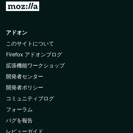
M
o
z
i
アドオン
l
このサイトについて
l
a
Firefox アドオンブログ
の
拡張機能ワークショップ
ホ
開発者センター
ー
ム
開発者ポリシー
ペ
コミュニティブログ
ー
ジ
フォーラム
へ
バグを報告
レビューガイド