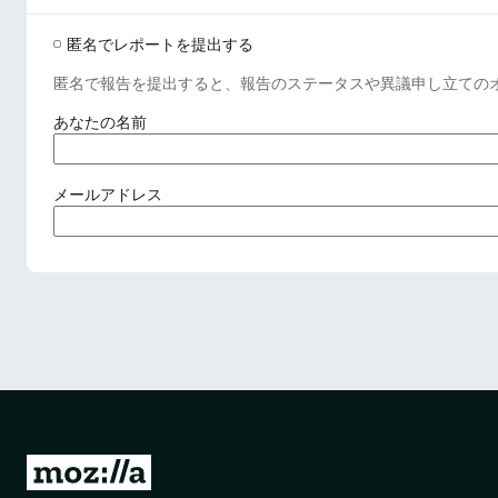
匿名でレポートを提出する
匿名で報告を提出すると、報告のステータスや異議申し立ての
(
あなたの名前
必
須
)
(
メールアドレス
必
須
)
M