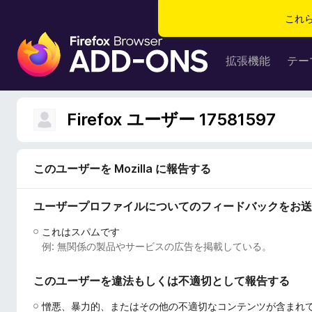
これ
F
i
拡張機能
テー
r
e
f
Firefox ユーザー 17581597
o
x
ブ
このユーザーを Mozilla に報告する
ラ
ウ
ユーザープロファイルについてのフィードバックをお送
ザ
ー
これはスパムです
ア
例: 無関係の製品やサービスの広告を掲載している。
ド
オ
このユーザーを違法もしくは不適切として報告する
ン
憎悪、暴力的、またはその他の不適切なコンテンツが含まれ