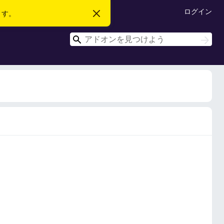
ログイン
ます。
こ
の
お
検
知
検
ら
索
索
せ
を
閉
じ
る