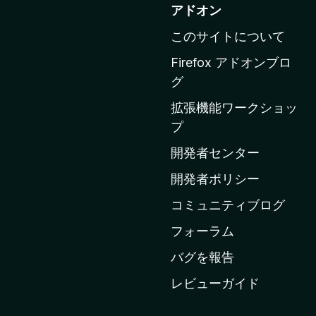
o
アドオン
z
このサイトについて
i
l
Firefox アドオンブロ
l
グ
a
拡張機能ワークショッ
の
プ
ホ
ー
開発者センター
ム
開発者ポリシー
ペ
コミュニティブログ
ー
ジ
フォーラム
へ
バグを報告
レビューガイド