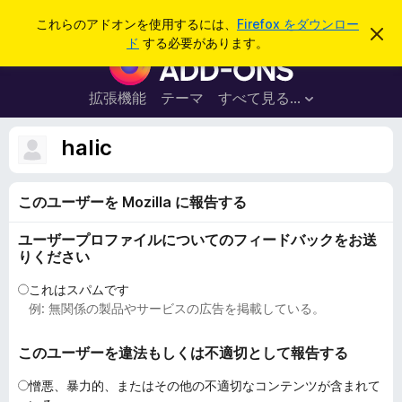
検
ログイン
これらのアドオンを使用するには、
Firefox をダウンロー
こ
索
ド
する必要があります。
の
F
お
i
知
ら
r
拡張機能
テーマ
すべて見る...
せ
e
を
閉
f
halic
じ
o
る
x
このユーザーを Mozilla に報告する
ブ
ラ
ユーザープロファイルについてのフィードバックをお送
ウ
りください
ザ
ー
これはスパムです
例: 無関係の製品やサービスの広告を掲載している。
ア
ド
このユーザーを違法もしくは不適切として報告する
オ
ン
憎悪、暴力的、またはその他の不適切なコンテンツが含まれて