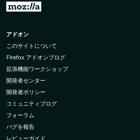
M
o
z
i
アドオン
l
このサイトについて
l
a
Firefox アドオンブログ
の
拡張機能ワークショップ
ホ
開発者センター
ー
ム
開発者ポリシー
ペ
コミュニティブログ
ー
ジ
フォーラム
へ
バグを報告
レビューガイド