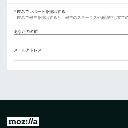
匿名でレポートを提出する
匿名で報告を提出すると、報告のステータスや異議申し立て
(
あなたの名前
必
須
)
(
メールアドレス
必
須
)
M