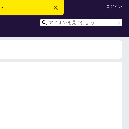
ログイン
ます。
こ
の
お
検
知
検
ら
索
索
せ
を
閉
じ
る