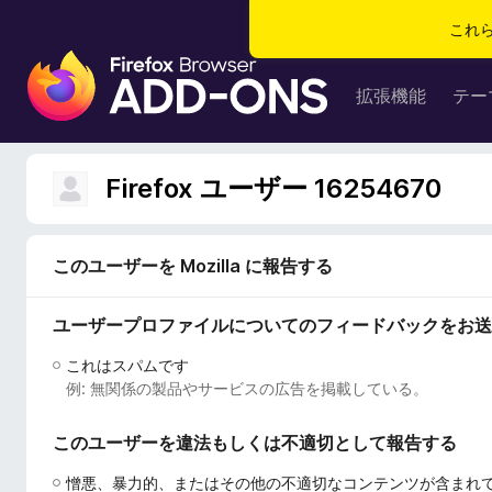
これ
F
i
拡張機能
テー
r
e
f
Firefox ユーザー 16254670
o
x
ブ
このユーザーを Mozilla に報告する
ラ
ウ
ユーザープロファイルについてのフィードバックをお送
ザ
ー
これはスパムです
ア
例: 無関係の製品やサービスの広告を掲載している。
ド
オ
このユーザーを違法もしくは不適切として報告する
ン
憎悪、暴力的、またはその他の不適切なコンテンツが含まれ