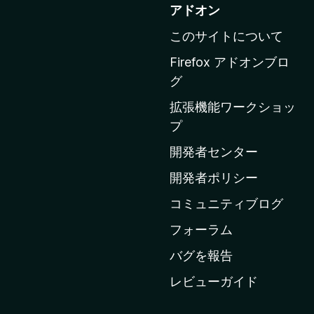
o
アドオン
z
このサイトについて
i
l
Firefox アドオンブロ
l
グ
a
拡張機能ワークショッ
の
プ
ホ
ー
開発者センター
ム
開発者ポリシー
ペ
コミュニティブログ
ー
ジ
フォーラム
へ
バグを報告
レビューガイド