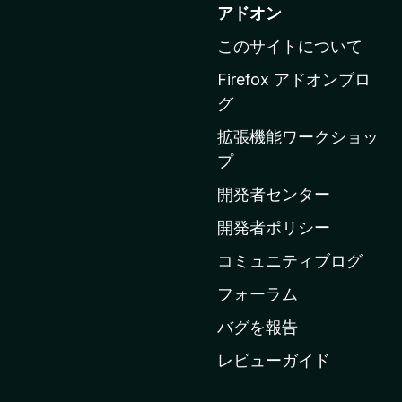
o
アドオン
z
このサイトについて
i
l
Firefox アドオンブロ
l
グ
a
拡張機能ワークショッ
の
プ
ホ
ー
開発者センター
ム
開発者ポリシー
ペ
コミュニティブログ
ー
ジ
フォーラム
へ
バグを報告
レビューガイド