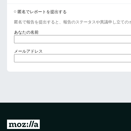
匿名でレポートを提出する
匿名で報告を提出すると、報告のステータスや異議申し立ての
(
あなたの名前
必
須
)
(
メールアドレス
必
須
)
M