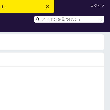
ログイン
ます。
こ
の
お
検
知
検
ら
索
索
せ
を
閉
じ
る