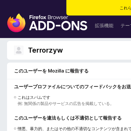
これ
F
i
拡張機能
テー
r
e
f
Terrorzyw
o
x
ブ
このユーザーを Mozilla に報告する
ラ
ウ
ユーザープロファイルについてのフィードバックをお送
ザ
ー
これはスパムです
ア
例: 無関係の製品やサービスの広告を掲載している。
ド
オ
このユーザーを違法もしくは不適切として報告する
ン
憎悪、暴力的、またはその他の不適切なコンテンツが含まれ