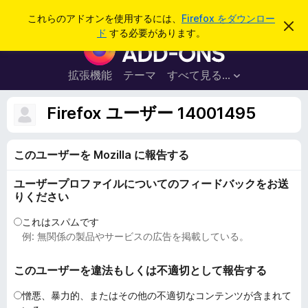
検
ログイン
これらのアドオンを使用するには、
Firefox をダウンロー
こ
索
ド
する必要があります。
の
F
お
i
知
ら
r
拡張機能
テーマ
すべて見る...
せ
e
を
閉
f
Firefox ユーザー 14001495
じ
o
る
x
このユーザーを Mozilla に報告する
ブ
ラ
ユーザープロファイルについてのフィードバックをお送
ウ
りください
ザ
ー
これはスパムです
例: 無関係の製品やサービスの広告を掲載している。
ア
ド
このユーザーを違法もしくは不適切として報告する
オ
ン
憎悪、暴力的、またはその他の不適切なコンテンツが含まれて