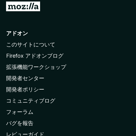
M
o
z
i
アドオン
l
このサイトについて
l
a
Firefox アドオンブログ
の
拡張機能ワークショップ
ホ
開発者センター
ー
ム
開発者ポリシー
ペ
コミュニティブログ
ー
ジ
フォーラム
へ
バグを報告
レビューガイド