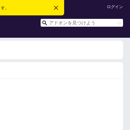
ログイン
ます。
こ
の
お
検
知
検
ら
索
索
せ
を
閉
じ
る