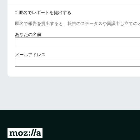
匿名でレポートを提出する
匿名で報告を提出すると、報告のステータスや異議申し立ての
(
あなたの名前
必
須
)
(
メールアドレス
必
須
)
M