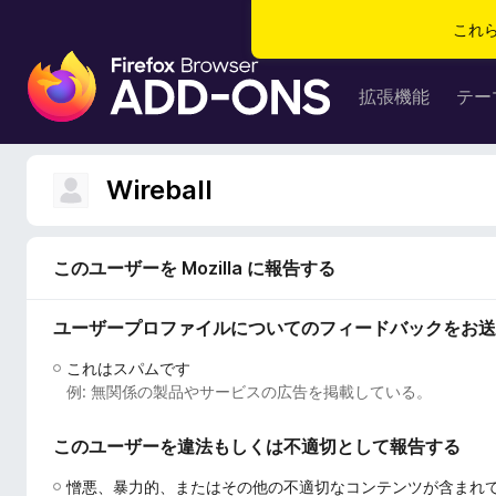
これ
F
i
拡張機能
テー
r
e
f
Wireball
o
x
ブ
このユーザーを Mozilla に報告する
ラ
ウ
ユーザープロファイルについてのフィードバックをお送
ザ
ー
これはスパムです
ア
例: 無関係の製品やサービスの広告を掲載している。
ド
オ
このユーザーを違法もしくは不適切として報告する
ン
憎悪、暴力的、またはその他の不適切なコンテンツが含まれ