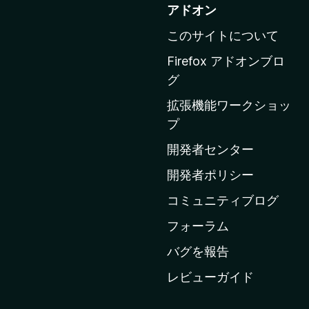
o
アドオン
z
このサイトについて
i
l
Firefox アドオンブロ
l
グ
a
拡張機能ワークショッ
の
プ
ホ
ー
開発者センター
ム
開発者ポリシー
ペ
コミュニティブログ
ー
ジ
フォーラム
へ
バグを報告
レビューガイド