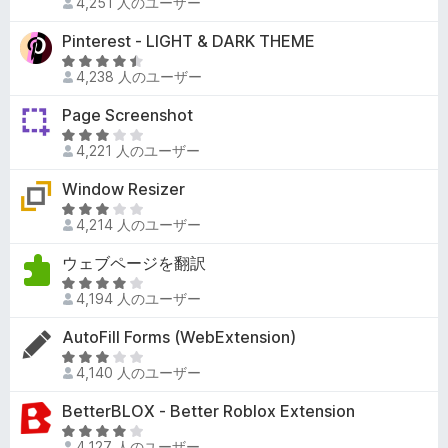
4,251 人のユーザー
段
.
階
Pinterest - LIGHT & DARK THEME
9
中
の
5
4
4,238 人のユーザー
評
段
.
価
階
Page Screenshot
4
中
の
5
4
4,221 人のユーザー
評
段
.
価
階
Window Resizer
3
中
の
5
2
4,214 人のユーザー
評
段
.
価
階
ウェブページを翻訳
8
中
の
5
2
4,194 人のユーザー
評
段
.
価
階
AutoFill Forms (WebExtension)
9
中
の
5
4
4,140 人のユーザー
評
段
.
価
階
BetterBLOX - Better Roblox Extension
1
中
の
5
2
4,127 人のユーザー