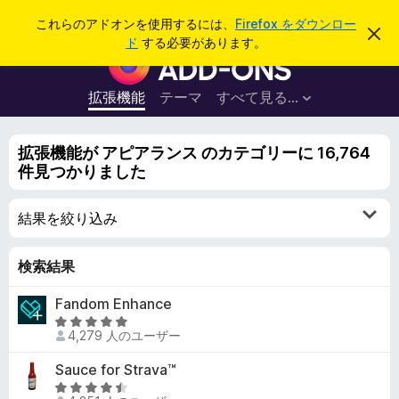
検
ログイン
これらのアドオンを使用するには、
Firefox をダウンロー
こ
索
ド
する必要があります。
の
F
お
i
知
ら
r
拡張機能
テーマ
すべて見る...
せ
e
を
閉
f
じ
拡張機能が アピアランス のカテゴリーに 16,764
o
る
件見つかりました
x
ブ
結果を絞り込み
ラ
ウ
ザ
検索結果
ー
Fandom Enhance
ア
5
ド
4,279 人のユーザー
段
オ
階
Sauce for Strava™
ン
中
5
4