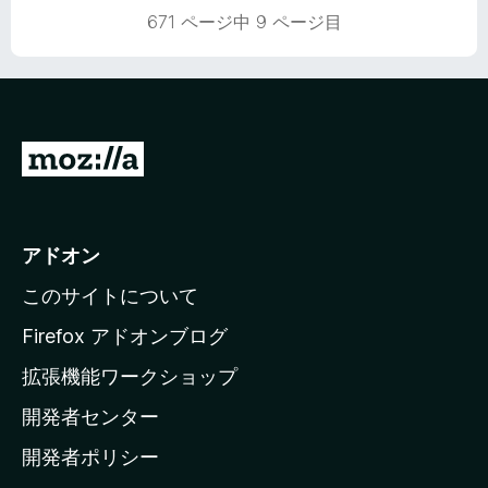
評
.
671 ページ中 9 ページ目
価
7
の
評
価
M
o
z
i
アドオン
l
このサイトについて
l
a
Firefox アドオンブログ
の
拡張機能ワークショップ
ホ
開発者センター
ー
ム
開発者ポリシー
ペ