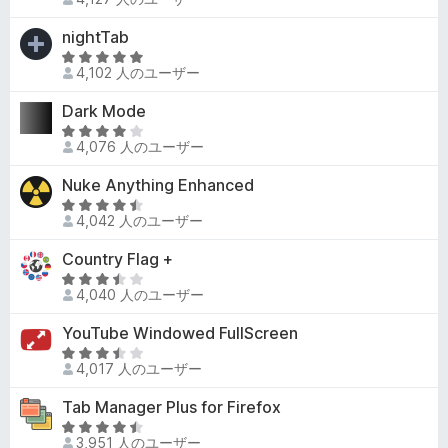
評
段
.
価
階
nightTab
9
中
の
5
4
4,102 人のユーザー
評
段
の
価
階
Dark Mode
評
中
価
5
4
4,076 人のユーザー
段
.
階
Nuke Anything Enhanced
8
中
の
5
4
4,042 人のユーザー
評
段
.
価
階
Country Flag +
1
中
の
5
4
4,040 人のユーザー
評
段
.
価
階
YouTube Windowed FullScreen
3
中
の
5
3
4,017 人のユーザー
評
段
.
価
階
Tab Manager Plus for Firefox
7
中
の
5
3
3,951 人のユーザー