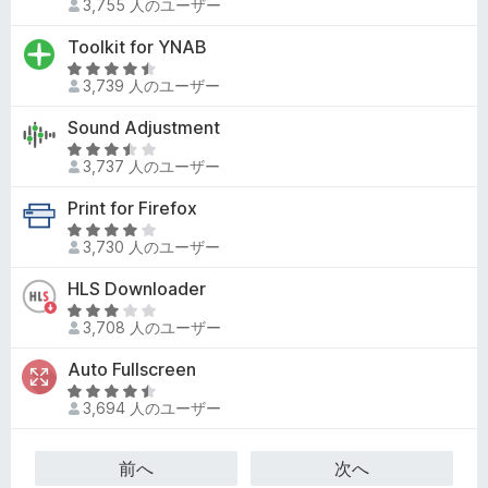
4
3,755 人のユーザー
評
段
.
価
階
Toolkit for YNAB
4
中
の
5
5
3,739 人のユーザー
評
段
の
価
階
Sound Adjustment
評
中
価
5
4
3,737 人のユーザー
段
.
階
Print for Firefox
7
中
の
5
3
3,730 人のユーザー
評
段
.
価
階
HLS Downloader
4
中
の
5
3
3,708 人のユーザー
評
段
.
価
階
Auto Fullscreen
8
中
の
5
2
3,694 人のユーザー
評
段
.
価
階
8
中
前へ
次へ
の
4