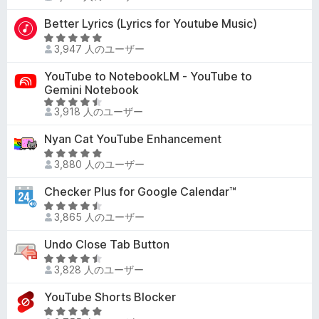
評
段
.
価
階
Better Lyrics (Lyrics for Youtube Music)
6
中
の
5
4
3,947 人のユーザー
評
段
.
価
階
YouTube to NotebookLM - YouTube to
5
中
Gemini Notebook
の
4
5
評
3,918 人のユーザー
.
段
価
9
階
Nyan Cat YouTube Enhancement
の
中
5
評
4
3,880 人のユーザー
段
価
.
階
Checker Plus for Google Calendar™
6
中
5
の
4
3,865 人のユーザー
段
評
.
階
価
Undo Close Tab Button
9
中
の
5
4
3,828 人のユーザー
評
段
.
価
階
YouTube Shorts Blocker
3
中
の
5