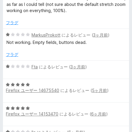
as far as I could tell (not sure about the default stretch zoom
working on everything, 100%).
フラグ
5
MarkusProkott
によるレビュー (
3ヶ月前
)
段
Not working. Empty fields, buttons dead.
階
中
フラグ
1
の
5
Fta
によるレビュー (
3ヶ月前
)
評
段
価
階
5
中
Firefox ユーザー 14675540
によるレビュー (
5ヶ月前
)
段
1
階
の
中
評
5
5
価
Firefox ユーザー 14153470
によるレビュー (
6ヶ月前
)
段
の
階
評
中
価
5