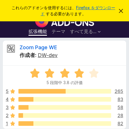
検
ログイン
これらのアドオンを使用するには、
Firefox をダウンロー
こ
索
ド
する必要があります。
の
F
お
i
知
ら
r
拡張機能
テーマ
すべて見る...
せ
e
を
閉
f
Z
Zoom Page WE
じ
o
る
作成者:
DW-dev
x
o
ブ
5
ラ
o
段
ウ
5 段階中 3.8 の評価
階
ザ
m
中
5
265
ー
3
4
83
ア
P
.
ド
3
58
8
オ
の
a
2
28
評
ン
1
82
価