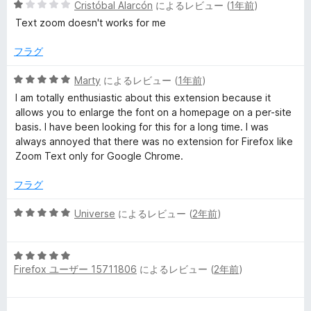
5
中
Cristóbal Alarcón
によるレビュー (
1年前
)
段
1
Text zoom doesn't works for me
階
の
中
評
フラグ
1
価
の
5
Marty
によるレビュー (
1年前
)
評
段
I am totally enthusiastic about this extension because it
価
階
allows you to enlarge the font on a homepage on a per-site
中
basis. I have been looking for this for a long time. I was
5
always annoyed that there was no extension for Firefox like
の
Zoom Text only for Google Chrome.
評
価
フラグ
5
Universe
によるレビュー (
2年前
)
段
階
5
中
Firefox ユーザー 15711806
によるレビュー (
2年前
)
段
5
階
の
中
評