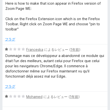
Here is how to make that icon appear in Firefox version of
Zoom Page WE:
Click on the Firefox Extension icon which is on the Firefox
Toolbar. Right click on Zoom Page WE and choose "pin to
toolbar"
フラグ
5
Franceska
によるレビュー (
1年前
)
段
Dommage mais ce développeur a abandonné ce module qui
階
était l'un des meilleurs, autant celui pour Firefox que celui
中
pour les navigateurs Chrome/Edge. Il commence à
1
disfonctionner même sur Firefox maintenant vu qu'il
の
fonctionnait déjà assez mal sur Edge.
評
価
フラグ
5
Mohamed
によるレビュー (
1年前
)
段
階