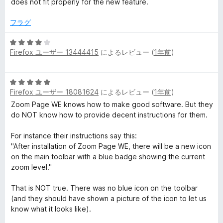
5
価
does not fit properly for the new feature.
の
評
フラグ
価
5
Firefox ユーザー 13444415
によるレビュー (
1年前
)
段
階
中
5
4
Firefox ユーザー 18081624
によるレビュー (
1年前
)
段
の
階
Zoom Page WE knows how to make good software. But they
評
中
do NOT know how to provide decent instructions for them.
価
5
の
For instance their instructions say this:
評
"After installation of Zoom Page WE, there will be a new icon
価
on the main toolbar with a blue badge showing the current
zoom level."
That is NOT true. There was no blue icon on the toolbar
(and they should have shown a picture of the icon to let us
know what it looks like).