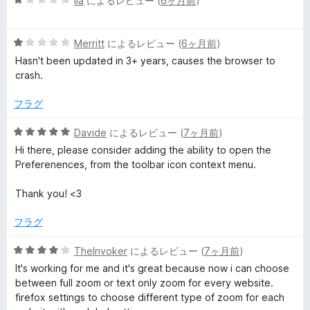
Ila
によるレビュー (
6ヶ月前
)
5
段
の
階
評
5
中
Merritt
によるレビュー (
6ヶ月前
)
価
段
1
Hasn't been updated in 3+ years, causes the browser to
階
の
crash.
中
評
1
価
フラグ
の
評
5
Davide
によるレビュー (
7ヶ月前
)
価
段
Hi there, please consider adding the ability to open the
階
Preferenences, from the toolbar icon context menu.
中
5
Thank you! <3
の
評
フラグ
価
5
TheInvoker
によるレビュー (
7ヶ月前
)
段
It's working for me and it's great because now i can choose
階
between full zoom or text only zoom for every website.
中
firefox settings to choose different type of zoom for each
4