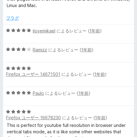
Linux and Mac.
フラグ
5
ilovemikael
によるレビュー (
1年前
)
段
階
5
中
Ramizz
によるレビュー (
1年前
)
段
5
階
の
5
中
評
Firefox ユーザー 14671501
によるレビュー (
1年前
)
段
4
価
階
の
中
評
5
Paulo
によるレビュー (
1年前
)
5
価
段
の
階
評
5
中
価
Firefox ユーザー 16678230
によるレビュー (
1年前
)
段
5
階
の
This is perfect for youtube full resolution in browser under
中
評
vertical tabs mode, as it is like some other websites that