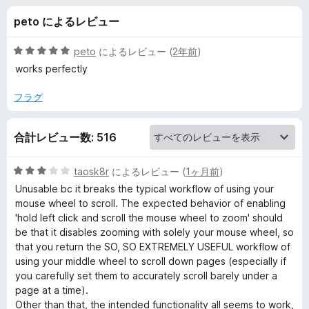
g
peto によるレビュー
e
5
peto
によるレビュー (
2年前
)
W
段
works perfectly
階
中
フラグ
E
5
の
の
合計レビュー数: 516
評
価
レ
5
taosk8r
によるレビュー (
1ヶ月前
)
段
Unusable bc it breaks the typical workflow of using your
ビ
階
mouse wheel to scroll. The expected behavior of enabling
中
'hold left click and scroll the mouse wheel to zoom' should
3
ュ
be that it disables zooming with solely your mouse wheel, so
の
that you return the SO, SO EXTREMELY USEFUL workflow of
評
using your middle wheel to scroll down pages (especially if
ー
価
you carefully set them to accurately scroll barely under a
page at a time).
Other than that, the intended functionality all seems to work,