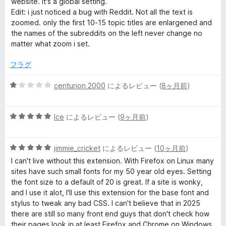
website. it's a global setting.
の
Edit: i just noticed a bug with Reddit. Not all the text is
評
zoomed. only the first 10-15 topic titles are enlargened and
価
the names of the subreddits on the left never change no
matter what zoom i set.
フラグ
5
centurion 2000
によるレビュー (
8ヶ月前
)
段
階
5
中
Ice
によるレビュー (
9ヶ月前
)
段
1
階
の
5
中
jimmie_cricket
によるレビュー (
10ヶ月前
)
評
段
5
価
I can't live without this extension. With Firefox on Linux many
階
の
sites have such small fonts for my 50 year old eyes. Setting
中
評
the font size to a default of 20 is great. If a site is wonky,
5
価
and I use it alot, I'll use this extension for the base font and
の
stylus to tweak any bad CSS. I can't believe that in 2025
評
there are still so many front end guys that don't check how
価
their pages look in at least Firefox and Chrome on Windows,