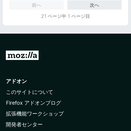
5
価
前へ
次へ
の
評
21 ページ中 1 ページ目
価
M
o
z
i
アドオン
l
このサイトについて
l
a
Firefox アドオンブログ
の
拡張機能ワークショップ
ホ
開発者センター
ー