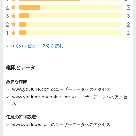
評
4
7
価
さ
3
3
れ
2
2
て
1
2
い
ま
すべてのレビュー (35) を読む
せ
ん
権限とデータ
必要な権限:
www.youtube.com のユーザーデータへのアクセス
www.youtube-nocookie.com のユーザーデータへのアクセ
ス
任意の許可設定:
www.youtube.com のユーザーデータへのアクセス