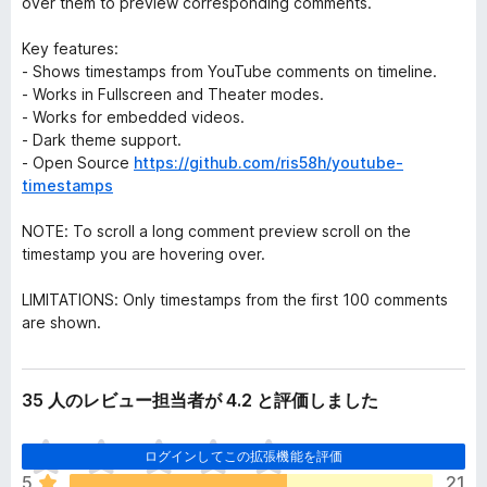
over them to preview corresponding comments.
Key features:
- Shows timestamps from YouTube comments on timeline.
- Works in Fullscreen and Theater modes.
- Works for embedded videos.
- Dark theme support.
- Open Source
https://github.com/ris58h/youtube-
timestamps
NOTE: To scroll a long comment preview scroll on the
timestamp you are hovering over.
LIMITATIONS: Only timestamps from the first 100 comments
are shown.
35 人のレビュー担当者が 4.2 と評価しました
ま
ログインしてこの拡張機能を評価
だ
5
21