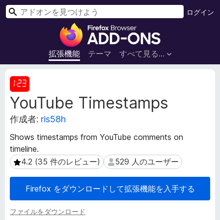
検
ログイン
索
F
i
r
拡張機能
テーマ
すべて見る...
e
f
拡
o
張
YouTube Timestamps
機
x
能
ブ
作成者:
ris58h
メ
ラ
タ
ウ
Shows timestamps from YouTube comments on
デ
ザ
timeline.
ー
ー
タ
4.2 (35 件のレビュー)
529 人のユーザー
4.2 (35 件のレビュー)
529 人のユーザー
ア
ド
Firefox をダウンロードして拡張機能を入手する
オ
ン
ファイルをダウンロード