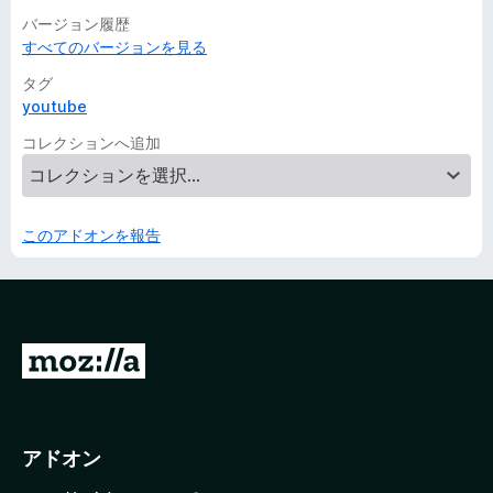
バージョン履歴
すべてのバージョンを見る
タグ
youtube
コレクションへ追加
このアドオンを報告
M
o
z
i
アドオン
l