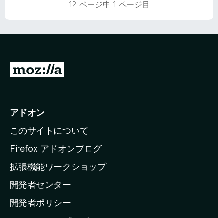
評
12 ページ中 1 ページ目
価
M
o
z
i
アドオン
l
このサイトについて
l
a
Firefox アドオンブログ
の
拡張機能ワークショップ
ホ
開発者センター
ー
ム
開発者ポリシー
ペ