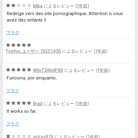
中
評
5
Mika
によるレビュー (
1年前
)
4
価
段
の
Redirige vers des site pornographique. Attention si vous
階
評
avez des enfants !!
中
価
2
フラグ
の
評
5
価
Firefox ユーザー 19251406
によるレビュー (
1年前
)
段
階
中
5
WhiiT3WollF99
によるレビュー (
1年前
)
5
段
の
Funciona, por enquanto.
階
評
中
価
フラグ
5
の
5
Brad
によるレビュー (
1年前
)
評
段
It works so far.
価
階
中
フラグ
5
の
5
astray819
によるレビュー (
1年前
)