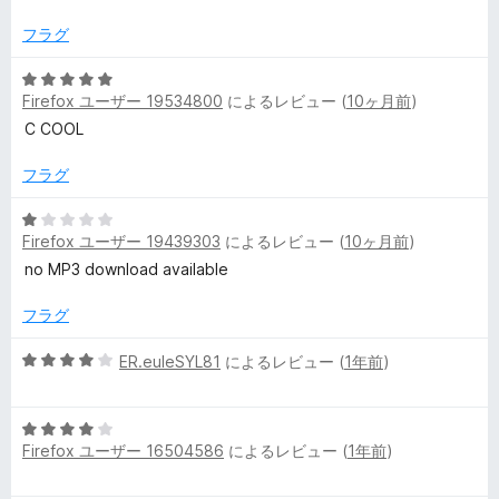
中
4
フラグ
の
評
5
Firefox ユーザー 19534800
によるレビュー (
10ヶ月前
)
価
段
階
C COOL
中
5
フラグ
の
評
5
Firefox ユーザー 19439303
によるレビュー (
10ヶ月前
)
価
段
階
no MP3 download available
中
1
フラグ
の
評
5
ER.euleSYL81
によるレビュー (
1年前
)
価
段
階
5
中
Firefox ユーザー 16504586
によるレビュー (
1年前
)
段
4
階
の