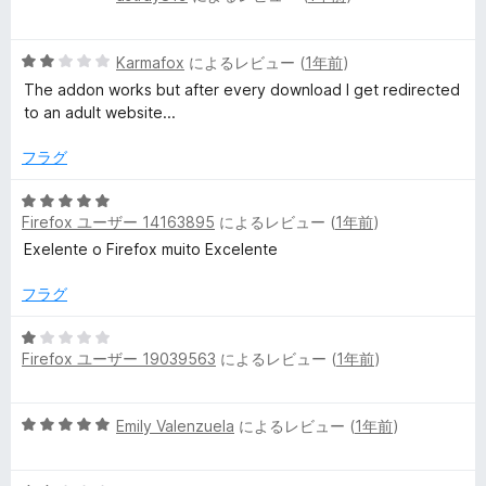
評
段
価
階
5
中
Karmafox
によるレビュー (
1年前
)
段
1
The addon works but after every download I get redirected
階
の
to an adult website...
中
評
2
価
フラグ
の
評
5
価
Firefox ユーザー 14163895
によるレビュー (
1年前
)
段
階
Exelente o Firefox muito Excelente
中
5
フラグ
の
評
5
Firefox ユーザー 19039563
によるレビュー (
1年前
)
価
段
階
中
5
Emily Valenzuela
によるレビュー (
1年前
)
1
段
の
階
評