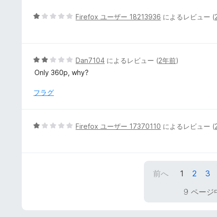
価
中
1
5
Firefox ユーザー 18213936
によるレビュー (
の
段
評
階
価
中
1
5
Dan7104
によるレビュー (
2年前
)
の
段
Only 360p, why?
評
階
価
中
フラグ
2
の
評
5
Firefox ユーザー 17370110
によるレビュー (
価
段
階
中
1
前へ
1
2
3
の
評
9 ページ
価