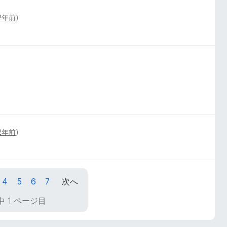
2年前
)
2年前
)
4
5
6
7
次へ
中 1 ページ目