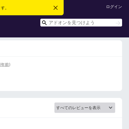
ログイン
ます。
こ
の
お
検
知
検
ら
索
索
せ
を
閉
じ
る
1年前
)