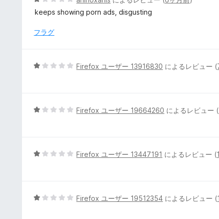
の
段
keeps showing porn ads, disgusting
評
階
価
中
フラグ
1
の
評
5
Firefox ユーザー 13916830
によるレビュー (
価
段
階
中
1
5
Firefox ユーザー 19664260
によるレビュー (
の
段
評
階
価
中
1
5
Firefox ユーザー 13447191
によるレビュー (
の
段
評
階
価
中
1
5
Firefox ユーザー 19512354
によるレビュー (
の
段
評
階