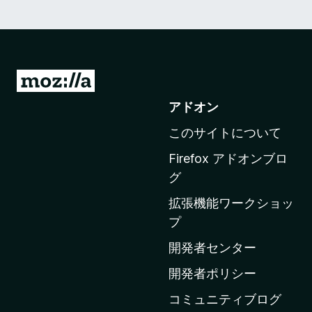
M
o
アドオン
z
このサイトについて
i
l
Firefox アドオンブロ
l
グ
a
拡張機能ワークショッ
の
プ
ホ
ー
開発者センター
ム
開発者ポリシー
ペ
コミュニティブログ
ー