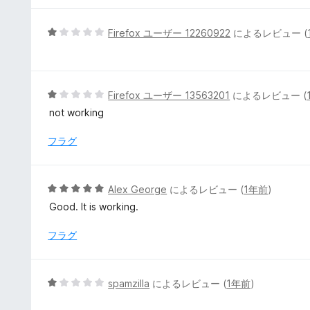
価
中
1
5
Firefox ユーザー 12260922
によるレビュー (
の
段
評
階
価
中
1
5
Firefox ユーザー 13563201
によるレビュー (
の
段
not working
評
階
価
中
フラグ
1
の
評
5
Alex George
によるレビュー (
1年前
)
価
段
Good. It is working.
階
中
フラグ
5
の
評
5
spamzilla
によるレビュー (
1年前
)
価
段