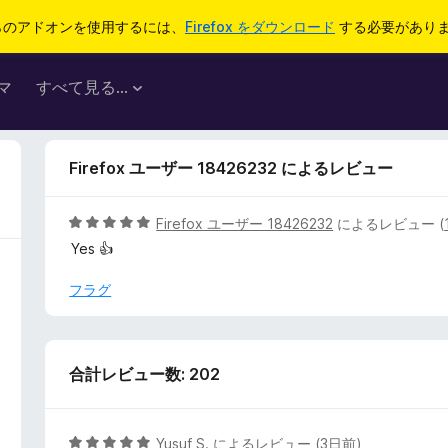
らのアドオンを使用するには、
Firefox をダウンロード
する必要があり
マ
すべて見る...
Firefox ユーザー 18426232 によるレビュー
5
Firefox ユーザー 18426232
によるレビュー (
段
Yes 👍
階
中
フラグ
5
の
評
価
合計レビュー数: 202
5
Yusuf S.
によるレビュー (
3日前
)