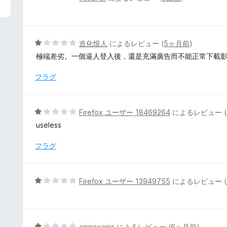
段
階
中
5
5
造化恨人
によるレビュー (
5ヶ月前
)
の
段
極端差劣。一個逼人登入後，還是充滿廣告而不能正常下載影
評
階
価
中
フラグ
1
の
評
5
Firefox ユーザー 18469264
によるレビュー (
価
段
useless
階
中
フラグ
1
の
評
5
Firefox ユーザー 13949755
によるレビュー (
価
段
階
中
1
5
aninoxanis
によるレビュー (
6ヶ月前
)