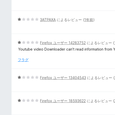
の
段
評
階
価
中
1
5
ЗАТРАХА
によるレビュー (
1年前
)
の
段
評
階
価
中
1
5
Firefox ユーザー 14283752
によるレビュー (
の
段
Youtube video Downloader can't read information from Y
評
階
価
中
フラグ
1
の
評
5
Firefox ユーザー 13404543
によるレビュー (
価
段
階
中
1
5
Firefox ユーザー 18593622
によるレビュー (
の
段
評
階