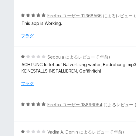
階
中
1
5
Firefox ユーザー 12368566
によるレビュー (
の
段
This app is Working.
評
階
価
中
フラグ
5
の
評
5
Seqouia
によるレビュー (
1年前
)
価
段
ACHTUNG leitet auf Nalvertising weiter, Bedrohung! mp3ap
階
KEINESFALLS INSTALLIEREN, Gefährlich!
中
1
フラグ
の
評
価
5
Firefox ユーザー 18896964
によるレビュー 
段
階
中
5
5
Vadim A. Demin
によるレビュー (
1年前
)