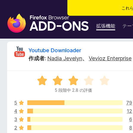
これ
F
i
拡張機能
テー
r
e
f
Y
Youtube Downloader
o
作成者:
Nadia Jevelyn
、
Vevioz Enterprise
x
o
ブ
ラ
u
5
ウ
段
ザ
5 段階中 2.8 の評価
t
階
ー
中
ア
5
79
2
u
ド
.
4
12
8
オ
3
6
b
の
ン
2
8
評