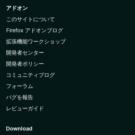
i
アドオン
l
このサイトについて
l
a
Firefox アドオンブログ
の
拡張機能ワークショップ
ホ
開発者センター
ー
ム
開発者ポリシー
ペ
コミュニティブログ
ー
ジ
フォーラム
へ
バグを報告
レビューガイド
Download