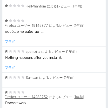
1. Install Joomla 5/6 on any web space
5
HellPhantom
によるレビュー (
1年前
)
2. Activate the plugin
段
3. Edit any content with TinyMCE (Joomla's standard editor)
階
4. Save
5
中
5. Edit again
Firefox ユーザー 19145877
によるレビュー (
1年前
)
段
1
6. Switch the editor view to code view
階
の
вообще не работает...
7. The appended code is visible.
中
評
1
価
フラグ
Other WYSIWYG-Editors may also be affected.
の
評
5
spamzilla
によるレビュー (
1年前
)
価
段
Nothing happens after you install it.
階
中
フラグ
1
の
5
Samsan
によるレビュー (
1年前
)
評
段
価
階
5
中
Firefox ユーザー 14283752
によるレビュー (
1年前
)
段
1
階
の
Doesn't work.
中
評