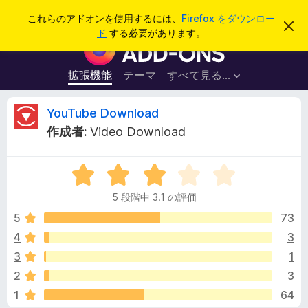
検
ログイン
これらのアドオンを使用するには、
Firefox をダウンロー
こ
索
ド
する必要があります。
の
F
お
i
知
ら
r
拡張機能
テーマ
すべて見る...
せ
e
を
閉
f
Y
YouTube Download
じ
o
る
作成者:
Video Download
x
o
ブ
5
ラ
u
段
ウ
5 段階中 3.1 の評価
階
ザ
T
中
5
73
ー
3
4
3
ア
u
.
ド
3
1
1
オ
の
b
2
3
評
ン
1
64
価