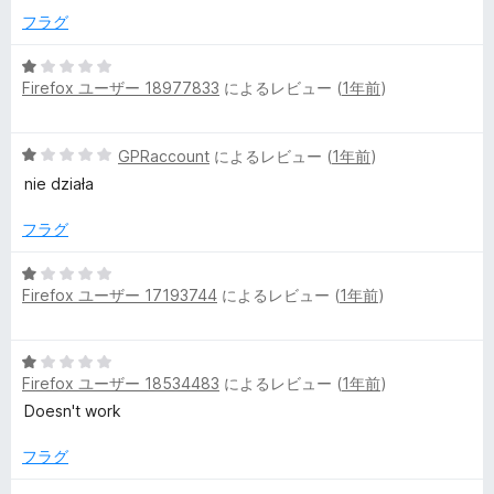
1
価
フラグ
の
評
5
Firefox ユーザー 18977833
によるレビュー (
1年前
)
価
段
階
中
5
GPRaccount
によるレビュー (
1年前
)
1
段
の
nie działa
階
評
中
価
フラグ
1
の
5
評
Firefox ユーザー 17193744
によるレビュー (
1年前
)
段
価
階
中
5
1
Firefox ユーザー 18534483
によるレビュー (
1年前
)
段
の
階
Doesn't work
評
中
価
1
フラグ
の