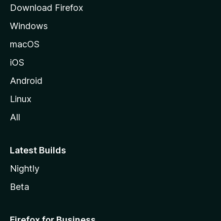
Download Firefox
Windows
macOS
iOS
Android
Linux
All
Latest Builds
Nightly
Beta
Firefox for Business