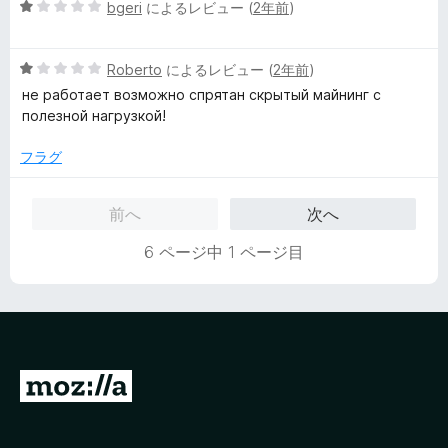
5
bgeri
によるレビュー (
2年前
)
1
段
の
階
評
5
中
Roberto
によるレビュー (
2年前
)
価
段
1
не работает возможно спрятан скрытый майнинг с
階
の
полезной нагрузкой!
中
評
1
価
フラグ
の
評
前へ
次へ
価
6 ページ中 1 ページ目
M
o
z