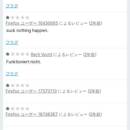
価
1
フラグ
の
評
5
Firefox ユーザー 16436665
によるレビュー (
2年前
)
価
段
階
suck nothing happen.
中
1
フラグ
の
評
5
Berti Vocht
によるレビュー (
2年前
)
価
段
Funktioniert nicht.
階
中
フラグ
1
の
5
評
Firefox ユーザー 17370110
によるレビュー (
2年前
)
段
価
階
中
5
1
Firefox ユーザー 18748367
によるレビュー (
2年前
)
段
の
階
評
中
価