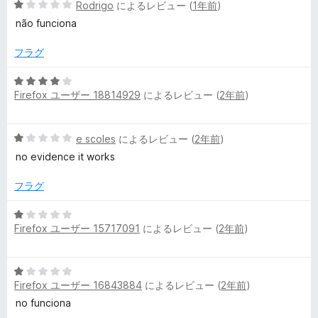
評
5
Rodrigo
によるレビュー (
1年前
)
価
段
não funciona
階
中
フラグ
1
の
5
評
Firefox ユーザー 18814929
によるレビュー (
2年前
)
段
価
階
中
5
e scoles
によるレビュー (
2年前
)
4
段
の
no evidence it works
階
評
中
価
フラグ
1
の
5
評
Firefox ユーザー 15717091
によるレビュー (
2年前
)
段
価
階
中
5
1
Firefox ユーザー 16843884
によるレビュー (
2年前
)
段
の
階
no funciona
評
中