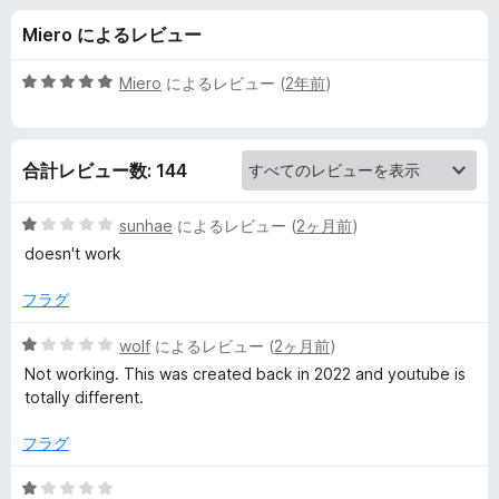
e
Miero によるレビュー
D
5
Miero
によるレビュー (
2年前
)
o
段
階
中
w
合計レビュー数: 144
5
の
n
評
5
sunhae
によるレビュー (
2ヶ月前
)
価
段
doesn't work
l
階
中
フラグ
1
o
の
5
wolf
によるレビュー (
2ヶ月前
)
評
段
a
Not working. This was created back in 2022 and youtube is
価
階
totally different.
中
d
1
フラグ
の
の
評
5