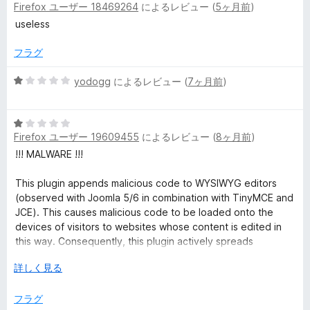
価
Firefox ユーザー 18469264
によるレビュー (
5ヶ月前
)
段
レ
階
useless
中
1
フラグ
ビ
の
評
5
yodogg
によるレビュー (
7ヶ月前
)
ュ
価
段
階
ー
5
中
Firefox ユーザー 19609455
によるレビュー (
8ヶ月前
)
段
1
階
の
!!! MALWARE !!!
中
評
1
価
This plugin appends malicious code to WYSIWYG editors
の
(observed with Joomla 5/6 in combination with TinyMCE and
評
JCE). This causes malicious code to be loaded onto the
価
devices of visitors to websites whose content is edited in
this way. Consequently, this plugin actively spreads
malicious code.
広
詳しく見る
げ
Reproducibility:
て
フラグ