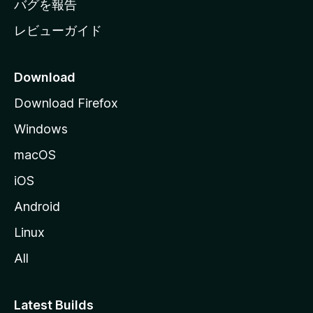
バグを報告
レビューガイド
Download
Download Firefox
Windows
macOS
iOS
Android
Linux
All
Latest Builds