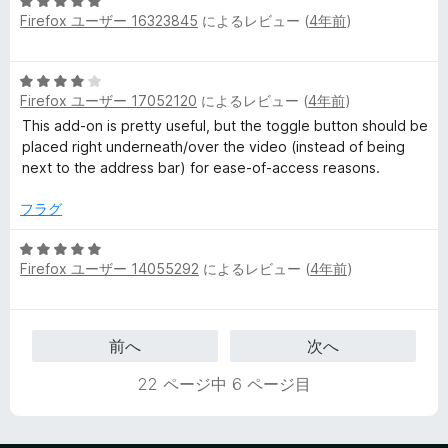
5
5
価
Firefox ユーザー 16323845
によるレビュー (
4年前
)
段
の
階
評
中
価
5
5
Firefox ユーザー 17052120
によるレビュー (
4年前
)
段
の
階
This add-on is pretty useful, but the toggle button should be
評
中
placed right underneath/over the video (instead of being
価
4
next to the address bar) for ease-of-access reasons.
の
評
フラグ
価
5
Firefox ユーザー 14055292
によるレビュー (
4年前
)
段
階
中
5
前へ
次へ
の
評
22 ページ中 6 ページ目
価