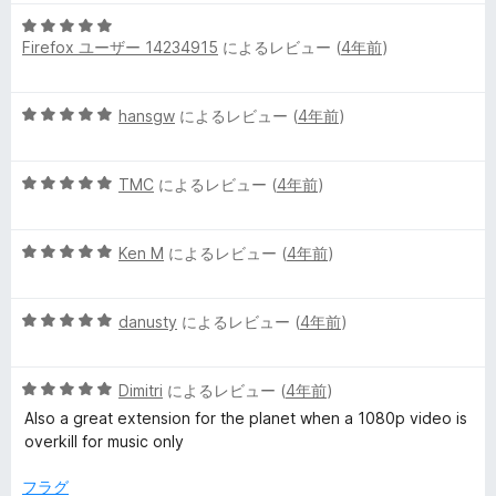
価
5
Firefox ユーザー 14234915
によるレビュー (
4年前
)
段
階
中
5
hansgw
によるレビュー (
4年前
)
5
段
の
階
評
5
中
TMC
によるレビュー (
4年前
)
価
段
5
階
の
5
中
Ken M
によるレビュー (
4年前
)
評
段
5
価
階
の
5
中
danusty
によるレビュー (
4年前
)
評
段
5
価
階
の
5
中
Dimitri
によるレビュー (
4年前
)
評
段
5
価
Also a great extension for the planet when a 1080p video is
階
の
overkill for music only
中
評
5
価
フラグ