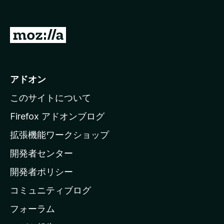
M
o
z
i
アドオン
l
このサイトについて
l
a
Firefox アドオンブログ
の
拡張機能ワークショップ
ホ
開発者センター
ー
ム
開発者ポリシー
ペ
コミュニティブログ
ー
ジ
フォーラム
へ