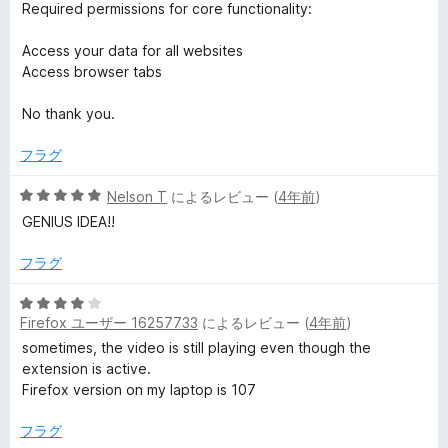
評
段
Required permissions for core functionality:
価
階
ー
中
Access your data for all websites
1
Access browser tabs
の
評
No thank you.
価
フラグ
5
Nelson T
によるレビュー (
4年前
)
段
GENIUS IDEA!!
階
中
フラグ
5
の
5
評
Firefox ユーザー 16257733
によるレビュー (
4年前
)
段
価
階
sometimes, the video is still playing even though the
中
extension is active.
4
Firefox version on my laptop is 107
の
評
フラグ