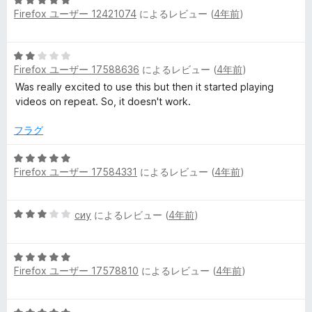
5
Firefox ユーザー 12421074
によるレビュー (
4年前
)
段
階
中
5
5
Firefox ユーザー 17588636
によるレビュー (
4年前
)
段
の
階
Was really excited to use this but then it started playing
評
中
videos on repeat. So, it doesn't work.
価
2
の
フラグ
評
価
5
Firefox ユーザー 17584331
によるレビュー (
4年前
)
段
階
中
5
сиу
によるレビュー (
4年前
)
5
段
の
階
評
5
中
価
Firefox ユーザー 17578810
によるレビュー (
4年前
)
段
3
階
の
中
評