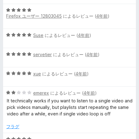
の
評
5
価
Firefox ユーザー 12803045
によるレビュー (
4年前
)
段
階
中
5
Suse
によるレビュー (
4年前
)
5
段
の
階
評
5
中
servetier
によるレビュー (
4年前
)
価
段
5
階
の
5
中
xue
によるレビュー (
4年前
)
評
段
5
価
階
の
5
中
emerex
によるレビュー (
4年前
)
評
段
5
価
It technically works if you want to listen to a single video and
階
の
pick videos manually, but playlists start repeating the same
中
評
video after a while, even if single video loop is off
2
価
の
フラグ
評
価