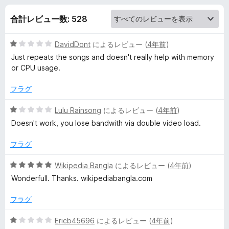
e
合計レビュー数: 528
A
5
DavidDont
によるレビュー (
4年前
)
u
段
Just repeats the songs and doesn't really help with memory
階
or CPU usage.
d
中
1
フラグ
i
の
評
5
Lulu Rainsong
によるレビュー (
4年前
)
価
段
o
Doesn't work, you lose bandwith via double video load.
階
中
フラグ
の
1
の
5
Wikipedia Bangla
によるレビュー (
4年前
)
レ
評
段
Wonderfull. Thanks. wikipediabangla.com
価
階
ビ
中
フラグ
5
の
ュ
5
Ericb45696
によるレビュー (
4年前
)