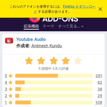
検
ログイン
これらのアドオンを使用するには、
Firefox をダウンロー
こ
索
ド
する必要があります。
の
F
お
i
知
ら
r
拡張機能
テーマ
すべて見る...
せ
e
を
閉
f
Y
Youtube Audio
じ
o
る
作成者:
Animesh Kundu
x
o
ブ
5
ラ
u
段
ウ
5 段階中 3.8 の評価
階
ザ
t
中
5
291
ー
3
4
62
ア
u
.
ド
3
38
8
オ
の
b
2
29
評
ン
1
108
価