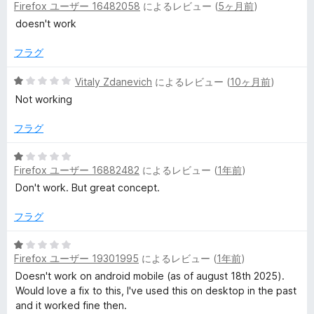
評
Firefox ユーザー 16482058
によるレビュー (
5ヶ月前
)
段
価
階
doesn't work
中
1
フラグ
の
評
5
Vitaly Zdanevich
によるレビュー (
10ヶ月前
)
価
段
Not working
階
中
フラグ
1
の
5
評
Firefox ユーザー 16882482
によるレビュー (
1年前
)
段
価
階
Don't work. But great concept.
中
1
フラグ
の
評
5
Firefox ユーザー 19301995
によるレビュー (
1年前
)
価
段
階
Doesn't work on android mobile (as of august 18th 2025).
中
Would love a fix to this, I've used this on desktop in the past
1
and it worked fine then.