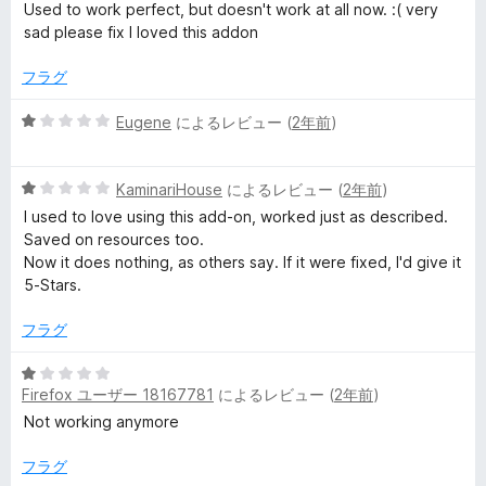
段
Used to work perfect, but doesn't work at all now. :( very
階
sad please fix I loved this addon
中
1
フラグ
の
評
5
Eugene
によるレビュー (
2年前
)
価
段
階
5
中
KaminariHouse
によるレビュー (
2年前
)
段
1
I used to love using this add-on, worked just as described.
階
の
Saved on resources too.
中
評
Now it does nothing, as others say. If it were fixed, I'd give it
1
価
5-Stars.
の
評
フラグ
価
5
Firefox ユーザー 18167781
によるレビュー (
2年前
)
段
階
Not working anymore
中
1
フラグ