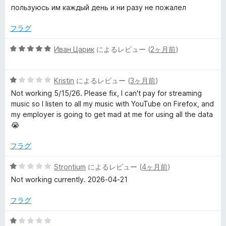
価
段
пользуюсь им каждый день и ни разу не пожалел
ー
階
中
フラグ
5
の
5
Иван Царик
によるレビュー (
2ヶ月前
)
評
段
価
階
5
中
Kristin
によるレビュー (
3ヶ月前
)
段
5
Not working 5/15/26. Please fix, I can't pay for streaming
階
の
music so I listen to all my music with YouTube on Firefox, and
中
評
my employer is going to get mad at me for using all the data
1
価
😭
の
評
フラグ
価
5
Strontium
によるレビュー (
4ヶ月前
)
段
Not working currently. 2026-04-21
階
中
フラグ
1
の
5