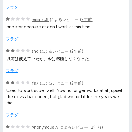
中
1
フラグ
の
評
5
leminsc8
によるレビュー (
2年前
)
価
段
one star because at don't work at this time.
階
中
フラグ
1
の
5
sho
によるレビュー (
2年前
)
評
段
以前は使えていたが、今は機能しなくなった。
価
階
中
フラグ
2
の
5
Yax
によるレビュー (
2年前
)
評
段
Used to work super well! Now no longer works at all, upset
価
階
the devs abandoned, but glad we had it for the years we
中
did
2
の
フラグ
評
価
5
Anonymous A
によるレビュー (
2年前
)