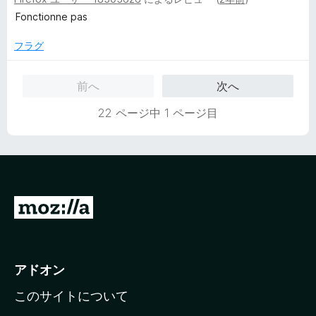
段
階
Fonctionne pas
中
1
フラグ
の
評
前へ
次へ
価
22 ページ中 1 ページ目
M
o
z
i
アドオン
l
このサイトについて
l