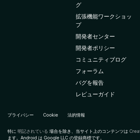
l
グ
a
拡張機能ワークショッ
の
プ
ホ
ー
開発者センター
ム
開発者ポリシー
ペ
コミュニティブログ
ー
ジ
フォーラム
へ
バグを報告
レビューガイド
プライバシー
Cookie
法的情報
特に
明記されている
場合を除き、当サイト上のコンテンツは
Cre
ます。Android は Google LLC の登録商標です。