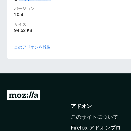
バージョン
1.0.4
サイズ
94.52 KB
このアドオンを報告
M
o
アドオン
z
このサイトについて
i
l
Firefox アドオンブロ