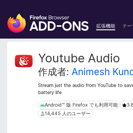
F
i
拡張機能
テー
r
e
f
o
拡
Youtube Audio
x
張
機
ブ
作成者:
Animesh Kun
能
ラ
メ
ウ
タ
Stream just the audio from YouTube to sa
ザ
デ
battery life
ー
ー
ア
タ
Android™ 版 Firefox でも利用可能
3
Android™ 版 Firefox でも利用可能
3.8
ド
14,445 人のユーザー
14,445 人のユーザー
オ
ン