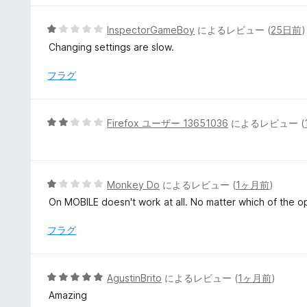
価
中
5
5
InspectorGameBoy
によるレビュー (
25日前
)
の
段
Changing settings are slow.
評
階
価
中
フラグ
1
の
評
5
Firefox ユーザー 13651036
によるレビュー (
価
段
階
中
2
5
Monkey Do
によるレビュー (
1ヶ月前
)
の
段
On MOBILE doesn't work at all. No matter which of the opt
評
階
価
中
フラグ
1
の
評
5
AgustinBrito
によるレビュー (
1ヶ月前
)
価
段
Amazing
階