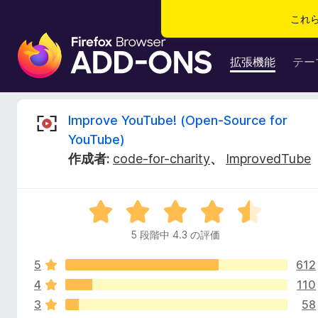
これ
F
i
拡張機能
テー
r
e
f
I
Improve YouTube! (Open-Source for
o
YouTube)
x
m
作成者:
code-for-charity
、
ImprovedTube
ブ
ラ
p
ウ
5
ザ
r
段
ー
5 段階中 4.3 の評価
階
ア
o
中
ド
5
612
4
オ
.
4
110
v
ン
3
3
58
の