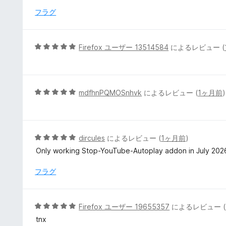
中
フラグ
5
の
評
5
Firefox ユーザー 13514584
によるレビュー (
価
段
階
中
5
5
mdfhnPQMOSnhvk
によるレビュー (
1ヶ月前
)
の
段
評
階
価
中
5
5
dircules
によるレビュー (
1ヶ月前
)
の
段
Only working Stop-YouTube-Autoplay addon in July 202
評
階
価
中
フラグ
5
の
評
5
Firefox ユーザー 19655357
によるレビュー (
価
段
tnx