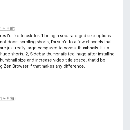
1ヶ月前
)
s I'd like to ask for. 1 being a separate grid size options
 not doom scrolling shorts, I'm sub'd to a few channels that
 are just really large compared to normal thumbnails. It's a
uge shorts. 2, Sidebar thumbnails feel huge after installing
thumbnail size and increase video title space, that'd be
ing Zen Browser if that makes any difference.
(
1ヶ月前
)