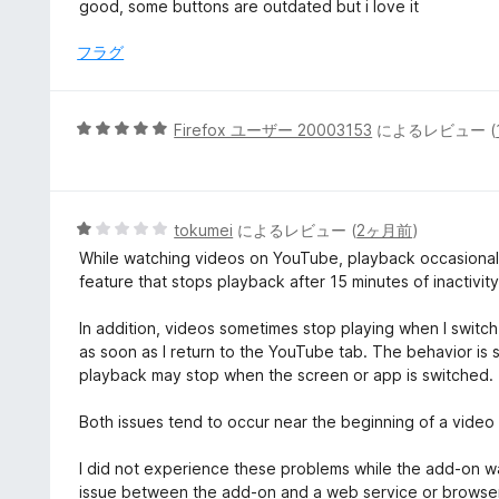
段
good, some buttons are outdated but i love it
評
階
価
中
フラグ
4
の
評
5
Firefox ユーザー 20003153
によるレビュー (
価
段
階
中
5
5
tokumei
によるレビュー (
2ヶ月前
)
の
段
While watching videos on YouTube, playback occasionally
評
階
feature that stops playback after 15 minutes of inactivity
価
中
1
In addition, videos sometimes stop playing when I switc
の
as soon as I return to the YouTube tab. The behavior is
評
playback may stop when the screen or app is switched.
価
Both issues tend to occur near the beginning of a video
I did not experience these problems while the add-on wa
issue between the add-on and a web service or browser