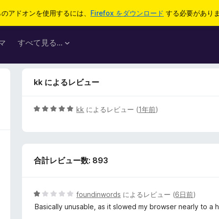
らのアドオンを使用するには、
Firefox をダウンロード
する必要があり
マ
すべて見る...
kk によるレビュー
5
kk
によるレビュー (
1年前
)
段
階
中
5
合計レビュー数: 893
の
評
価
5
foundinwords
によるレビュー (
6日前
)
段
Basically unusable, as it slowed my browser nearly to a 
階