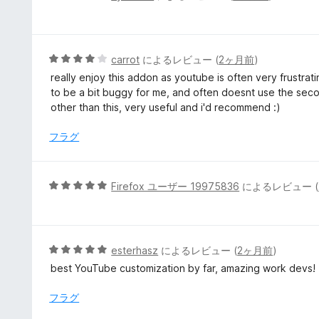
段
階
中
5
5
carrot
によるレビュー (
2ヶ月前
)
の
段
really enjoy this addon as youtube is often very frustrat
評
階
to be a bit buggy for me, and often doesnt use the second
価
中
other than this, very useful and i'd recommend :)
4
の
フラグ
評
価
5
Firefox ユーザー 19975836
によるレビュー (
段
階
中
5
5
esterhasz
によるレビュー (
2ヶ月前
)
の
段
best YouTube customization by far, amazing work devs!
評
階
価
中
フラグ
5