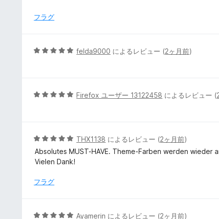
フラグ
5
felda9000
によるレビュー (
2ヶ月前
)
段
階
中
5
5
Firefox ユーザー 13122458
によるレビュー (
の
段
評
階
価
中
5
5
THX1138
によるレビュー (
2ヶ月前
)
の
段
Absolutes MUST-HAVE. Theme-Farben werden wieder ange
評
階
Vielen Dank!
価
中
5
フラグ
の
評
価
5
Ayamerin
によるレビュー (
2ヶ月前
)