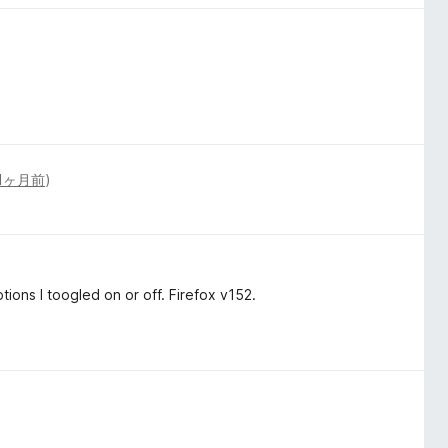
1ヶ月前
)
ions I toogled on or off. Firefox v152.