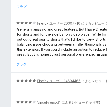
階
中
フラグ
5
の
評
5
Firefox ユーザー 20007710
によるレビュー (
価
段
Generally amazing and great features. But I have 2 feature
階
for shorts and for the side bar on video player. While I'm
中
put out great quality shorts that'd I'd like to view. Shorts
4
balancing issue choosing between smaller thumbnails vs h
の
this extension. If you could include an option to reduce 
評
great. But 2 is honestly just personal preference. I'm us
価
フラグ
5
Firefox ユーザー 14604465
によるレビュー 
段
階
中
5
5
VinceFiremod1
によるレビュー (
1ヶ月前
)
の