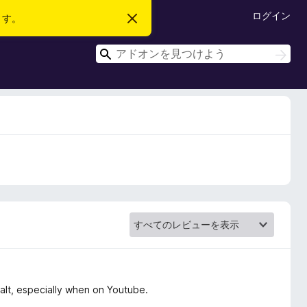
ログイン
ます。
こ
の
お
検
知
検
ら
索
索
せ
を
閉
じ
る
halt, especially when on Youtube.