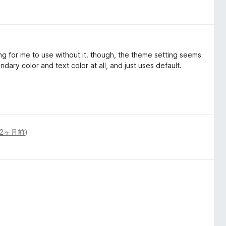
ing for me to use without it. though, the theme setting seems
ary color and text color at all, and just uses default.
2ヶ月前
)