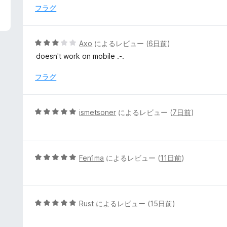
中
フラグ
1
の
評
5
Axo
によるレビュー (
6日前
)
価
段
doesn't work on mobile .-.
階
中
フラグ
3
の
評
5
ismetsoner
によるレビュー (
7日前
)
価
段
階
中
5
5
Fen1ma
によるレビュー (
11日前
)
の
段
評
階
価
中
5
5
Rust
によるレビュー (
15日前
)
の
段
評
階