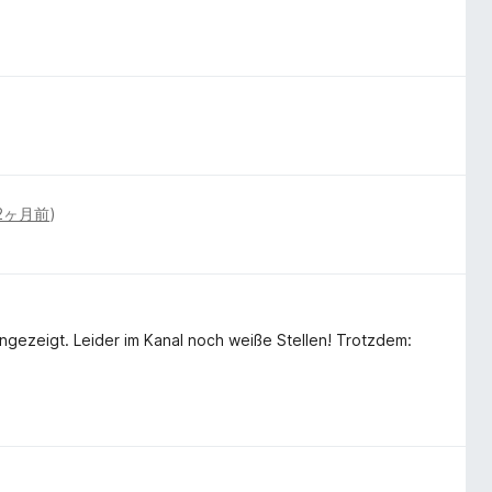
2ヶ月前
)
zeigt. Leider im Kanal noch weiße Stellen! Trotzdem: