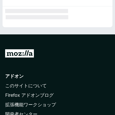
M
o
z
i
アドオン
l
このサイトについて
l
a
Firefox アドオンブログ
の
拡張機能ワークショップ
ホ
開発者センター
ー