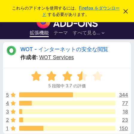
検
ログイン
これらのアドオンを使用するには、
Firefox をダウンロー
こ
索
ド
する必要があります。
の
F
お
i
知
ら
r
拡張機能
テーマ
すべて見る...
せ
e
を
閉
f
W
WOT - インターネットの安全な閲覧
じ
o
る
作成者:
WOT Services
x
O
ブ
5
ラ
T
段
ウ
5 段階中 3.7 の評価
階
ザ
-
中
5
344
ー
3
4
77
ア
イ
.
ド
3
18
7
オ
の
ン
2
23
評
ン
1
150
価