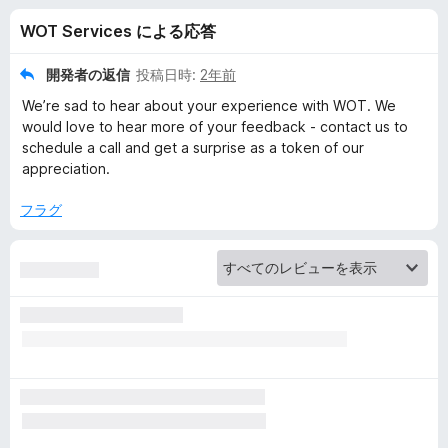
タ
WOT Services による応答
ー
開発者の返信
投稿日時:
2年前
ネ
We’re sad to hear about your experience with WOT. We
would love to hear more of your feedback - contact us to
ッ
schedule a call and get a surprise as a token of our
appreciation.
ト
フラグ
の
安
全
な
閲