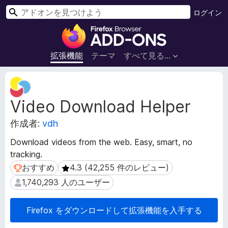
検
ログイン
索
F
i
r
拡張機能
テーマ
すべて見る...
e
f
拡
o
張
Video Download Helper
機
x
能
ブ
作成者:
vdh
メ
ラ
タ
ウ
Download videos from the web. Easy, smart, no
デ
ザ
tracking.
ー
ー
タ
おすすめ
4.3 (42,255 件のレビュー)
おすすめ
4.3 (42,255 件のレビュー)
ア
1,740,293 人のユーザー
1,740,293 人のユーザー
ド
オ
Firefox をダウンロードして拡張機能を入手する
ン