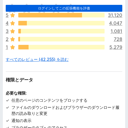
ま
ログインしてこの拡張機能を評価
だ
5
31,120
評
4
4,047
価
さ
3
1,081
れ
2
728
て
1
5,279
い
ま
すべてのレビュー (42,255) を読む
せ
ん
権限とデータ
必要な権限:
任意のページのコンテンツをブロックする
ファイルのダウンロードおよびブラウザーのダウンロード履
歴の読み取りと変更
通知の表示
ブラウザーのタブへのアクセス