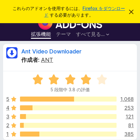
検
ログイン
これらのアドオンを使用するには、
Firefox をダウンロー
こ
索
ド
する必要があります。
の
F
お
i
知
ら
r
拡張機能
テーマ
すべて見る...
せ
e
を
閉
f
A
Ant Video Downloader
じ
o
る
作成者:
ANT
x
n
ブ
5
ラ
t
段
ウ
5 段階中 3.8 の評価
階
ザ
V
中
5
1,068
ー
3
4
253
ア
i
.
ド
3
121
8
オ
の
d
2
81
評
ン
1
385
価