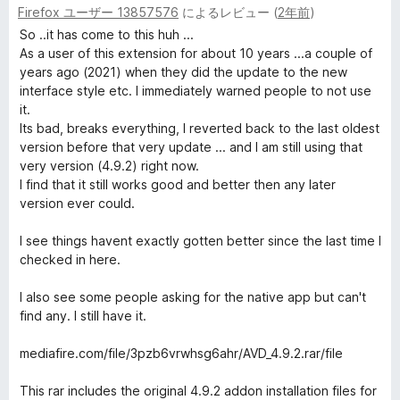
Firefox ユーザー 13857576
によるレビュー (
2年前
)
段
5
価
階
の
So ..it has come to this huh ...
中
評
As a user of this extension for about 10 years ...a couple of
2
価
years ago (2021) when they did the update to the new
の
interface style etc. I immediately warned people to not use
評
it.
価
Its bad, breaks everything, I reverted back to the last oldest
version before that very update ... and I am still using that
very version (4.9.2) right now.
I find that it still works good and better then any later
version ever could.
I see things havent exactly gotten better since the last time I
checked in here.
I also see some people asking for the native app but can't
find any. I still have it.
mediafire.com/file/3pzb6vrwhsg6ahr/AVD_4.9.2.rar/file
This rar includes the original 4.9.2 addon installation files for