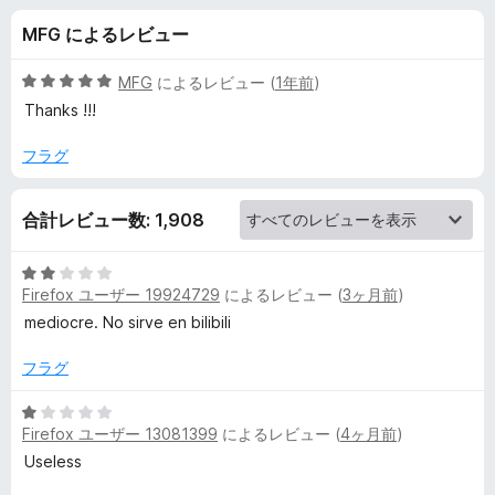
e
MFG によるレビュー
o
5
MFG
によるレビュー (
1年前
)
D
段
Thanks !!!
階
中
フラグ
o
5
の
w
合計レビュー数: 1,908
評
価
n
5
Firefox ユーザー 19924729
によるレビュー (
3ヶ月前
)
段
l
階
mediocre. No sirve en bilibili
中
2
フラグ
o
の
評
5
a
Firefox ユーザー 13081399
によるレビュー (
4ヶ月前
)
価
段
階
Useless
d
中