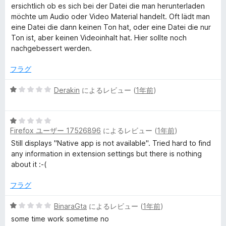
中
評
ersichtlich ob es sich bei der Datei die man herunterladen
3
価
möchte um Audio oder Video Material handelt. Oft lädt man
の
eine Datei die dann keinen Ton hat, oder eine Datei die nur
評
Ton ist, aber keinen Videoinhalt hat. Hier sollte noch
価
nachgebessert werden.
フラグ
5
Derakin
によるレビュー (
1年前
)
段
階
5
中
Firefox ユーザー 17526896
によるレビュー (
1年前
)
段
1
階
の
Still displays "Native app is not available". Tried hard to find
中
評
any information in extension settings but there is nothing
1
価
about it :-(
の
評
フラグ
価
5
BinaraGta
によるレビュー (
1年前
)
段
some time work sometime no