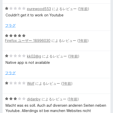
階
の
5
中
purewood553
によるレビュー (
1年前
)
評
段
2
価
Couldn't get it to work on Youtube
階
の
中
評
フラグ
1
価
の
5
評
Firefox ユーザー 18996030
によるレビュー (
1年前
)
段
価
階
中
5
kk02@g
によるレビュー (
1年前
)
5
段
の
Native app is not available
階
評
中
価
フラグ
1
の
5
Wolf
によるレビュー (
1年前
)
評
段
価
階
5
中
djdanby
によるレビュー (
1年前
)
段
1
Macht was es soll. Auch auf diversen anderen Seiten neben
階
の
Youtube. Allerdings ist bei manchen Websites nicht