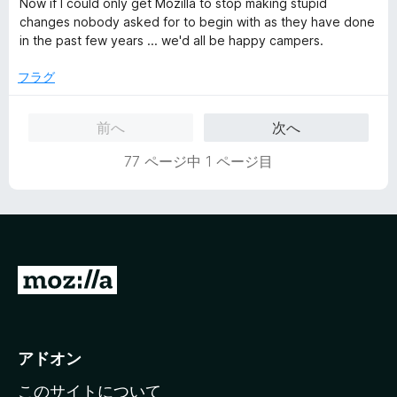
Now if I could only get Mozilla to stop making stupid
changes nobody asked for to begin with as they have done
in the past few years ... we'd all be happy campers.
フラグ
前へ
次へ
77 ページ中 1 ページ目
M
o
z
i
アドオン
l
このサイトについて
l