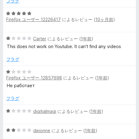
5
フラグ
の
評
5
Firefox ユーザー 12226417
によるレビュー (
10ヶ月前
)
価
段
階
中
5
Carter
によるレビュー (
1年前
)
5
段
の
This does not work on Youtube. It can't find any videos
階
評
中
価
フラグ
1
の
5
評
Firefox ユーザー 12857698
によるレビュー (
1年前
)
段
価
階
Не работает
中
1
フラグ
の
評
5
digitialmagi
によるレビュー (
1年前
)
価
段
階
5
中
deionne
によるレビュー (
1年前
)
段
1