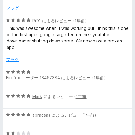
階
中
フラグ
1
の
5
RiD1
によるレビュー (
1年前
)
評
段
This was awesome when it was working but I think this is one
価
階
of the first apps google targetted on their youtube
中
downloader shutting down spree. We now have a broken
5
app.
の
評
フラグ
価
5
Firefox ユーザー 13457384
によるレビュー (
1年前
)
段
階
中
5
Mark
によるレビュー (
1年前
)
5
段
の
階
評
5
中
abracsas
によるレビュー (
1年前
)
価
段
5
階
の
5
中
評