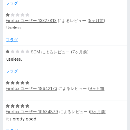
1
フラグ
e
の
評
5
Firefox ユーザー 13327813
によるレビュー (
5ヶ月前
)
価
段
r
階
Useless.
中
の
1
フラグ
の
レ
評
5
SDM
によるレビュー (
7ヶ月前
)
価
段
useless.
階
ビ
中
フラグ
1
ュ
の
5
評
Firefox ユーザー 18642173
によるレビュー (
9ヶ月前
)
段
ー
価
階
中
5
5
Firefox ユーザー 19534879
によるレビュー (
9ヶ月前
)
段
の
階
it's pretty good
評
中
価