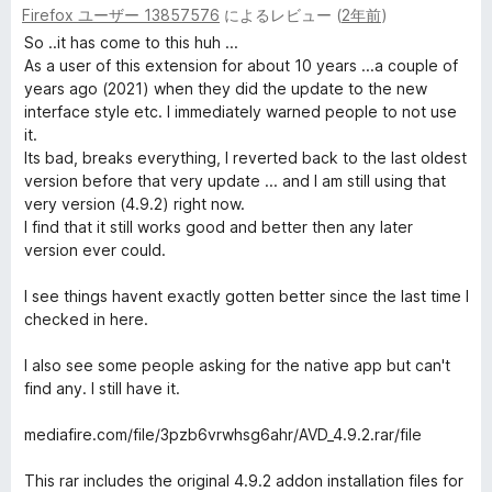
Firefox ユーザー 13857576
によるレビュー (
2年前
)
段
5
価
階
の
So ..it has come to this huh ...
中
評
As a user of this extension for about 10 years ...a couple of
2
価
years ago (2021) when they did the update to the new
の
interface style etc. I immediately warned people to not use
評
it.
価
Its bad, breaks everything, I reverted back to the last oldest
version before that very update ... and I am still using that
very version (4.9.2) right now.
I find that it still works good and better then any later
version ever could.
I see things havent exactly gotten better since the last time I
checked in here.
I also see some people asking for the native app but can't
find any. I still have it.
mediafire.com/file/3pzb6vrwhsg6ahr/AVD_4.9.2.rar/file
This rar includes the original 4.9.2 addon installation files for