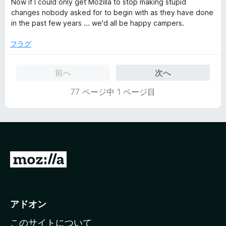
Now if I could only get Mozilla to stop making stupid
changes nobody asked for to begin with as they have done
in the past few years ... we'd all be happy campers.
フラグ
前へ
次へ
77 ページ中 1 ページ目
M
o
z
i
アドオン
l
このサイトについて
l