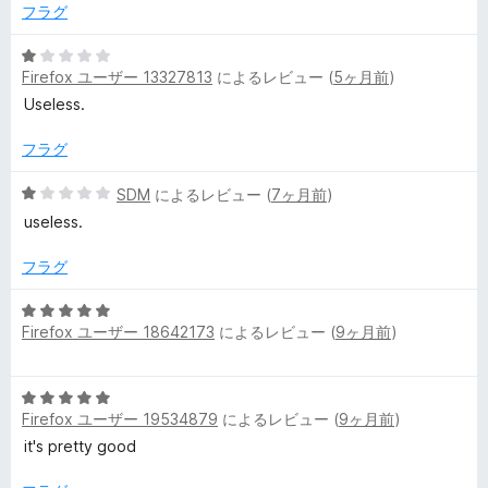
1
フラグ
e
の
評
5
Firefox ユーザー 13327813
によるレビュー (
5ヶ月前
)
価
段
r
階
Useless.
中
の
1
フラグ
の
レ
評
5
SDM
によるレビュー (
7ヶ月前
)
価
段
useless.
階
ビ
中
フラグ
1
ュ
の
5
評
Firefox ユーザー 18642173
によるレビュー (
9ヶ月前
)
段
ー
価
階
中
5
5
Firefox ユーザー 19534879
によるレビュー (
9ヶ月前
)
段
の
階
it's pretty good
評
中
価