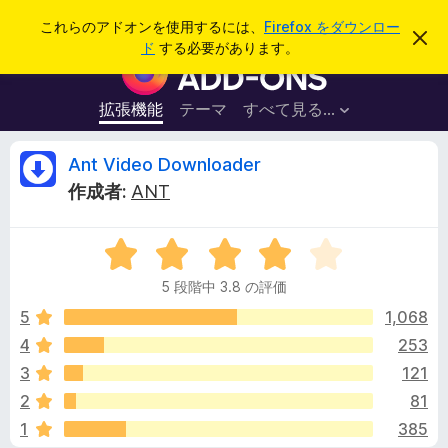
検
ログイン
これらのアドオンを使用するには、
Firefox をダウンロー
こ
索
ド
する必要があります。
の
F
お
i
知
ら
r
拡張機能
テーマ
すべて見る...
せ
e
を
閉
f
A
Ant Video Downloader
じ
o
る
作成者:
ANT
x
n
ブ
5
ラ
t
段
ウ
5 段階中 3.8 の評価
階
ザ
V
中
5
1,068
ー
3
4
253
ア
i
.
ド
3
121
8
オ
の
d
2
81
評
ン
1
385
価