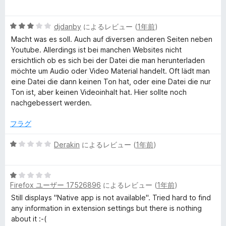
評
段
価
階
5
中
djdanby
によるレビュー (
1年前
)
段
1
Macht was es soll. Auch auf diversen anderen Seiten neben
階
の
Youtube. Allerdings ist bei manchen Websites nicht
中
評
ersichtlich ob es sich bei der Datei die man herunterladen
3
価
möchte um Audio oder Video Material handelt. Oft lädt man
の
eine Datei die dann keinen Ton hat, oder eine Datei die nur
評
Ton ist, aber keinen Videoinhalt hat. Hier sollte noch
価
nachgebessert werden.
フラグ
5
Derakin
によるレビュー (
1年前
)
段
階
5
中
Firefox ユーザー 17526896
によるレビュー (
1年前
)
段
1
階
の
Still displays "Native app is not available". Tried hard to find
中
評
any information in extension settings but there is nothing
1
価
about it :-(