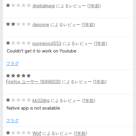
評
5
digitialmagi
によるレビュー (
1年前
)
価
段
階
5
中
deionne
によるレビュー (
1年前
)
段
1
階
の
5
中
purewood553
によるレビュー (
1年前
)
評
段
2
価
Couldn't get it to work on Youtube
階
の
中
評
フラグ
1
価
の
5
評
Firefox ユーザー 18996030
によるレビュー (
1年前
)
段
価
階
中
5
kk02@g
によるレビュー (
1年前
)
5
段
の
Native app is not available
階
評
中
価
フラグ
1
の
5
Wolf
によるレビュー (
1年前
)