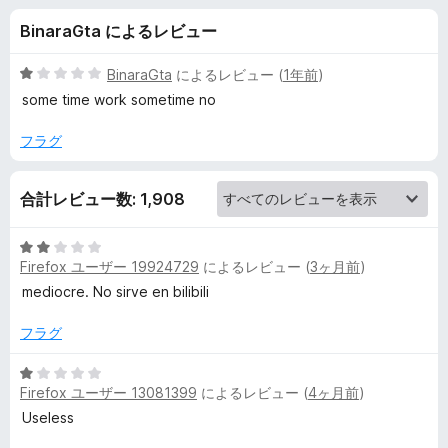
e
BinaraGta によるレビュー
o
5
BinaraGta
によるレビュー (
1年前
)
D
段
some time work sometime no
階
中
フラグ
o
1
の
w
合計レビュー数: 1,908
評
価
n
5
Firefox ユーザー 19924729
によるレビュー (
3ヶ月前
)
段
l
階
mediocre. No sirve en bilibili
中
2
フラグ
o
の
評
5
a
Firefox ユーザー 13081399
によるレビュー (
4ヶ月前
)
価
段
階
Useless
d
中