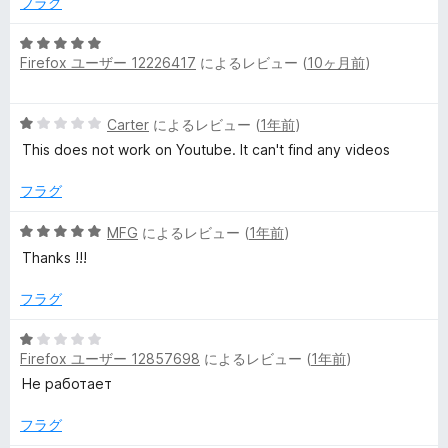
5
フラグ
の
評
5
Firefox ユーザー 12226417
によるレビュー (
10ヶ月前
)
価
段
階
中
5
Carter
によるレビュー (
1年前
)
5
段
の
This does not work on Youtube. It can't find any videos
階
評
中
価
フラグ
1
の
5
MFG
によるレビュー (
1年前
)
評
段
Thanks !!!
価
階
中
フラグ
5
の
5
評
Firefox ユーザー 12857698
によるレビュー (
1年前
)
段
価
階
Не работает
中
1
フラグ
の