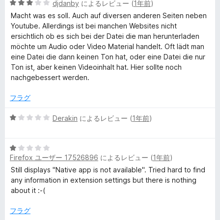
5
中
djdanby
によるレビュー (
1年前
)
段
1
Macht was es soll. Auch auf diversen anderen Seiten neben
階
の
Youtube. Allerdings ist bei manchen Websites nicht
中
評
ersichtlich ob es sich bei der Datei die man herunterladen
3
価
möchte um Audio oder Video Material handelt. Oft lädt man
の
eine Datei die dann keinen Ton hat, oder eine Datei die nur
評
Ton ist, aber keinen Videoinhalt hat. Hier sollte noch
価
nachgebessert werden.
フラグ
5
Derakin
によるレビュー (
1年前
)
段
階
5
中
Firefox ユーザー 17526896
によるレビュー (
1年前
)
段
1
階
の
Still displays "Native app is not available". Tried hard to find
中
評
any information in extension settings but there is nothing
1
価
about it :-(
の
評
フラグ