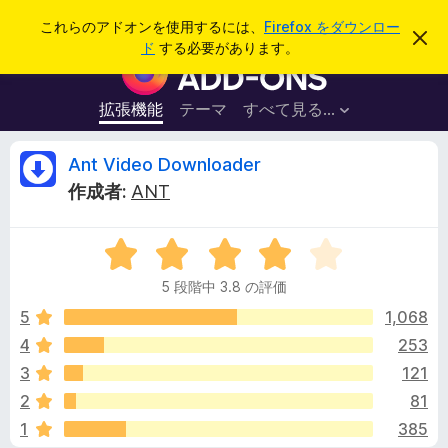
検
ログイン
これらのアドオンを使用するには、
Firefox をダウンロー
こ
索
ド
する必要があります。
の
F
お
i
知
ら
r
拡張機能
テーマ
すべて見る...
せ
e
を
閉
f
A
Ant Video Downloader
じ
o
る
作成者:
ANT
x
n
ブ
5
ラ
t
段
ウ
5 段階中 3.8 の評価
階
ザ
V
中
5
1,068
ー
3
4
253
ア
i
.
ド
3
121
8
オ
の
d
2
81
評
ン
1
385
価