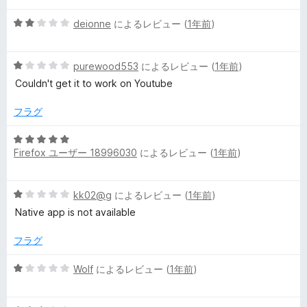
階
5
中
deionne
によるレビュー (
1年前
)
段
1
階
の
5
中
purewood553
によるレビュー (
1年前
)
評
段
2
価
Couldn't get it to work on Youtube
階
の
中
評
フラグ
1
価
の
5
評
Firefox ユーザー 18996030
によるレビュー (
1年前
)
段
価
階
中
5
kk02@g
によるレビュー (
1年前
)
5
段
の
Native app is not available
階
評
中
価
フラグ
1
の
5
Wolf
によるレビュー (
1年前
)
評
段
価
階