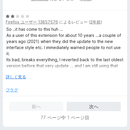
段
5
階
の
5
中
評
Firefox ユーザー 13857576
によるレビュー (
2年前
)
段
5
価
階
の
So ..it has come to this huh ...
中
評
As a user of this extension for about 10 years ...a couple of
2
価
years ago (2021) when they did the update to the new
の
interface style etc. I immediately warned people to not use
評
it.
価
Its bad, breaks everything, I reverted back to the last oldest
version before that very update ... and I am still using that
very version (4.9.2) right now.
広
詳しく見る
I find that it still works good and better then any later
げ
version ever could.
て
フラグ
I see things havent exactly gotten better since the last time I
checked in here.
前へ
次へ
I also see some people asking for the native app but can't
77 ページ中 1 ページ目
find any. I still have it.