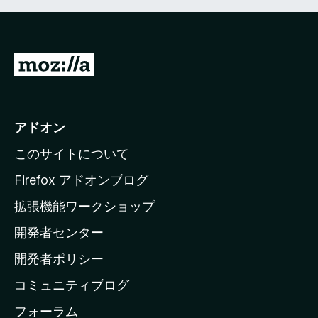
mediafire.com/file/3pzb6vrwhsg6ahr/AVD_4.9.2.rar/file
This rar includes the original 4.9.2 addon installation files for
Firefox and the matching native app.
M
o
For those interested;
z
Uninstall any current version of the addon and native app.
i
アドオン
Simply extract the .rar
l
Drag the fx.xpi file into firefox, and it should pop up asking
このサイトについて
to install
l
Install the native app if you want
a
Firefox アドオンブログ
の
But in Firefox, disable Auto updates on this extension, it just
拡張機能ワークショップ
ホ
ruins it.
開発者センター
ー
In case you were going to want to try .... I can not guarantee
ム
開発者ポリシー
that this specific native app version works with a later
ペ
browser addon version either. It might just start crying about
コミュニティブログ
how that's not up to date. I am not gonna go through the
ー
trouble of testing it, I just don't care enough. There are
ジ
フォーラム