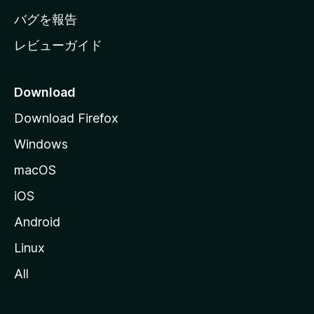
other browser addons to begin with as well.
へ
バグを報告
レビューガイド
Now if I could only get Mozilla to stop making stupid
changes nobody asked for to begin with as they have done
in the past few years ... we'd all be happy campers.
Download
Download Firefox
Windows
macOS
iOS
Android
Linux
All