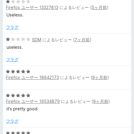
評
5
Firefox ユーザー 13327813
によるレビュー (
5ヶ月前
)
価
段
e
階
Useless.
中
r
1
フラグ
の
の
評
5
SDM
によるレビュー (
7ヶ月前
)
価
段
useless.
階
レ
中
フラグ
1
ビ
の
5
評
Firefox ユーザー 18642173
によるレビュー (
9ヶ月前
)
段
ュ
価
階
中
ー
5
5
Firefox ユーザー 19534879
によるレビュー (
9ヶ月前
)
段
の
階
it's pretty good
評
中
価
5
フラグ
の
評
5