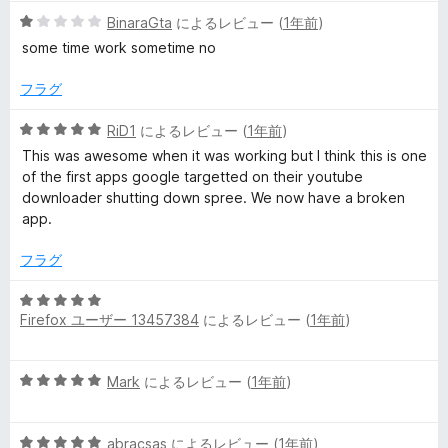
価
5
BinaraGta
によるレビュー (
1年前
)
段
some time work sometime no
階
中
フラグ
1
の
5
RiD1
によるレビュー (
1年前
)
評
段
This was awesome when it was working but I think this is one
価
階
of the first apps google targetted on their youtube
中
downloader shutting down spree. We now have a broken
5
app.
の
評
フラグ
価
5
Firefox ユーザー 13457384
によるレビュー (
1年前
)
段
階
中
5
Mark
によるレビュー (
1年前
)
5
段
の
階
評
5
中
abracsas
によるレビュー (
1年前
)
価