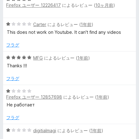
Firefox ユーザー 12226417
によるレビュー (
10ヶ月前
)
価
段
階
中
5
Carter
によるレビュー (
1年前
)
5
段
の
This does not work on Youtube. It can't find any videos
階
評
中
価
フラグ
1
の
5
MFG
によるレビュー (
1年前
)
評
段
Thanks !!!
価
階
中
フラグ
5
の
5
評
Firefox ユーザー 12857698
によるレビュー (
1年前
)
段
価
階
Не работает
中
1
フラグ
の
評
5
digitialmagi
によるレビュー (
1年前
)
価
段