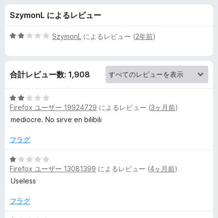
e
SzymonL によるレビュー
o
5
SzymonL
によるレビュー (
2年前
)
D
段
階
中
o
合計レビュー数: 1,908
2
の
w
評
5
価
Firefox ユーザー 19924729
によるレビュー (
3ヶ月前
)
段
n
階
mediocre. No sirve en bilibili
中
2
l
フラグ
の
評
5
o
Firefox ユーザー 13081399
によるレビュー (
4ヶ月前
)
価
段
階
Useless
a
中
1
フラグ
d
の