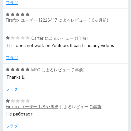
5
フラグ
の
評
5
Firefox ユーザー 12226417
によるレビュー (
10ヶ月前
)
価
段
階
中
5
Carter
によるレビュー (
1年前
)
5
段
の
This does not work on Youtube. It can't find any videos
階
評
中
価
フラグ
1
の
5
MFG
によるレビュー (
1年前
)
評
段
Thanks !!!
価
階
中
フラグ
5
の
5
評
Firefox ユーザー 12857698
によるレビュー (
1年前
)
段
価
階
Не работает
中
1
フラグ