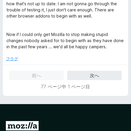
how that's not up to date. I am not gonna go through the
trouble of testing it, I just don't care enough. There are
other browser addons to begin with as well.
Now if I could only get Mozilla to stop making stupid
changes nobody asked for to begin with as they have done
in the past few years ... we'd all be happy campers.
フラグ
前へ
次へ
77 ページ中 1 ページ目
M