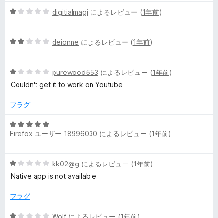
の
評
5
digitialmagi
によるレビュー (
1年前
)
価
段
階
5
中
deionne
によるレビュー (
1年前
)
段
1
階
の
5
中
purewood553
によるレビュー (
1年前
)
評
段
2
価
Couldn't get it to work on Youtube
階
の
中
評
フラグ
1
価
の
5
評
Firefox ユーザー 18996030
によるレビュー (
1年前
)
段
価
階
中
5
kk02@g
によるレビュー (
1年前
)
5
段
の
Native app is not available
階
評
中
価
フラグ
1
の
5
Wolf
によるレビュー (
1年前
)