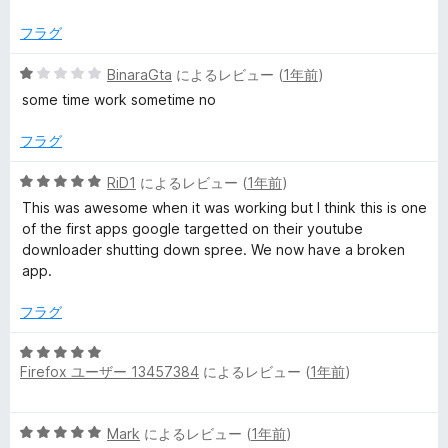
の
評
フラグ
価
5
BinaraGta
によるレビュー (
1年前
)
段
some time work sometime no
階
中
フラグ
1
の
5
RiD1
によるレビュー (
1年前
)
評
段
This was awesome when it was working but I think this is one
価
階
of the first apps google targetted on their youtube
中
downloader shutting down spree. We now have a broken
5
app.
の
評
フラグ
価
5
Firefox ユーザー 13457384
によるレビュー (
1年前
)
段
階
中
5
Mark
によるレビュー (
1年前
)
5