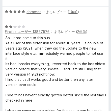
段
の
階
評
5
中
abracsas
によるレビュー (
1年前
)
価
段
5
階
の
5
中
評
Firefox ユーザー 13857576
によるレビュー (
2年前
)
段
5
価
階
の
So ..it has come to this huh ...
中
評
As a user of this extension for about 10 years ...a couple of
2
価
years ago (2021) when they did the update to the new
の
interface style etc. I immediately warned people to not use
評
it.
価
Its bad, breaks everything, I reverted back to the last oldest
version before that very update ... and I am still using that
very version (4.9.2) right now.
I find that it still works good and better then any later
version ever could.
I see things havent exactly gotten better since the last time I
checked in here.
I also see some people asking for the native app but can't