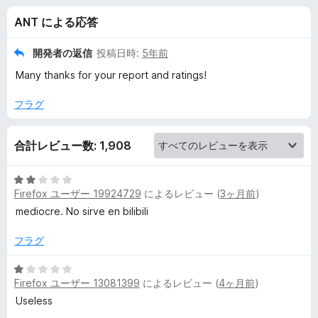
e
ANT による応答
o
開発者の返信
投稿日時:
5年前
D
Many thanks for your report and ratings!
o
フラグ
w
合計レビュー数: 1,908
n
5
Firefox ユーザー 19924729
によるレビュー (
3ヶ月前
)
段
l
階
mediocre. No sirve en bilibili
中
o
2
フラグ
の
評
5
a
Firefox ユーザー 13081399
によるレビュー (
4ヶ月前
)
価
段
階
Useless
d
中