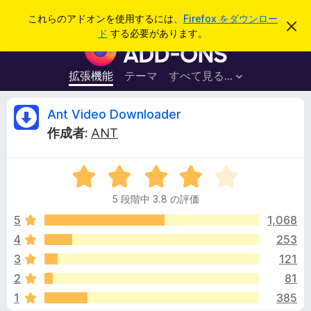
検
ログイン
これらのアドオンを使用するには、
Firefox をダウンロー
こ
索
ド
する必要があります。
の
F
お
i
知
ら
r
拡張機能
テーマ
すべて見る...
せ
e
を
閉
f
A
Ant Video Downloader
じ
o
る
作成者:
ANT
x
n
ブ
5
ラ
t
段
ウ
5 段階中 3.8 の評価
階
ザ
V
中
5
1,068
ー
3
4
253
ア
i
.
ド
3
121
8
オ
の
d
2
81
評
ン
1
385
価