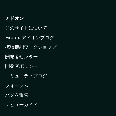
o
z
i
アドオン
l
このサイトについて
l
a
Firefox アドオンブログ
の
拡張機能ワークショップ
ホ
開発者センター
ー
ム
開発者ポリシー
ペ
コミュニティブログ
ー
ジ
フォーラム
へ
バグを報告
レビューガイド