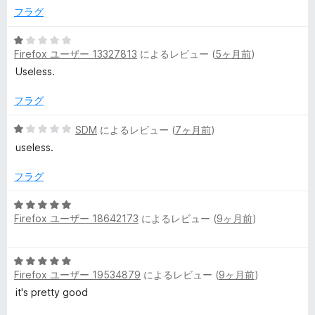
1
フラグ
e
の
評
5
Firefox ユーザー 13327813
によるレビュー (
5ヶ月前
)
r
価
段
階
Useless.
中
の
1
フラグ
の
レ
評
5
SDM
によるレビュー (
7ヶ月前
)
価
段
useless.
ビ
階
中
フラグ
1
ュ
の
5
評
Firefox ユーザー 18642173
によるレビュー (
9ヶ月前
)
段
ー
価
階
中
5
5
Firefox ユーザー 19534879
によるレビュー (
9ヶ月前
)
段
の
階
it's pretty good
評
中
価