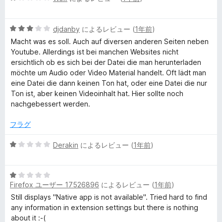
評
段
価
階
5
中
djdanby
によるレビュー (
1年前
)
段
1
Macht was es soll. Auch auf diversen anderen Seiten neben
階
の
Youtube. Allerdings ist bei manchen Websites nicht
中
評
ersichtlich ob es sich bei der Datei die man herunterladen
3
価
möchte um Audio oder Video Material handelt. Oft lädt man
の
eine Datei die dann keinen Ton hat, oder eine Datei die nur
評
Ton ist, aber keinen Videoinhalt hat. Hier sollte noch
価
nachgebessert werden.
フラグ
5
Derakin
によるレビュー (
1年前
)
段
階
5
中
Firefox ユーザー 17526896
によるレビュー (
1年前
)
段
1
階
の
Still displays "Native app is not available". Tried hard to find
中
評
any information in extension settings but there is nothing
1
価
about it :-(