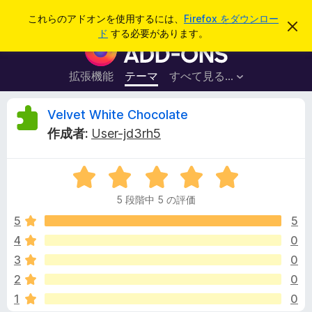
検
ログイン
これらのアドオンを使用するには、
Firefox をダウンロー
こ
索
ド
する必要があります。
の
F
お
i
知
ら
r
拡張機能
テーマ
すべて見る...
せ
e
を
閉
f
V
Velvet White Chocolate
じ
o
る
作成者:
User-jd3rh5
x
e
ブ
5
ラ
l
段
ウ
5 段階中 5 の評価
階
ザ
v
中
5
5
ー
5
4
0
ア
e
の
ド
3
0
評
オ
価
t
2
0
ン
1
0