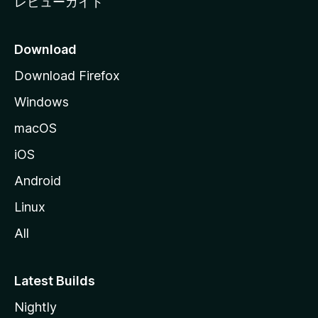
レビューガイド
Download
Download Firefox
Windows
macOS
iOS
Android
Linux
All
Latest Builds
Nightly