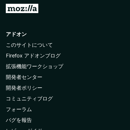
評
M
l
価
o
z
a
i
アドオン
t
l
このサイトについて
l
e
a
Firefox アドオンブログ
の
の
拡張機能ワークショップ
ホ
開発者センター
ー
レ
ム
開発者ポリシー
ビ
ペ
コミュニティブログ
ー
ュ
ジ
フォーラム
へ
バグを報告
ー