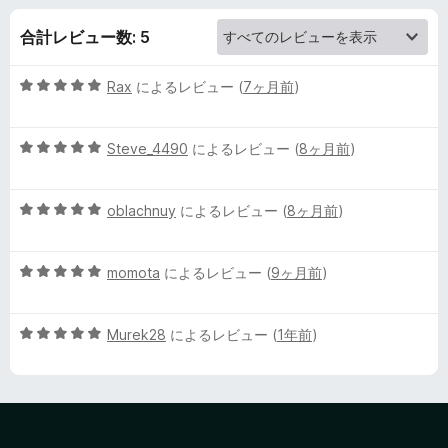
W
合計レビュー数: 5
h
5
Rax
によるレビュー (
7ヶ月前
)
i
段
階
t
5
中
Steve_4490
によるレビュー (
8ヶ月前
)
段
5
階
e
の
5
中
oblachnuy
によるレビュー (
8ヶ月前
)
評
段
5
価
C
階
の
5
中
momota
によるレビュー (
9ヶ月前
)
評
h
段
5
価
階
の
5
o
中
Murek28
によるレビュー (
1年前
)
評
段
5
価
階
の
c
中
評
5
価
o
の