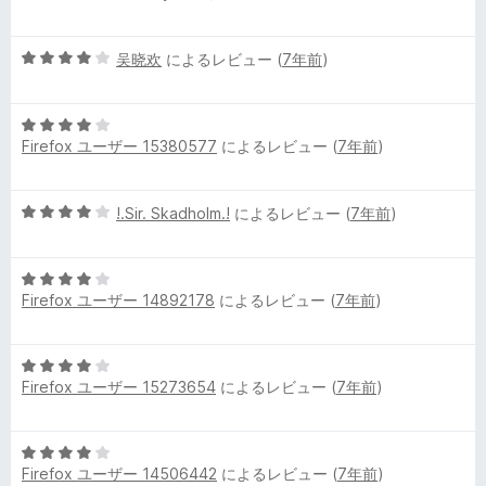
段
4
e
階
の
5
中
吴晓欢
によるレビュー (
7年前
)
評
段
4
価
r
階
の
5
中
評
a
Firefox ユーザー 15380577
によるレビュー (
7年前
)
段
4
価
階
の
n
中
評
5
!.Sir. Skadholm.!
によるレビュー (
7年前
)
4
価
段
の
d
階
評
5
中
価
M
Firefox ユーザー 14892178
によるレビュー (
7年前
)
段
4
階
の
a
中
評
5
4
価
Firefox ユーザー 15273654
によるレビュー (
7年前
)
段
の
n
階
評
中
価
a
5
4
Firefox ユーザー 14506442
によるレビュー (
7年前
)
段
の