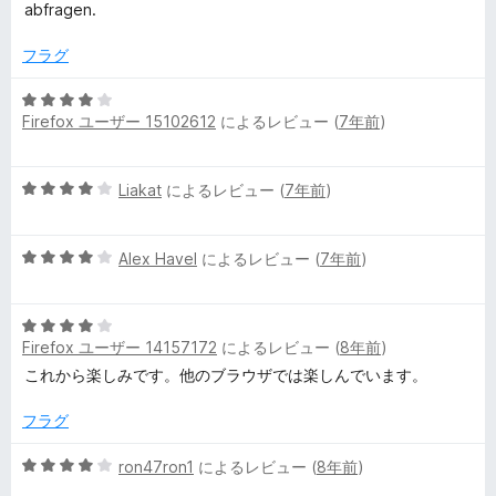
4
abfragen.
の
評
フラグ
価
5
Firefox ユーザー 15102612
によるレビュー (
7年前
)
段
階
中
5
Liakat
によるレビュー (
7年前
)
4
段
の
階
評
5
中
Alex Havel
によるレビュー (
7年前
)
価
段
4
階
の
5
中
評
Firefox ユーザー 14157172
によるレビュー (
8年前
)
段
4
価
階
の
これから楽しみです。他のブラウザでは楽しんでいます。
中
評
4
価
フラグ
の
評
5
ron47ron1
によるレビュー (
8年前
)
価
段