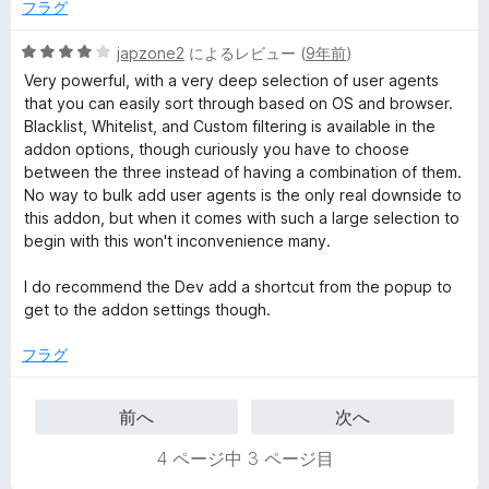
4
フラグ
の
評
5
japzone2
によるレビュー (
9年前
)
価
段
Very powerful, with a very deep selection of user agents
階
that you can easily sort through based on OS and browser.
中
Blacklist, Whitelist, and Custom filtering is available in the
4
addon options, though curiously you have to choose
の
between the three instead of having a combination of them.
評
No way to bulk add user agents is the only real downside to
価
this addon, but when it comes with such a large selection to
begin with this won't inconvenience many.
I do recommend the Dev add a shortcut from the popup to
get to the addon settings though.
フラグ
前へ
次へ
4 ページ中 3 ページ目