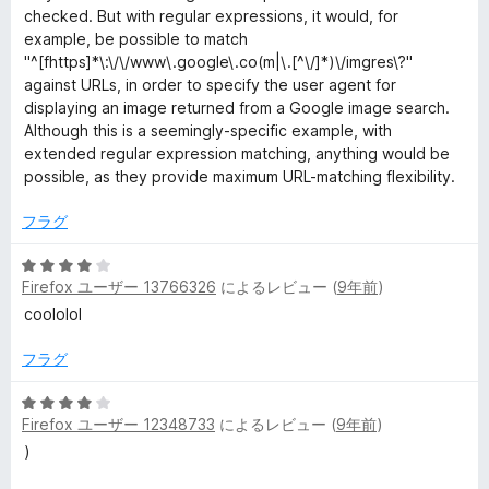
の
checked. But with regular expressions, it would, for
評
example, be possible to match
価
"^[fhttps]*\:\/\/www\.google\.co(m|\.[^\/]*)\/imgres\?"
against URLs, in order to specify the user agent for
displaying an image returned from a Google image search.
Although this is a seemingly-specific example, with
extended regular expression matching, anything would be
possible, as they provide maximum URL-matching flexibility.
フラグ
5
Firefox ユーザー 13766326
によるレビュー (
9年前
)
段
階
coololol
中
4
フラグ
の
評
5
Firefox ユーザー 12348733
によるレビュー (
9年前
)
価
段
階
)
中