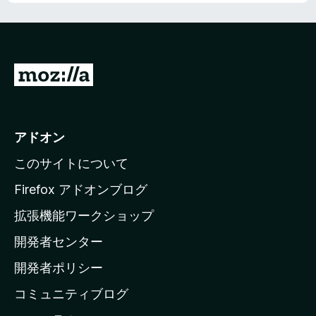
M
o
z
i
アドオン
l
このサイトについて
l
a
Firefox アドオンブログ
の
拡張機能ワークショップ
ホ
開発者センター
ー
ム
開発者ポリシー
ペ
コミュニティブログ
ー