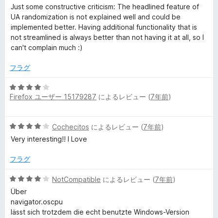
階
Just some constructive criticism: The headlined feature of
g
評
中
UA randomization is not explained well and could be
価
4
implemented better. Having additional functionality that is
e
の
not streamlined is always better than not having it at all, so I
評
can't complain much :)
r
価
フラグ
の
5
Firefox ユーザー 15179287
によるレビュー (
7年前
)
段
レ
階
中
ビ
5
Cochecitos
によるレビュー (
7年前
)
4
段
の
Very interesting!! I Love
階
ュ
評
中
価
フラグ
4
ー
の
5
NotCompatible
によるレビュー (
7年前
)
評
段
Über
価
階
navigator.oscpu
中
lässt sich trotzdem die echt benutzte Windows-Version