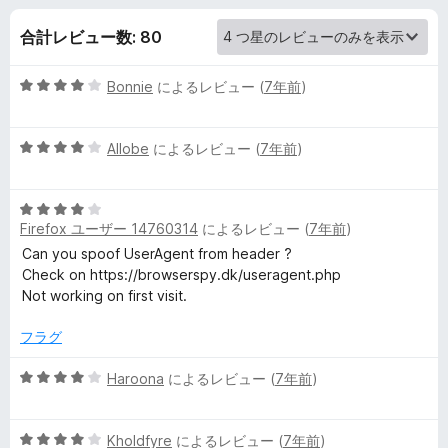
g
合計レビュー数: 80
e
5
Bonnie
によるレビュー (
7年前
)
n
段
階
t
5
中
Allobe
によるレビュー (
7年前
)
段
4
階
S
の
5
中
評
Firefox ユーザー 14760314
によるレビュー (
7年前
)
段
4
価
w
階
の
Can you spoof UserAgent from header ?
中
評
Check on https://browserspy.dk/useragent.php
i
4
価
Not working on first visit.
の
t
評
フラグ
価
5
Haroona
によるレビュー (
7年前
)
c
段
階
h
5
中
Kholdfyre
によるレビュー (
7年前
)