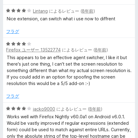
階
5
中
Lintang
によるレビュー (
8年前
)
段
4
Nice extension, can switch what i use now to diffrent
階
の
中
評
フラグ
4
価
の
5
評
Firefox ユーザー 13522774
によるレビュー (
8年前
)
段
価
階
This appears to be an effective agent switcher, I like it but
中
there's just one thing, I can't set the screen resolution to
4
something different than what my actual screen resolution is.
の
If you could add in an option for spoofing the screen
評
resolution this would be a 5/5 add-on :-)
価
フラグ
5
jacko9000
によるレビュー (
8年前
)
段
Works well with Firefox Nightly v60.0a1 on Android v6.0.1.
階
Would be vastly improved if regular expressions (extended
中
form) could be used to match against entire URLs. Currently,
4
only the absolute string of the top-level hostname can be