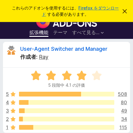
検
ログイン
これらのアドオンを使用するには、
Firefox をダウンロー
こ
索
ド
する必要があります。
の
F
お
i
知
ら
r
拡張機能
テーマ
すべて見る...
せ
e
を
閉
f
U
User-Agent Switcher and Manager
じ
o
る
作成者:
Ray
x
s
ブ
5
ラ
e
段
ウ
5 段階中 4.1 の評価
階
ザ
r
中
5
508
ー
4
4
80
ア
-
.
ド
3
49
1
オ
の
A
2
34
評
ン
1
115
価