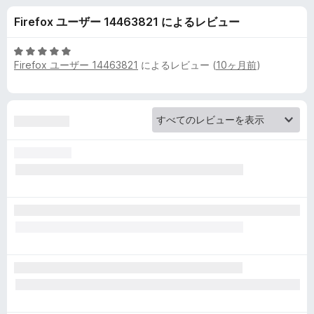
g
Firefox ユーザー 14463821 によるレビュー
e
5
Firefox ユーザー 14463821
によるレビュー (
10ヶ月前
)
n
段
階
中
t
5
の
S
評
価
w
i
t
c
h