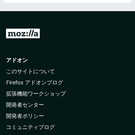
M
o
z
i
アドオン
l
このサイトについて
l
a
Firefox アドオンブログ
の
拡張機能ワークショップ
ホ
開発者センター
ー
ム
開発者ポリシー
ペ
コミュニティブログ
ー