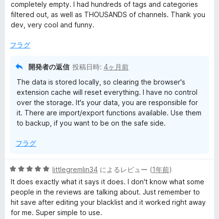
1
completely empty. I had hundreds of tags and categories
の
filtered out, as well as THOUSANDS of channels. Thank you
評
dev, very cool and funny.
価
フラグ
開発者の返信
投稿日時:
4ヶ月前
The data is stored locally, so clearing the browser's
extension cache will reset everything. I have no control
over the storage. It's your data, you are responsible for
it. There are import/export functions available. Use them
to backup, if you want to be on the safe side.
フラグ
5
littlegremlin34
によるレビュー (
1年前
)
段
It does exactly what it says it does. I don't know what some
階
people in the reviews are talking about. Just remember to
中
hit save after editing your blacklist and it worked right away
5
for me. Super simple to use.