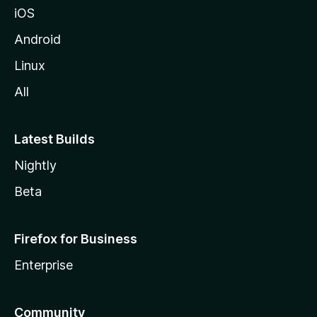
iOS
Android
Linux
All
Latest Builds
Nightly
Beta
Firefox for Business
Enterprise
Community