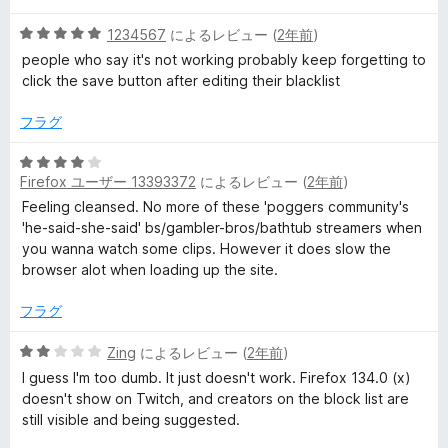
評
価
5
1234567
によるレビュー (
2年前
)
段
people who say it's not working probably keep forgetting to
階
click the save button after editing their blacklist
中
5
フラグ
の
評
5
価
Firefox ユーザー 13393372
によるレビュー (
2年前
)
段
階
Feeling cleansed. No more of these 'poggers community's
中
'he-said-she-said' bs/gambler-bros/bathtub streamers when
4
you wanna watch some clips. However it does slow the
の
browser alot when loading up the site.
評
価
フラグ
5
Zing
によるレビュー (
2年前
)
段
I guess I'm too dumb. It just doesn't work. Firefox 134.0 (x)
階
doesn't show on Twitch, and creators on the block list are
中
still visible and being suggested.
2