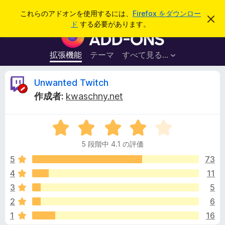
検
ログイン
これらのアドオンを使用するには、
Firefox をダウンロー
こ
索
ド
する必要があります。
の
F
お
i
知
ら
r
拡張機能
テーマ
すべて見る...
せ
e
を
閉
f
U
Unwanted Twitch
じ
o
る
作成者:
kwaschny.net
x
n
ブ
5
ラ
w
段
ウ
5 段階中 4.1 の評価
階
ザ
a
中
5
73
ー
4
4
11
ア
n
.
ド
3
5
1
オ
の
t
2
6
評
ン
1
16
価