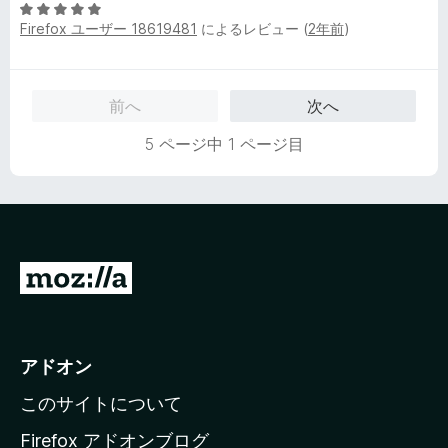
評
5
価
Firefox ユーザー 18619481
によるレビュー (
2年前
)
段
階
中
5
前へ
次へ
の
評
5 ページ中 1 ページ目
価
M
o
z
i
アドオン
l
このサイトについて
l
a
Firefox アドオンブログ