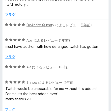
評
.tv/directory .
価
フラグ
5
DeAndre Queary
によるレビュー (
1年前
)
段
階
5
中
Abii
によるレビュー (
1年前
)
段
5
must have add-on with how deranged twitch has gotten
階
の
中
評
フラグ
5
価
の
5
AR
によるレビュー (
1年前
)
評
段
価
階
5
中
Trinoo
によるレビュー (
1年前
)
段
5
Twitch would be unbearable for me without this addon!
階
の
For me it's the best addon ever!
中
評
many thanks <3
5
価
の
フラグ