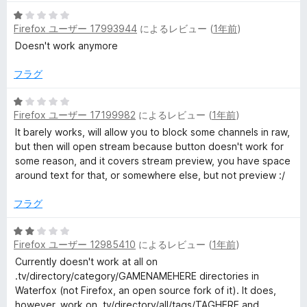
の
評
5
Firefox ユーザー 17993944
によるレビュー (
1年前
)
価
段
階
Doesn't work anymore
中
1
フラグ
の
評
5
Firefox ユーザー 17199982
によるレビュー (
1年前
)
価
段
階
It barely works, will allow you to block some channels in raw,
中
but then will open stream because button doesn't work for
1
some reason, and it covers stream preview, you have space
の
around text for that, or somewhere else, but not preview :/
評
価
フラグ
5
Firefox ユーザー 12985410
によるレビュー (
1年前
)
段
階
Currently doesn't work at all on
中
.tv/directory/category/GAMENAMEHERE directories in
2
Waterfox (not Firefox, an open source fork of it). It does,
の
however, work on .tv/directory/all/tags/TAGHERE and