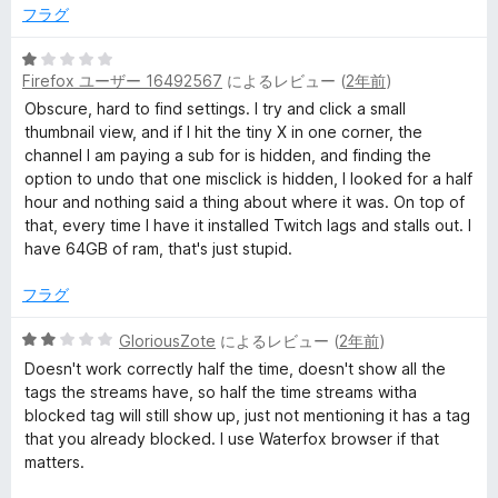
の
フラグ
評
価
5
Firefox ユーザー 16492567
によるレビュー (
2年前
)
段
階
Obscure, hard to find settings. I try and click a small
中
thumbnail view, and if I hit the tiny X in one corner, the
1
channel I am paying a sub for is hidden, and finding the
の
option to undo that one misclick is hidden, I looked for a half
評
hour and nothing said a thing about where it was. On top of
価
that, every time I have it installed Twitch lags and stalls out. I
have 64GB of ram, that's just stupid.
フラグ
5
GloriousZote
によるレビュー (
2年前
)
段
Doesn't work correctly half the time, doesn't show all the
階
tags the streams have, so half the time streams witha
中
blocked tag will still show up, just not mentioning it has a tag
2
that you already blocked. I use Waterfox browser if that
の
matters.
評