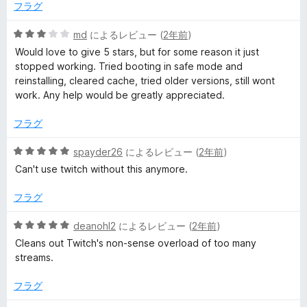
価
フラグ
5
md
によるレビュー (
2年前
)
段
Would love to give 5 stars, but for some reason it just
階
stopped working. Tried booting in safe mode and
中
reinstalling, cleared cache, tried older versions, still wont
3
work. Any help would be greatly appreciated.
の
評
フラグ
価
5
spayder26
によるレビュー (
2年前
)
段
Can't use twitch without this anymore.
階
中
フラグ
5
の
5
deanohl2
によるレビュー (
2年前
)
評
段
Cleans out Twitch's non-sense overload of too many
価
階
streams.
中
5
フラグ
の