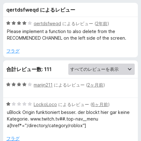
e
qertdsfweqd によるレビュー
d
5
qertdsfweqd
によるレビュー (
2年前
)
T
段
Please implement a function to also delete from the
階
RECOMMENDED CHANNEL on the left side of the screen.
中
w
4
フラグ
の
i
評
合計レビュー数: 111
価
t
5
marijn211
によるレビュー (
2ヶ月前
)
c
段
階
5
中
LockoLoco
によるレビュー (
6ヶ月前
)
h
段
4
uBlock Origin funktioniert besser. der blockt hier gar keine
階
の
Kategorie. www.twitch.tv##.top-nav__menu
の
中
評
a[href*="/directory/category/roblox"]
1
価
レ
の
フラグ