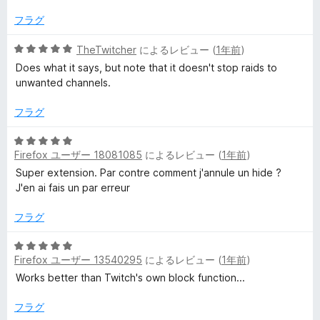
の
評
フラグ
価
5
TheTwitcher
によるレビュー (
1年前
)
段
Does what it says, but note that it doesn't stop raids to
階
unwanted channels.
中
5
フラグ
の
評
5
価
Firefox ユーザー 18081085
によるレビュー (
1年前
)
段
階
Super extension. Par contre comment j'annule un hide ?
中
J'en ai fais un par erreur
5
の
フラグ
評
価
5
Firefox ユーザー 13540295
によるレビュー (
1年前
)
段
階
Works better than Twitch's own block function...
中
5
フラグ