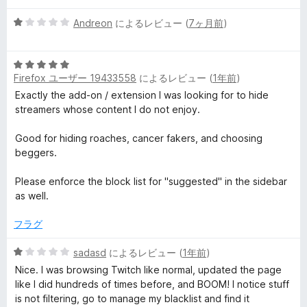
評
価
ビ
5
Andreon
によるレビュー (
7ヶ月前
)
段
階
ュ
5
中
Firefox ユーザー 19433558
によるレビュー (
1年前
)
段
1
ー
階
の
Exactly the add-on / extension I was looking for to hide
中
評
streamers whose content I do not enjoy.
5
価
の
Good for hiding roaches, cancer fakers, and choosing
評
beggers.
価
Please enforce the block list for "suggested" in the sidebar
as well.
フラグ
5
sadasd
によるレビュー (
1年前
)
段
Nice. I was browsing Twitch like normal, updated the page
階
like I did hundreds of times before, and BOOM! I notice stuff
中
is not filtering, go to manage my blacklist and find it