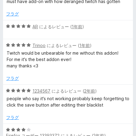
5
must have add-on with how deranged twitch has gotten
階
の
中
評
フラグ
5
価
の
5
AR
によるレビュー (
1年前
)
評
段
価
階
5
中
Trinoo
によるレビュー (
1年前
)
段
5
Twitch would be unbearable for me without this addon!
階
の
For me it's the best addon ever!
中
評
many thanks <3
5
価
の
フラグ
評
価
5
1234567
によるレビュー (
2年前
)
段
people who say it's not working probably keep forgetting to
階
click the save button after editing their blacklist
中
5
フラグ
の
評
5
価
Firefox ユーザー 13393372
によるレビュー (
2年前
)