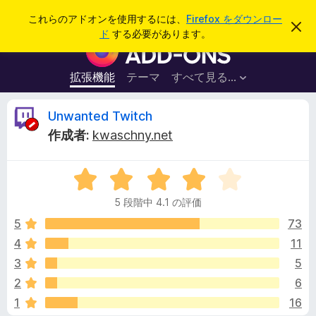
検
ログイン
これらのアドオンを使用するには、
Firefox をダウンロー
こ
索
ド
する必要があります。
の
F
お
i
知
ら
r
拡張機能
テーマ
すべて見る...
せ
e
を
閉
f
U
Unwanted Twitch
じ
o
る
作成者:
kwaschny.net
x
n
ブ
5
ラ
w
段
ウ
5 段階中 4.1 の評価
階
ザ
a
中
5
73
ー
4
4
11
ア
n
.
ド
3
5
1
オ
の
t
2
6
評
ン
1
16
価