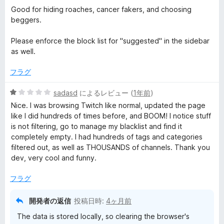
の
Good for hiding roaches, cancer fakers, and choosing
ビ
評
beggers.
価
ュ
Please enforce the block list for "suggested" in the sidebar
as well.
ー
フラグ
5
sadasd
によるレビュー (
1年前
)
段
Nice. I was browsing Twitch like normal, updated the page
階
like I did hundreds of times before, and BOOM! I notice stuff
中
is not filtering, go to manage my blacklist and find it
1
completely empty. I had hundreds of tags and categories
の
filtered out, as well as THOUSANDS of channels. Thank you
評
dev, very cool and funny.
価
フラグ
開発者の返信
投稿日時:
4ヶ月前
The data is stored locally, so clearing the browser's