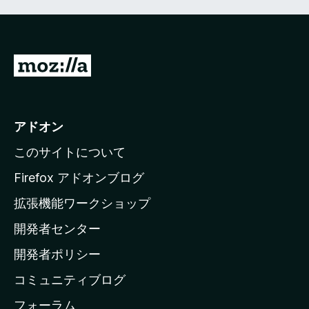
M
o
z
i
アドオン
l
このサイトについて
l
a
Firefox アドオンブログ
の
拡張機能ワークショップ
ホ
開発者センター
ー
ム
開発者ポリシー
ペ
コミュニティブログ
ー
ジ
フォーラム