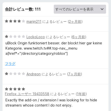
e
合計レビュー数: 111
d
5
marijn211
によるレビュー (
2ヶ月前
)
T
段
階
w
5
中
LockoLoco
によるレビュー (
6ヶ月前
)
段
4
uBlock Origin funktioniert besser. der blockt hier gar keine
階
i
の
Kategorie. www.twitch.tv##.top-nav__menu
中
評
a[href*="/directory/category/roblox"]
1
価
t
の
フラグ
評
c
価
5
Andreon
によるレビュー (
7ヶ月前
)
段
h
階
5
中
Firefox ユーザー 19433558
によるレビュー (
1年前
)
段
1
の
階
の
Exactly the add-on / extension I was looking for to hide
中
評
streamers whose content I do not enjoy.
レ
5
価