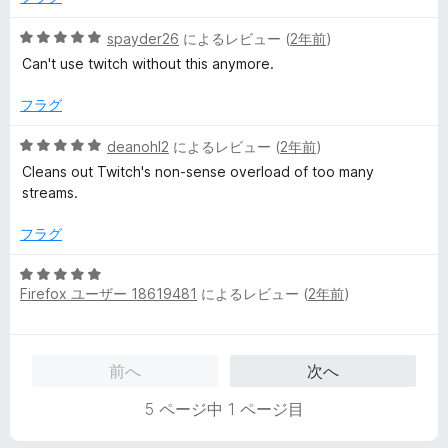
価
5
spayder26
によるレビュー (
2年前
)
段
Can't use twitch without this anymore.
階
中
フラグ
5
の
5
deanohl2
によるレビュー (
2年前
)
評
段
Cleans out Twitch's non-sense overload of too many
価
階
streams.
中
5
フラグ
の
評
5
価
Firefox ユーザー 18619481
によるレビュー (
2年前
)
段
階
中
5
前へ
次へ
の
評
5 ページ中 1 ページ目
価