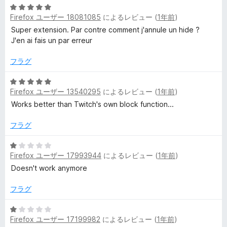
評
5
価
Firefox ユーザー 18081085
によるレビュー (
1年前
)
段
階
Super extension. Par contre comment j'annule un hide ?
中
J'en ai fais un par erreur
5
の
フラグ
評
価
5
Firefox ユーザー 13540295
によるレビュー (
1年前
)
段
階
Works better than Twitch's own block function...
中
5
フラグ
の
評
5
Firefox ユーザー 17993944
によるレビュー (
1年前
)
価
段
階
Doesn't work anymore
中
1
フラグ
の
評
5
Firefox ユーザー 17199982
によるレビュー (
1年前
)
価
段