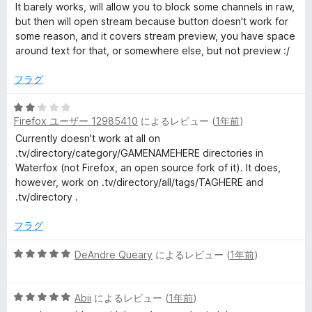
階
It barely works, will allow you to block some channels in raw,
中
but then will open stream because button doesn't work for
1
some reason, and it covers stream preview, you have space
の
around text for that, or somewhere else, but not preview :/
評
価
フラグ
5
Firefox ユーザー 12985410
によるレビュー (
1年前
)
段
階
Currently doesn't work at all on
中
.tv/directory/category/GAMENAMEHERE directories in
2
Waterfox (not Firefox, an open source fork of it). It does,
の
however, work on .tv/directory/all/tags/TAGHERE and
評
.tv/directory .
価
フラグ
5
DeAndre Queary
によるレビュー (
1年前
)
段
階
5
中
Abii
によるレビュー (
1年前
)
段