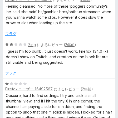
段
階
Feeling cleansed. No more of these 'poggers community's
中
'he-said-she-said' bs/gambler-bros/bathtub streamers when
4
you wanna watch some clips. However it does slow the
の
browser alot when loading up the site.
評
価
フラグ
5
Zing
によるレビュー (
2年前
)
段
I guess I'm too dumb. It just doesn't work. Firefox 134.0 (x)
階
doesn't show on Twitch, and creators on the block list are
中
still visible and being suggested.
2
の
フラグ
評
価
5
Firefox ユーザー 16492567
によるレビュー (
2年前
)
段
階
Obscure, hard to find settings. I try and click a small
中
thumbnail view, and if I hit the tiny X in one corner, the
1
channel I am paying a sub for is hidden, and finding the
の
option to undo that one misclick is hidden, I looked for a half
評
hour and nothing said a thing about where it was. On top of