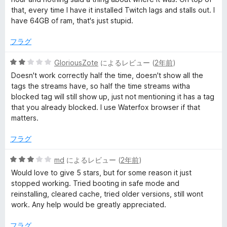
価
that, every time I have it installed Twitch lags and stalls out. I
have 64GB of ram, that's just stupid.
フラグ
5
GloriousZote
によるレビュー (
2年前
)
段
Doesn't work correctly half the time, doesn't show all the
階
tags the streams have, so half the time streams witha
中
blocked tag will still show up, just not mentioning it has a tag
2
that you already blocked. I use Waterfox browser if that
の
matters.
評
価
フラグ
5
md
によるレビュー (
2年前
)
段
Would love to give 5 stars, but for some reason it just
階
stopped working. Tried booting in safe mode and
中
reinstalling, cleared cache, tried older versions, still wont
3
work. Any help would be greatly appreciated.
の
評
フラグ