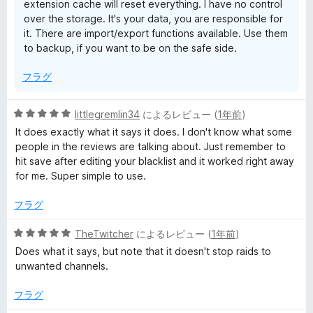
extension cache will reset everything. I have no control
over the storage. It's your data, you are responsible for
it. There are import/export functions available. Use them
to backup, if you want to be on the safe side.
フラグ
5
littlegremlin34
によるレビュー (
1年前
)
段
It does exactly what it says it does. I don't know what some
階
people in the reviews are talking about. Just remember to
中
hit save after editing your blacklist and it worked right away
5
for me. Super simple to use.
の
評
フラグ
価
5
TheTwitcher
によるレビュー (
1年前
)
段
Does what it says, but note that it doesn't stop raids to
階
unwanted channels.
中
5
フラグ
の