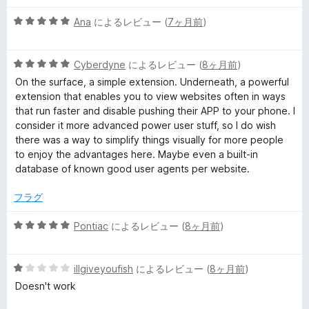
5
Ana
によるレビュー (
7ヶ月前
)
段
階
5
中
Cyberdyne
によるレビュー (
8ヶ月前
)
段
5
On the surface, a simple extension. Underneath, a powerful
階
の
extension that enables you to view websites often in ways
中
評
that run faster and disable pushing their APP to your phone. I
5
価
consider it more advanced power user stuff, so I do wish
の
there was a way to simplify things visually for more people
評
to enjoy the advantages here. Maybe even a built-in
価
database of known good user agents per website.
フラグ
5
Pontiac
によるレビュー (
8ヶ月前
)
段
階
5
中
illgiveyoufish
によるレビュー (
8ヶ月前
)
段
5
Doesn't work
階
の