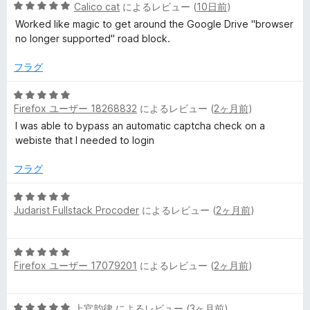
5
Calico cat
によるレビュー (
10日前
)
段
e
Worked like magic to get around the Google Drive "browser
階
no longer supported" road block.
中
r
5
フラグ
の
の
評
5
価
Firefox ユーザー 18268832
によるレビュー (
2ヶ月前
)
段
レ
階
I was able to bypass an automatic captcha check on a
中
webiste that I needed to login
5
ビ
の
フラグ
評
ュ
価
5
Judarist Fullstack Procoder
によるレビュー (
2ヶ月前
)
段
ー
階
中
5
5
Firefox ユーザー 17079201
によるレビュー (
2ヶ月前
)
段
の
階
評
中
価
5
上官韵律
によるレビュー (
3ヶ月前
)