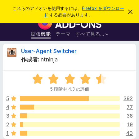
検
ログイン
これらのアドオンを使用するには、
Firefox をダウンロー
こ
索
ド
する必要があります。
の
F
お
i
知
ら
r
拡張機能
テーマ
すべて見る...
せ
e
を
閉
f
U
User-Agent Switcher
じ
o
る
作成者:
ntninja
x
s
ブ
5
ラ
e
段
ウ
5 段階中 4.3 の評価
階
ザ
r
中
5
392
ー
4
4
77
ア
-
.
ド
3
38
3
オ
の
A
2
19
評
ン
1
40
価