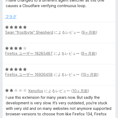
I have changed to a different agent switcher as this one
評
中
causes a Cloudfare verifying continuous loop.
価
1
の
フラグ
評
価
5
Seän "frostbyte" Shepherd
によるレビュー (
9ヶ月前
)
段
階
中
5
5
Firefox ユーザー 18285487
によるレビュー (
9ヶ月前
)
段
の
階
評
中
価
5
4
Firefox ユーザー 16926458
によるレビュー (
10ヶ月前
)
段
の
階
評
中
価
5
Xenofox
によるレビュー (
10ヶ月前
)
5
段
の
I use this extension for many years now. But sadly the
階
評
development is very slow. It's very outdated, you're stuck
中
価
with very old and on many websites not anymore supported
2
browser-versions to choose from like Firefox 134, Firefox