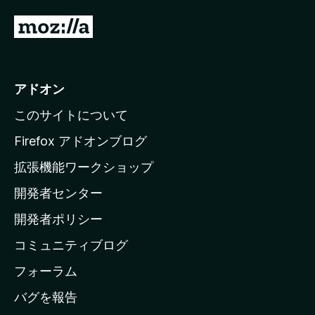
M
o
z
i
アドオン
l
このサイトについて
l
a
Firefox アドオンブログ
の
拡張機能ワークショップ
ホ
開発者センター
ー
ム
開発者ポリシー
ペ
コミュニティブログ
ー
ジ
フォーラム
へ
バグを報告