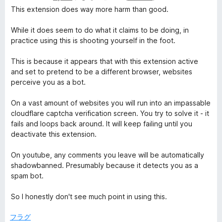
評
段
This extension does way more harm than good.
価
階
中
While it does seem to do what it claims to be doing, in
1
practice using this is shooting yourself in the foot.
の
評
This is because it appears that with this extension active
価
and set to pretend to be a different browser, websites
perceive you as a bot.
On a vast amount of websites you will run into an impassable
cloudflare captcha verification screen. You try to solve it - it
fails and loops back around. It will keep failing until you
deactivate this extension.
On youtube, any comments you leave will be automatically
shadowbanned. Presumably because it detects you as a
spam bot.
So I honestly don't see much point in using this.
フラグ