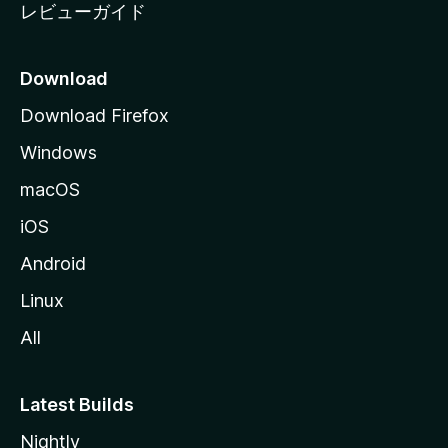
レビューガイド
Download
Download Firefox
Windows
macOS
iOS
Android
Linux
All
Latest Builds
Nightly