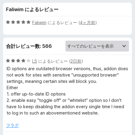
g
Faliwim によるレビュー
e
5
Faliwim
によるレビュー (
4ヶ月前
)
n
段
階
中
t
合計レビュー数: 566
5
の
S
評
5
LS
によるレビュー (
2日前
)
価
段
ID options are outdated browser versions, thus, addon does
w
階
not work for sites with sensitive "unsupported browser"
中
settings, meaning certain sites will block you.
4
i
Either
の
1. offer up-to-date ID options
評
2. enable easy "toggle off" or "whitelist" option so I don't
t
価
have to keep disabling the addon every single time I need
to log in to such an abovementioned website.
c
フラグ
h