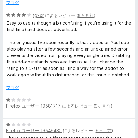
中
評
フラグ
1
価
の
5
fgxxr
によるレビュー (
8ヶ月前
)
評
段
Easy to use (although a bit confusing if you're using it for the
価
階
first time) and does as advertised.
中
4
The only issue I've seen recently is that videos on YouTube
の
stop playing after a few seconds and an unexplained error
評
prevents the video from playing every single time. Disabling
価
this add-on instantly resolved this issue. I will change the
rating to a 5-star as soon as I find a way for the addon to
work again without this disturbance, or this issue is patched.
フラグ
5
Firefox ユーザー 19581717
によるレビュー (
9ヶ月前
)
段
階
中
5
1
Firefox ユーザー 16549430
によるレビュー (
9ヶ月前
)
段
の
階