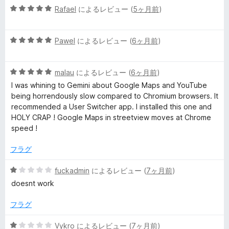
評
5
Rafael
によるレビュー (
5ヶ月前
)
価
段
階
5
中
Pawel
によるレビュー (
6ヶ月前
)
段
5
階
の
5
中
malau
によるレビュー (
6ヶ月前
)
評
段
5
価
I was whining to Gemini about Google Maps and YouTube
階
の
being horrendously slow compared to Chromium browsers. It
中
評
recommended a User Switcher app. I installed this one and
5
価
HOLY CRAP ! Google Maps in streetview moves at Chrome
の
speed !
評
価
フラグ
5
fuckadmin
によるレビュー (
7ヶ月前
)
段
doesnt work
階
中
フラグ
1
の
5
Vykro
によるレビュー (
7ヶ月前
)