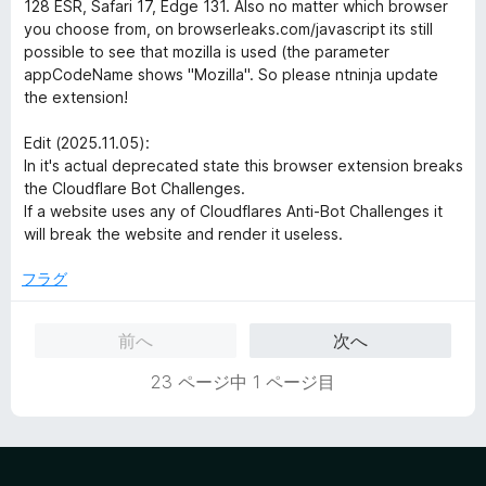
の
128 ESR, Safari 17, Edge 131. Also no matter which browser
評
you choose from, on browserleaks.com/javascript its still
価
possible to see that mozilla is used (the parameter
appCodeName shows "Mozilla". So please ntninja update
the extension!
Edit (2025.11.05):
In it's actual deprecated state this browser extension breaks
the Cloudflare Bot Challenges.
If a website uses any of Cloudflares Anti-Bot Challenges it
will break the website and render it useless.
フラグ
前へ
次へ
23 ページ中 1 ページ目