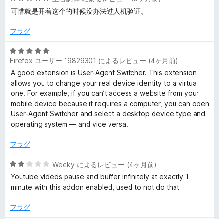
5
段
の
可惜就是开着这个的时候没办法过人机验证。
階
評
中
価
フラグ
5
の
5
評
Firefox ユーザー 19829301
によるレビュー (
4ヶ月前
)
段
価
階
A good extension is User-Agent Switcher. This extension
中
allows you to change your real device identity to a virtual
5
one. For example, if you can’t access a website from your
の
mobile device because it requires a computer, you can open
評
User-Agent Switcher and select a desktop device type and
価
operating system — and vice versa.
フラグ
5
Weeky
によるレビュー (
4ヶ月前
)
段
Youtube videos pause and buffer infinitely at exactly 1
階
minute with this addon enabled, used to not do that
中
2
フラグ
の