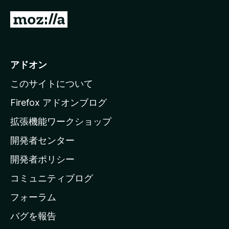
M
o
z
i
アドオン
l
このサイトについて
l
a
Firefox アドオンブログ
の
拡張機能ワークショップ
ホ
開発者センター
ー
ム
開発者ポリシー
ペ
コミュニティブログ
ー
ジ
フォーラム
へ
バグを報告