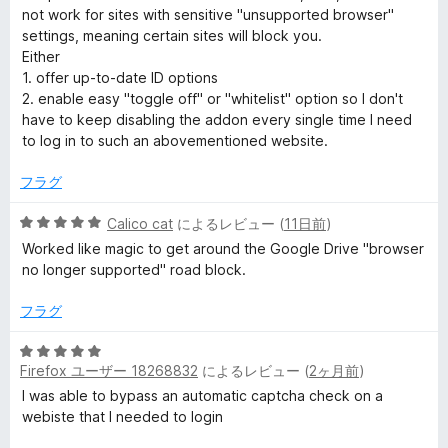
階
not work for sites with sensitive "unsupported browser"
e
中
settings, meaning certain sites will block you.
4
Either
の
1. offer up-to-date ID options
r
評
2. enable easy "toggle off" or "whitelist" option so I don't
価
have to keep disabling the addon every single time I need
の
to log in to such an abovementioned website.
レ
フラグ
ビ
5
Calico cat
によるレビュー (
11日前
)
段
Worked like magic to get around the Google Drive "browser
階
no longer supported" road block.
ュ
中
5
フラグ
ー
の
評
5
価
Firefox ユーザー 18268832
によるレビュー (
2ヶ月前
)
段
階
I was able to bypass an automatic captcha check on a
中
webiste that I needed to login
5