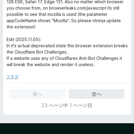
の
128 ESR, Safari 17, Edge 131. Also no matter which browser
評
you choose from, on browserleaks.com/javascript its still
価
possible to see that mozilla is used (the parameter
appCodeName shows "Mozilla". So please ntninja update
the extension!
Edit (2025.11.05):
In it's actual deprecated state this browser extension breaks
the Cloudflare Bot Challenges.
If a website uses any of Cloudflares Anti-Bot Challenges it
will break the website and render it useless.
フラグ
前へ
次へ
23 ページ中 1 ページ目