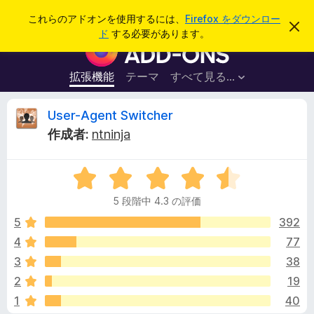
検
ログイン
これらのアドオンを使用するには、
Firefox をダウンロー
こ
索
ド
する必要があります。
の
F
お
i
知
ら
r
拡張機能
テーマ
すべて見る...
せ
e
を
閉
f
U
User-Agent Switcher
じ
o
る
作成者:
ntninja
x
s
ブ
5
ラ
e
段
ウ
5 段階中 4.3 の評価
階
ザ
r
中
5
392
ー
4
4
77
ア
-
.
ド
3
38
3
オ
の
A
2
19
評
ン
1
40
価