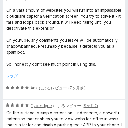
On a vast amount of websites you will run into an impassable
cloudflare captcha verification screen. You try to solve it - it
fails and loops back around. It will keep failing until you
deactivate this extension.
On youtube, any comments you leave will be automatically
shadowbanned. Presumably because it detects you as a
spam bot.
So I honestly don't see much point in using this.
フラグ
5
Ana
によるレビュー (
7ヶ月前
)
段
階
5
中
Cyberdyne
によるレビュー (
8ヶ月前
)
段
5
On the surface, a simple extension. Underneath, a powerful
階
の
extension that enables you to view websites often in ways
中
評
that run faster and disable pushing their APP to your phone. I