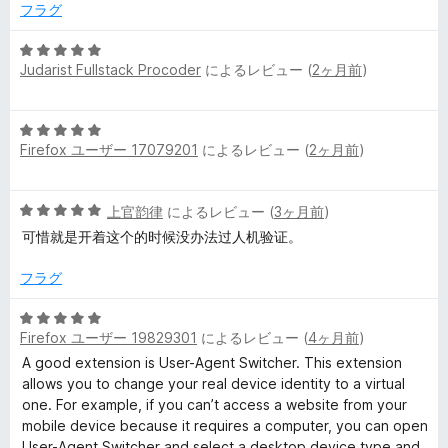
の
フラグ
評
価
5
Judarist Fullstack Procoder
によるレビュー (
2ヶ月前
)
段
階
中
5
5
Firefox ユーザー 17079201
によるレビュー (
2ヶ月前
)
段
の
階
評
中
価
5
上官韵律
によるレビュー (
3ヶ月前
)
5
段
の
可惜就是开着这个的时候没办法过人机验证。
階
評
中
価
フラグ
5
の
5
評
Firefox ユーザー 19829301
によるレビュー (
4ヶ月前
)
段
価
階
A good extension is User-Agent Switcher. This extension
中
allows you to change your real device identity to a virtual
5
one. For example, if you can’t access a website from your
の
mobile device because it requires a computer, you can open
評
User-Agent Switcher and select a desktop device type and