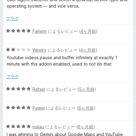
価
operating system — and vice versa.
フラグ
5
Faliwim
によるレビュー (
4ヶ月前
)
段
階
5
中
Weeky
によるレビュー (
4ヶ月前
)
段
5
Youtube videos pause and buffer infinitely at exactly 1
階
の
minute with this addon enabled, used to not do that
中
評
2
価
フラグ
の
評
5
Rafael
によるレビュー (
5ヶ月前
)
価
段
階
5
中
Pawel
によるレビュー (
6ヶ月前
)
段
5
階
の
5
中
malau
によるレビュー (
6ヶ月前
)
評
段
5
価
I was whining to Gemini about Google Maps and YouTube