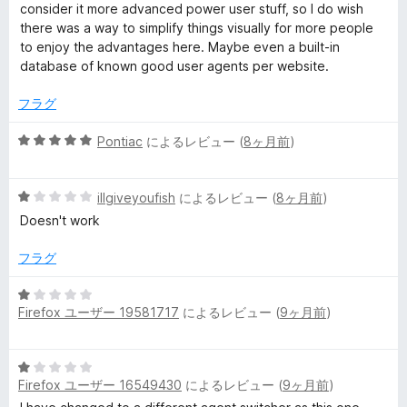
5
価
consider it more advanced power user stuff, so I do wish
の
there was a way to simplify things visually for more people
評
to enjoy the advantages here. Maybe even a built-in
価
database of known good user agents per website.
フラグ
5
Pontiac
によるレビュー (
8ヶ月前
)
段
階
5
中
illgiveyoufish
によるレビュー (
8ヶ月前
)
段
5
Doesn't work
階
の
中
評
フラグ
1
価
の
5
評
Firefox ユーザー 19581717
によるレビュー (
9ヶ月前
)
段
価
階
中
5
1
Firefox ユーザー 16549430
によるレビュー (
9ヶ月前
)
段
の
階