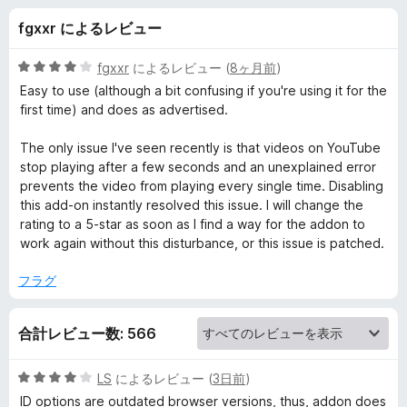
g
fgxxr によるレビュー
e
5
fgxxr
によるレビュー (
8ヶ月前
)
n
段
Easy to use (although a bit confusing if you're using it for the
階
first time) and does as advertised.
中
t
4
The only issue I've seen recently is that videos on YouTube
の
stop playing after a few seconds and an unexplained error
S
評
prevents the video from playing every single time. Disabling
価
this add-on instantly resolved this issue. I will change the
w
rating to a 5-star as soon as I find a way for the addon to
work again without this disturbance, or this issue is patched.
i
フラグ
t
合計レビュー数: 566
c
5
LS
によるレビュー (
3日前
)
h
段
ID options are outdated browser versions, thus, addon does