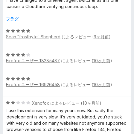
I have changed to a different agent switcher as this one
評
中
causes a Cloudfare verifying continuous loop.
価
1
の
フラグ
評
価
5
Seän "frostbyte" Shepherd
によるレビュー (
9ヶ月前
)
段
階
中
5
5
Firefox ユーザー 18285487
によるレビュー (
10ヶ月前
)
段
の
階
評
中
価
5
4
Firefox ユーザー 16926458
によるレビュー (
10ヶ月前
)
段
の
階
評
中
価
5
Xenofox
によるレビュー (
10ヶ月前
)
5
段
の
I use this extension for many years now. But sadly the
階
評
development is very slow. It's very outdated, you're stuck
中
価
with very old and on many websites not anymore supported
2
browser-versions to choose from like Firefox 134, Firefox