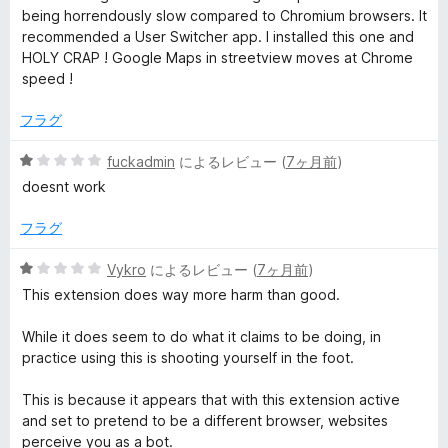
階
の
being horrendously slow compared to Chromium browsers. It
中
評
recommended a User Switcher app. I installed this one and
5
価
HOLY CRAP ! Google Maps in streetview moves at Chrome
の
speed !
評
価
フラグ
5
fuckadmin
によるレビュー (
7ヶ月前
)
段
doesnt work
階
中
フラグ
1
の
5
Vykro
によるレビュー (
7ヶ月前
)
評
段
This extension does way more harm than good.
価
階
中
While it does seem to do what it claims to be doing, in
1
practice using this is shooting yourself in the foot.
の
評
This is because it appears that with this extension active
価
and set to pretend to be a different browser, websites
perceive you as a bot.