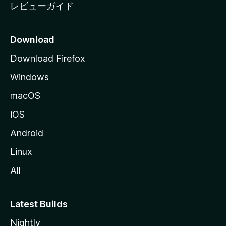
レビューガイド
Download
Download Firefox
Windows
macOS
iOS
Android
Linux
All
Latest Builds
Nightly