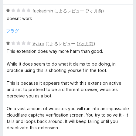
5
fuckadmin
によるレビュー (
7ヶ月前
)
段
doesnt work
階
中
フラグ
1
の
5
Vykro
によるレビュー (
7ヶ月前
)
評
段
This extension does way more harm than good.
価
階
中
While it does seem to do what it claims to be doing, in
1
practice using this is shooting yourself in the foot.
の
評
This is because it appears that with this extension active
価
and set to pretend to be a different browser, websites
perceive you as a bot.
On a vast amount of websites you will run into an impassable
cloudflare captcha verification screen. You try to solve it - it
fails and loops back around. It will keep failing until you
deactivate this extension.