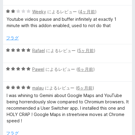
階
5
中
Weeky
によるレビュー (
4ヶ月前
)
段
5
Youtube videos pause and buffer infinitely at exactly 1
階
の
minute with this addon enabled, used to not do that
中
評
2
価
フラグ
の
評
5
Rafael
によるレビュー (
5ヶ月前
)
価
段
階
5
中
Pawel
によるレビュー (
6ヶ月前
)
段
5
階
の
5
中
malau
によるレビュー (
6ヶ月前
)
評
段
5
価
I was whining to Gemini about Google Maps and YouTube
階
の
being horrendously slow compared to Chromium browsers. It
中
評
recommended a User Switcher app. I installed this one and
5
価
HOLY CRAP ! Google Maps in streetview moves at Chrome
の
speed !
評
価
フラグ