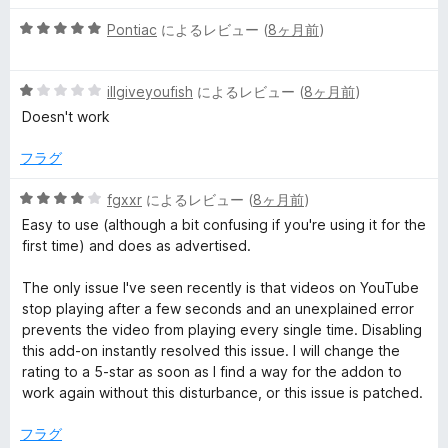
5
Pontiac
によるレビュー (
8ヶ月前
)
段
階
5
中
illgiveyoufish
によるレビュー (
8ヶ月前
)
段
5
Doesn't work
階
の
中
評
フラグ
1
価
の
5
fgxxr
によるレビュー (
8ヶ月前
)
評
段
Easy to use (although a bit confusing if you're using it for the
価
階
first time) and does as advertised.
中
4
The only issue I've seen recently is that videos on YouTube
の
stop playing after a few seconds and an unexplained error
評
prevents the video from playing every single time. Disabling
価
this add-on instantly resolved this issue. I will change the
rating to a 5-star as soon as I find a way for the addon to
work again without this disturbance, or this issue is patched.
フラグ