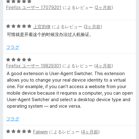
5
5
Firefox ユーザー 17079201
によるレビュー (
2ヶ月前
)
段
の
階
評
中
価
5
上官韵律
によるレビュー (
3ヶ月前
)
5
段
の
可惜就是开着这个的时候没办法过人机验证。
階
評
中
価
フラグ
5
の
5
評
Firefox ユーザー 19829301
によるレビュー (
4ヶ月前
)
段
価
階
A good extension is User-Agent Switcher. This extension
中
allows you to change your real device identity to a virtual
5
one. For example, if you can’t access a website from your
の
mobile device because it requires a computer, you can open
評
User-Agent Switcher and select a desktop device type and
価
operating system — and vice versa.
フラグ
5
Faliwim
によるレビュー (
4ヶ月前
)
段