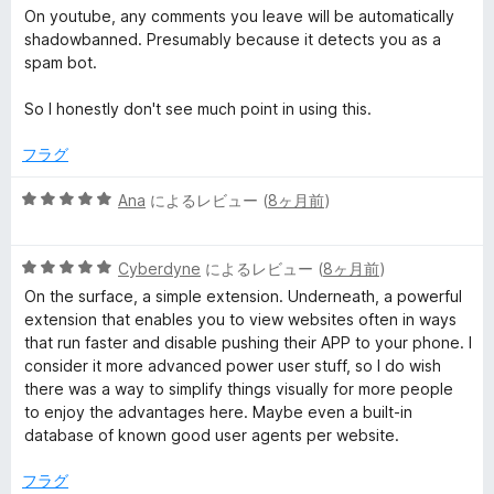
On youtube, any comments you leave will be automatically
shadowbanned. Presumably because it detects you as a
spam bot.
So I honestly don't see much point in using this.
フラグ
5
Ana
によるレビュー (
8ヶ月前
)
段
階
5
中
Cyberdyne
によるレビュー (
8ヶ月前
)
段
5
On the surface, a simple extension. Underneath, a powerful
階
の
extension that enables you to view websites often in ways
中
評
that run faster and disable pushing their APP to your phone. I
5
価
consider it more advanced power user stuff, so I do wish
の
there was a way to simplify things visually for more people
評
to enjoy the advantages here. Maybe even a built-in
価
database of known good user agents per website.
フラグ