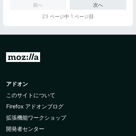
前へ
次へ
23 ページ中 1 ページ目
M
o
z
i
アドオン
l
このサイトについて
l
a
Firefox アドオンブログ
の
拡張機能ワークショップ
ホ
開発者センター
ー