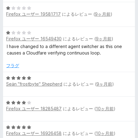
5
Firefox ユーザー 19581717
によるレビュー (
9ヶ月前
)
段
階
中
5
1
Firefox ユーザー 16549430
によるレビュー (
9ヶ月前
)
段
の
階
I have changed to a different agent switcher as this one
評
中
causes a Cloudfare verifying continuous loop.
価
1
の
フラグ
評
価
5
Seän "frostbyte" Shepherd
によるレビュー (
9ヶ月前
)
段
階
中
5
5
Firefox ユーザー 18285487
によるレビュー (
10ヶ月前
)
段
の
階
評
中
価
5
4
Firefox ユーザー 16926458
によるレビュー (
10ヶ月前
)
段
の