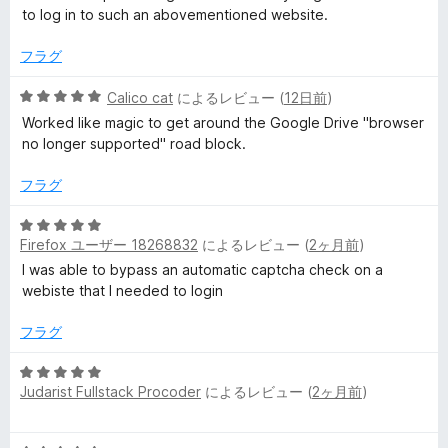
to log in to such an abovementioned website.
e
フラグ
r
5
Calico cat
によるレビュー (
12日前
)
段
Worked like magic to get around the Google Drive "browser
の
階
no longer supported" road block.
中
レ
5
フラグ
の
ビ
評
5
価
Firefox ユーザー 18268832
によるレビュー (
2ヶ月前
)
段
階
I was able to bypass an automatic captcha check on a
ュ
中
webiste that I needed to login
5
ー
の
フラグ
評
価
5
Judarist Fullstack Procoder
によるレビュー (
2ヶ月前
)
段
階
中