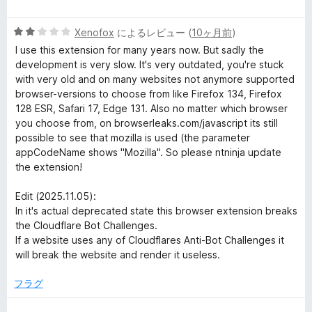
階
評
中
価
5
Xenofox
によるレビュー (
10ヶ月前
)
5
段
の
I use this extension for many years now. But sadly the
階
評
development is very slow. It's very outdated, you're stuck
中
価
with very old and on many websites not anymore supported
2
browser-versions to choose from like Firefox 134, Firefox
の
128 ESR, Safari 17, Edge 131. Also no matter which browser
評
you choose from, on browserleaks.com/javascript its still
価
possible to see that mozilla is used (the parameter
appCodeName shows "Mozilla". So please ntninja update
the extension!
Edit (2025.11.05):
In it's actual deprecated state this browser extension breaks
the Cloudflare Bot Challenges.
If a website uses any of Cloudflares Anti-Bot Challenges it
will break the website and render it useless.
フラグ