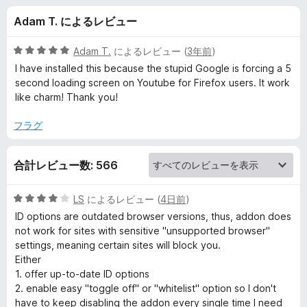
g
Adam T. によるレビュー
e
5
Adam T.
によるレビュー (
3年前
)
n
段
I have installed this because the stupid Google is forcing a 5
階
second loading screen on Youtube for Firefox users. It work
中
like charm! Thank you!
t
5
の
フラグ
S
評
価
w
合計レビュー数: 566
i
5
LS
によるレビュー (
4日前
)
段
ID options are outdated browser versions, thus, addon does
階
t
not work for sites with sensitive "unsupported browser"
中
settings, meaning certain sites will block you.
4
Either
c
の
1. offer up-to-date ID options
評
2. enable easy "toggle off" or "whitelist" option so I don't
h
価
have to keep disabling the addon every single time I need