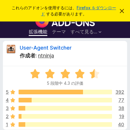
検
ログイン
これらのアドオンを使用するには、
Firefox をダウンロー
こ
索
ド
する必要があります。
の
F
お
i
知
ら
r
拡張機能
テーマ
すべて見る...
せ
e
を
閉
f
U
User-Agent Switcher
じ
o
る
作成者:
ntninja
x
s
ブ
5
ラ
e
段
ウ
5 段階中 4.3 の評価
階
ザ
r
中
5
392
ー
4
4
77
ア
-
.
ド
3
38
3
オ
の
A
2
19
評
ン
1
40
価