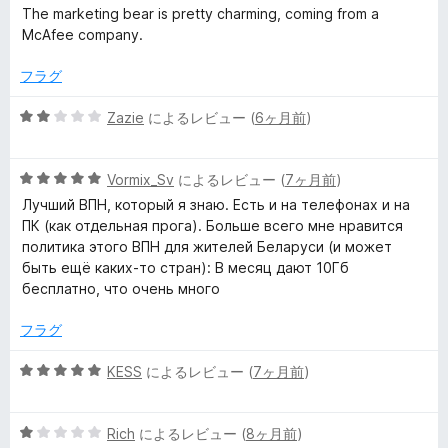
5
価
The marketing bear is pretty charming, coming from a
の
McAfee company.
評
価
フラグ
5
Zazie
によるレビュー (
6ヶ月前
)
段
階
5
中
Vormix_Sv
によるレビュー (
7ヶ月前
)
段
2
Лучший ВПН, который я знаю. Есть и на телефонах и на
階
の
ПК (как отдельная прога). Больше всего мне нравится
中
評
политика этого ВПН для жителей Беларуси (и может
5
価
быть ещё каких-то стран): В месяц дают 10Гб
の
бесплатно, что очень много
評
価
フラグ
5
KESS
によるレビュー (
7ヶ月前
)
段
階
5
中
Rich
によるレビュー (
8ヶ月前
)