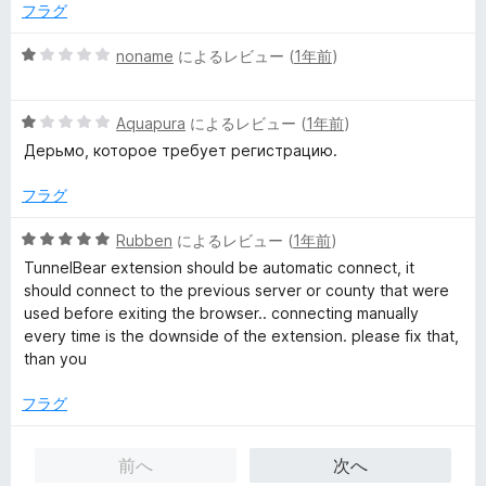
1
フラグ
の
評
5
noname
によるレビュー (
1年前
)
価
段
階
5
中
Aquapura
によるレビュー (
1年前
)
段
1
Дерьмо, которое требует регистрацию.
階
の
中
評
フラグ
1
価
の
5
Rubben
によるレビュー (
1年前
)
評
段
TunnelBear extension should be automatic connect, it
価
階
should connect to the previous server or county that were
中
used before exiting the browser.. connecting manually
5
every time is the downside of the extension. please fix that,
の
than you
評
価
フラグ
前へ
次へ