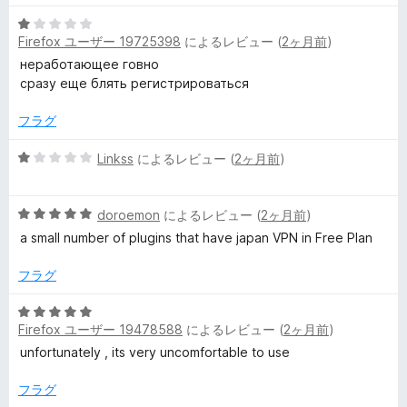
の
評
5
ュ
Firefox ユーザー 19725398
によるレビュー (
2ヶ月前
)
価
段
階
неработающее говно
ー
中
сразу еще блять регистрироваться
1
の
フラグ
評
価
5
Linkss
によるレビュー (
2ヶ月前
)
段
階
5
中
doroemon
によるレビュー (
2ヶ月前
)
段
1
a small number of plugins that have japan VPN in Free Plan
階
の
中
評
フラグ
5
価
の
5
評
Firefox ユーザー 19478588
によるレビュー (
2ヶ月前
)
段
価
階
unfortunately , its very uncomfortable to use
中
5
フラグ