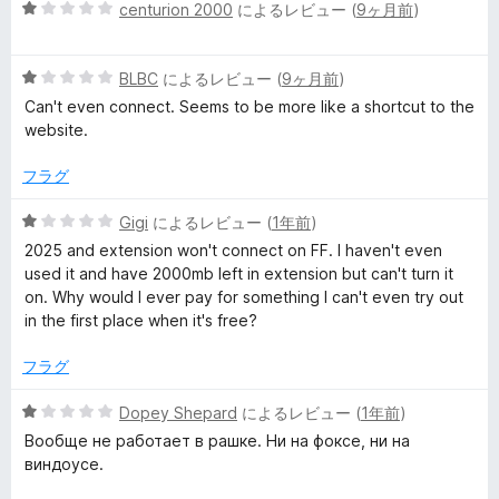
評
5
centurion 2000
によるレビュー (
9ヶ月前
)
価
段
階
5
中
BLBC
によるレビュー (
9ヶ月前
)
段
1
Can't even connect. Seems to be more like a shortcut to the
階
の
website.
中
評
1
価
フラグ
の
評
5
Gigi
によるレビュー (
1年前
)
価
段
2025 and extension won't connect on FF. I haven't even
階
used it and have 2000mb left in extension but can't turn it
中
on. Why would I ever pay for something I can't even try out
1
in the first place when it's free?
の
評
フラグ
価
5
Dopey Shepard
によるレビュー (
1年前
)
段
Вообще не работает в рашке. Ни на фоксе, ни на
階
виндоусе.
中