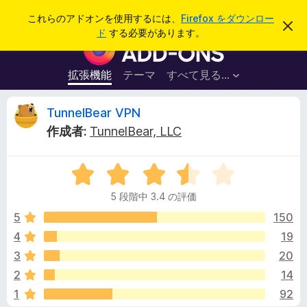
検
ログイン
これらのアドオンを使用するには、
Firefox をダウンロー
こ
索
ド
する必要があります。
の
F
お
i
知
ら
r
拡張機能
テーマ
すべて見る...
せ
e
を
閉
f
T
TunnelBear VPN
じ
o
る
作成者:
TunnelBear, LLC
x
u
ブ
5
ラ
n
段
ウ
5 段階中 3.4 の評価
階
ザ
n
中
5
150
ー
3
4
19
ア
e
.
ド
3
20
4
オ
の
l
2
14
評
ン
1
92
価