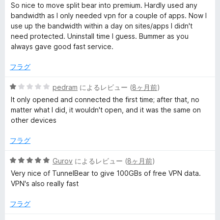
段
5
So nice to move split bear into premium. Hardly used any
階
の
bandwidth as I only needed vpn for a couple of apps. Now I
中
評
use up the bandwidth within a day on sites/apps I didn't
1
価
need protected. Uninstall time I guess. Bummer as you
の
always gave good fast service.
評
価
フラグ
5
pedram
によるレビュー (
8ヶ月前
)
段
It only opened and connected the first time; after that, no
階
matter what I did, it wouldn't open, and it was the same on
中
other devices
1
の
フラグ
評
価
5
Gurov
によるレビュー (
8ヶ月前
)
段
Very nice of TunnelBear to give 100GBs of free VPN data.
階
VPN's also really fast
中
5
フラグ
の