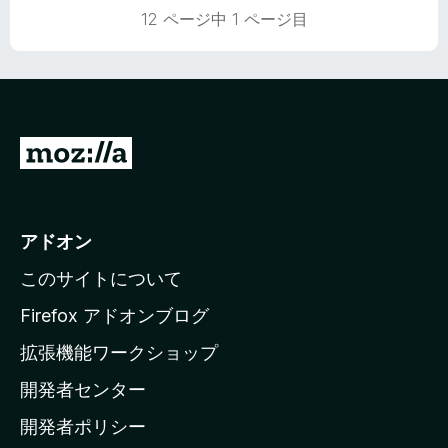
12 ページ中 1 ページ目
M
o
z
i
アドオン
l
このサイトについて
l
a
Firefox アドオンブログ
の
拡張機能ワークショップ
ホ
開発者センター
ー
ム
開発者ポリシー
ペ