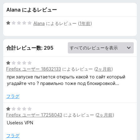
B
Alana によるレビュー
e
5
Alana
によるレビュー (
1年前
)
a
段
階
中
r
合計レビュー数: 295
1
の
V
評
5
価
Firefox ユーザー 18632133
によるレビュー (
2ヶ月前
)
段
P
階
при запуске пытается открыть какой то сайт который
中
угадайте что ? правильно тоже под блокировкой...
1
N
の
フラグ
評
の
価
5
Firefox ユーザー 17258043
によるレビュー (
2ヶ月前
)
段
レ
階
Useless VPN
中
ビ
1
フラグ