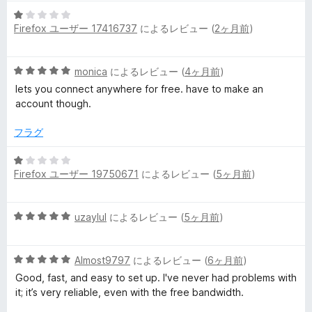
の
評
5
Firefox ユーザー 17416737
によるレビュー (
2ヶ月前
)
価
段
階
中
5
monica
によるレビュー (
4ヶ月前
)
1
段
の
lets you connect anywhere for free. have to make an
階
評
account though.
中
価
5
フラグ
の
評
5
価
Firefox ユーザー 19750671
によるレビュー (
5ヶ月前
)
段
階
中
5
uzaylul
によるレビュー (
5ヶ月前
)
1
段
の
階
評
5
中
Almost9797
によるレビュー (
6ヶ月前
)
価
段
5
Good, fast, and easy to set up. I've never had problems with
階
の
it; it’s very reliable, even with the free bandwidth.
中
評