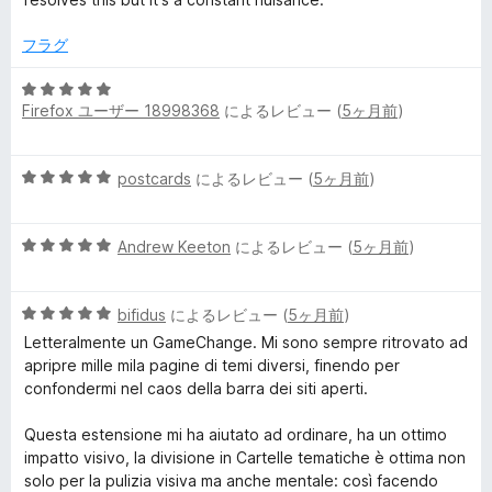
の
評
フラグ
価
5
Firefox ユーザー 18998368
によるレビュー (
5ヶ月前
)
段
階
中
5
postcards
によるレビュー (
5ヶ月前
)
5
段
の
階
評
5
中
Andrew Keeton
によるレビュー (
5ヶ月前
)
価
段
5
階
の
5
中
bifidus
によるレビュー (
5ヶ月前
)
評
段
5
価
Letteralmente un GameChange. Mi sono sempre ritrovato ad
階
の
apripre mille mila pagine di temi diversi, finendo per
中
評
confondermi nel caos della barra dei siti aperti.
5
価
の
Questa estensione mi ha aiutato ad ordinare, ha un ottimo
評
impatto visivo, la divisione in Cartelle tematiche è ottima non
価
solo per la pulizia visiva ma anche mentale: così facendo