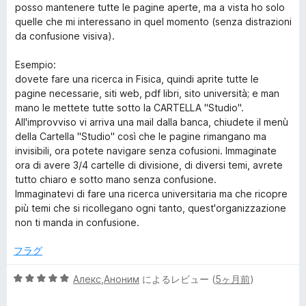
posso mantenere tutte le pagine aperte, ma a vista ho solo
quelle che mi interessano in quel momento (senza distrazioni
da confusione visiva).
Esempio:
dovete fare una ricerca in Fisica, quindi aprite tutte le
pagine necessarie, siti web, pdf libri, sito università; e man
mano le mettete tutte sotto la CARTELLA "Studio".
All'improvviso vi arriva una mail dalla banca, chiudete il menù
della Cartella "Studio" così che le pagine rimangano ma
invisibili, ora potete navigare senza cofusioni. Immaginate
ora di avere 3/4 cartelle di divisione, di diversi temi, avrete
tutto chiaro e sotto mano senza confusione.
Immaginatevi di fare una ricerca universitaria ma che ricopre
più temi che si ricollegano ogni tanto, quest'organizzazione
non ti manda in confusione.
フラグ
5
Алекс,Аноним
によるレビュー (
5ヶ月前
)
段