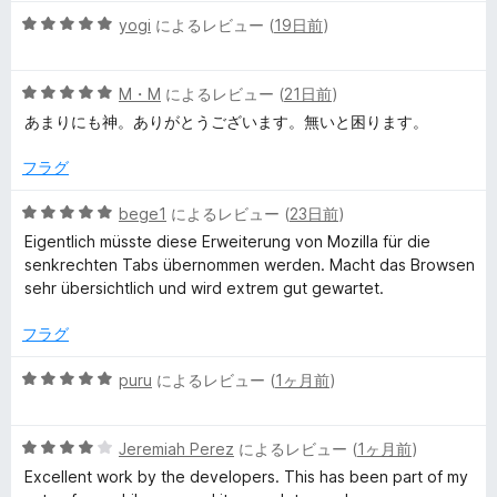
階
5
中
yogi
によるレビュー (
19日前
)
型
段
4
階
の
タ
5
中
M・M
によるレビュー (
21日前
)
評
段
5
価
あまりにも神。ありがとうございます。無いと困ります。
階
ブ
の
中
評
フラグ
5
価
の
の
5
bege1
によるレビュー (
23日前
)
評
段
Eigentlich müsste diese Erweiterung von Mozilla für die
レ
価
階
senkrechten Tabs übernommen werden. Macht das Browsen
中
sehr übersichtlich und wird extrem gut gewartet.
ビ
5
の
フラグ
評
ュ
価
5
puru
によるレビュー (
1ヶ月前
)
段
ー
階
5
中
Jeremiah Perez
によるレビュー (
1ヶ月前
)
段
5
Excellent work by the developers. This has been part of my
階
の