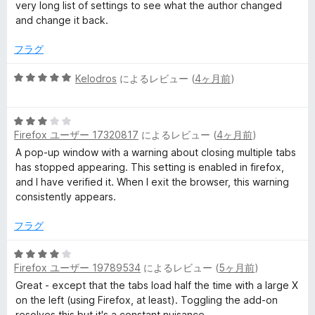
very long list of settings to see what the author changed
and change it back.
フラグ
5
Kelodros
によるレビュー (
4ヶ月前
)
段
階
5
中
Firefox ユーザー 17320817
によるレビュー (
4ヶ月前
)
段
5
階
の
A pop-up window with a warning about closing multiple tabs
中
評
has stopped appearing. This setting is enabled in firefox,
3
価
and I have verified it. When I exit the browser, this warning
の
consistently appears.
評
価
フラグ
5
Firefox ユーザー 19789534
によるレビュー (
5ヶ月前
)
段
階
Great - except that the tabs load half the time with a large X
中
on the left (using Firefox, at least). Toggling the add-on
4
resolves this but it's a constant nuisance.