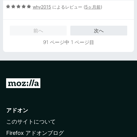
階
5
中
why2015
によるレビュー (
5ヶ月前
)
段
5
階
の
中
評
前へ
次へ
5
価
の
91 ページ中 1 ページ目
評
価
M
o
z
i
アドオン
l
このサイトについて
l
a
Firefox アドオンブログ