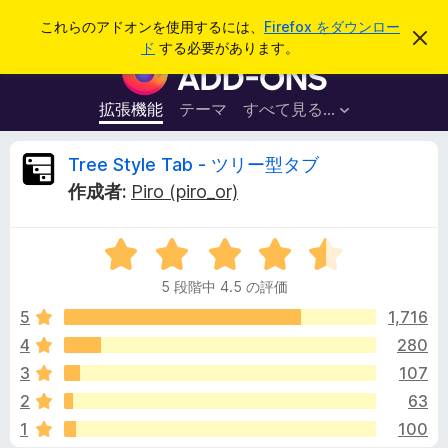
検
ログイン
これらのアドオンを使用するには、
Firefox をダウンロー
こ
索
ド
する必要があります。
の
F
お
i
知
ら
r
拡張機能
テーマ
すべて見る...
せ
e
を
閉
f
T
Tree Style Tab - ツリー型タブ
じ
o
る
作成者:
Piro (piro_or)
x
r
ブ
5
ラ
e
段
ウ
5 段階中 4.5 の評価
階
ザ
e
中
5
1,716
ー
4
4
280
ア
S
.
ド
3
107
5
オ
の
t
2
63
評
ン
1
100
価