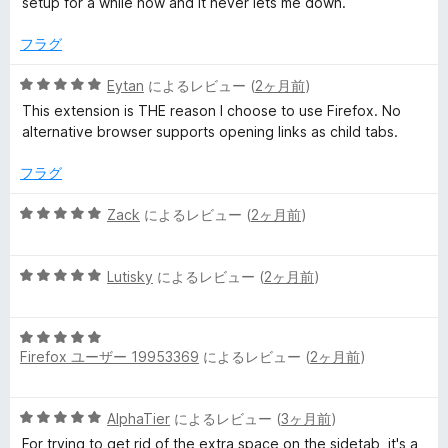
setup for a while now and it never lets me down.
中
評
4
価
フラグ
の
評
5
Eytan
によるレビュー (
2ヶ月前
)
価
段
This extension is THE reason I choose to use Firefox. No
階
alternative browser supports opening links as child tabs.
中
5
フラグ
の
評
5
Zack
によるレビュー (
2ヶ月前
)
価
段
階
5
中
Lutisky
によるレビュー (
2ヶ月前
)
段
5
階
の
5
中
評
Firefox ユーザー 19953369
によるレビュー (
2ヶ月前
)
段
5
価
階
の
中
評
5
AlphaTier
によるレビュー (
3ヶ月前
)
5
価
段
の
For trying to get rid of the extra space on the sidetab, it's a