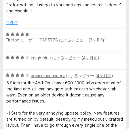
階
評
firefox setting. Just go to your settings and search 'sidebar'
中
価
and disable it.
5
の
フラグ
評
価
5
Firefox ユーザー 19895778
によるレビュー (
3ヶ月前
)
段
階
中
5
knightblue
によるレビュー (
4ヶ月前
)
5
段
の
階
評
5
中
noviceinanunnery
によるレビュー (
4ヶ月前
)
価
段
4
5 Stars for the Add-On. I have 600-1000 tabs open most of
階
の
the time and still can navigate with ease to whichever tab i
中
評
want. Even on an older device it doesn't cause any
4
価
performance issues.
の
評
-1 Stars for the very annoying update policy. New features
価
are turned on by default, destroying my meticulously crafted
layout. Then i have to go through every single one of the