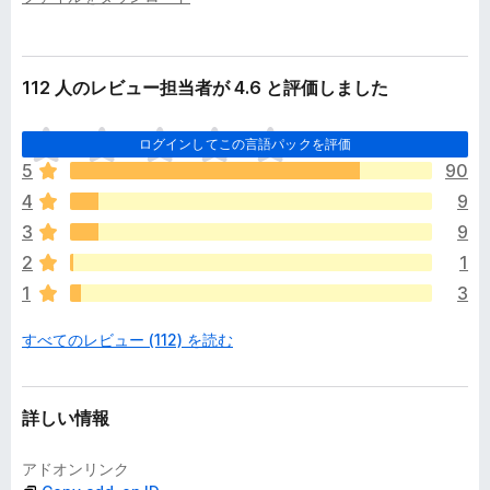
112 人のレビュー担当者が 4.6 と評価しました
ま
ログインしてこの言語パックを評価
だ
5
90
評
4
9
価
さ
3
9
れ
2
1
て
1
3
い
ま
すべてのレビュー (112) を読む
せ
ん
詳しい情報
アドオンリンク