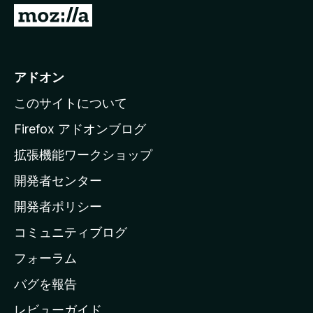
M
o
z
i
アドオン
l
このサイトについて
l
a
Firefox アドオンブログ
の
拡張機能ワークショップ
ホ
開発者センター
ー
ム
開発者ポリシー
ペ
コミュニティブログ
ー
ジ
フォーラム
へ
バグを報告
レビューガイド