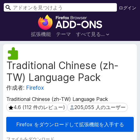
検
ログイン
索
F
i
r
拡張機能
テーマ
すべて見る...
e
f
拡
o
張
Traditional Chinese (zh-
機
x
能
ブ
TW) Language Pack
メ
ラ
タ
ウ
作成者:
Firefox
デ
ザ
ー
Traditional Chinese (zh-TW) Language Pack
ー
タ
4.6 (112 件のレビュー)
205,055 人のユーザー
4.6 (112 件のレビュー)
205,055 人のユーザー
ア
ド
オ
Firefox をダウンロードして拡張機能を入手する
ン
ファイルをダウンロード