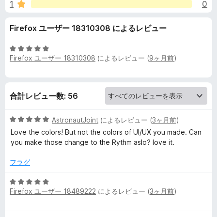
o
1
0
価
n
Firefox ユーザー 18310308 によるレビュー
g
5
Firefox ユーザー 18310308
によるレビュー (
9ヶ月前
)
段
f
階
中
5
o
合計レビュー数: 56
の
評
r
5
価
AstronautJoint
によるレビュー (
3ヶ月前
)
段
Love the colors! But not the colors of UI/UX you made. Can
Y
階
you make those change to the Rythm aslo? love it.
中
5
o
フラグ
の
評
5
u
価
Firefox ユーザー 18489222
によるレビュー (
3ヶ月前
)
段
階
T
中