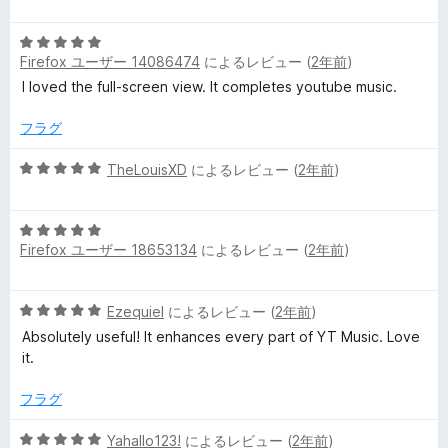
階
の
中
評
ー
5
5
価
Firefox ユーザー 14086474
によるレビュー (
2年前
)
段
の
階
I loved the full-screen view. It completes youtube music.
評
中
価
5
フラグ
の
評
5
TheLouisXD
によるレビュー (
2年前
)
価
段
階
5
中
Firefox ユーザー 18653134
によるレビュー (
2年前
)
段
5
階
の
中
評
5
Ezequiel
によるレビュー (
2年前
)
5
価
段
の
Absolutely useful! It enhances every part of YT Music. Love
階
評
it.
中
価
5
フラグ
の
評
5
Yahallo123!
によるレビュー (
2年前
)