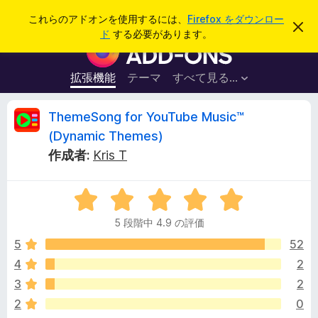
検
ログイン
これらのアドオンを使用するには、
Firefox をダウンロー
こ
索
ド
する必要があります。
の
F
お
i
知
ら
r
拡張機能
テーマ
すべて見る...
せ
e
を
閉
f
T
ThemeSong for YouTube Music™
じ
o
る
(Dynamic Themes)
x
h
作成者:
Kris T
ブ
ラ
e
ウ
5
段
ザ
m
5 段階中 4.9 の評価
階
ー
中
5
52
ア
e
4
ド
4
2
.
オ
S
3
2
9
ン
の
2
0
評