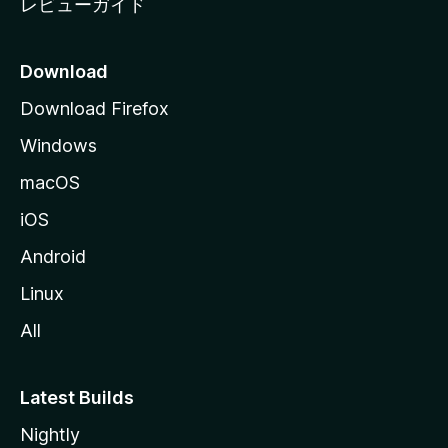
レビューガイド
Download
Download Firefox
Windows
macOS
iOS
Android
Linux
All
Latest Builds
Nightly