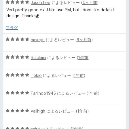
5
Jason Lee
によるレビュー (
4ヶ月前
)
5
段
u
の
Vert pretty good ex. I like use YM, but i dont like default
階
評
design. Thanks🫂
中
価
b
5
フラグ
の
e
評
5
nmiepn
によるレビュー (
6ヶ月前
)
価
段
M
階
5
中
Ruichimi
によるレビュー (
1年前
)
段
5
u
階
の
5
中
Tokio
によるレビュー (
1年前
)
評
s
段
5
価
階
の
i
5
中
Farlindo1945
によるレビュー (
1年前
)
評
段
5
価
階
の
c
5
中
valihigh
によるレビュー (
1年前
)
評
段
5
価
™
階
の
5
中
sciro
によるレビュー (
1年前
)