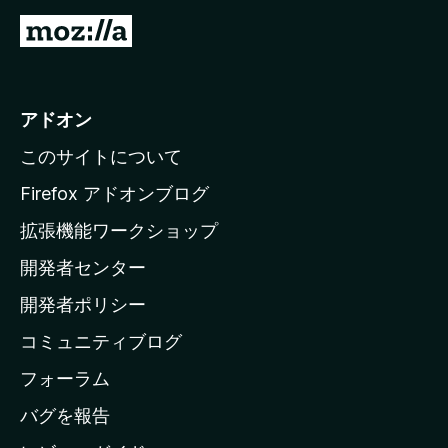
M
o
z
i
アドオン
l
このサイトについて
l
a
Firefox アドオンブログ
の
拡張機能ワークショップ
ホ
開発者センター
ー
ム
開発者ポリシー
ペ
コミュニティブログ
ー
ジ
フォーラム
へ
バグを報告