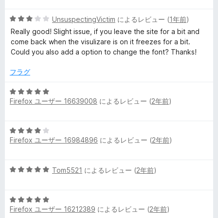
h
階
中
5
UnsuspectingVictim
によるレビュー (
1年前
)
5
e
段
の
Really good! Slight issue, if you leave the site for a bit and
階
評
come back when the visulizare is on it freezes for a bit.
m
中
価
Could you also add a option to change the font? Thanks!
3
e
の
フラグ
評
価
5
s
Firefox ユーザー 16639008
によるレビュー (
2年前
)
段
階
)
中
5
5
の
Firefox ユーザー 16984896
によるレビュー (
2年前
)
段
の
階
評
中
レ
価
5
Tom5521
によるレビュー (
2年前
)
4
段
の
ビ
階
評
5
中
価
Firefox ユーザー 16212389
ュ
によるレビュー (
2年前
)
段
5