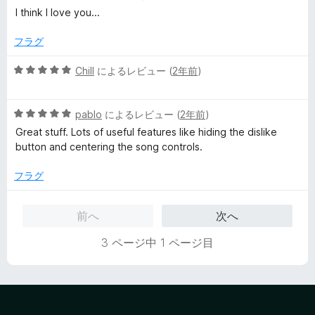
価
段
I think I love you...
階
中
フラグ
5
の
5
Chill
によるレビュー (
2年前
)
評
段
価
階
5
中
pablo
によるレビュー (
2年前
)
段
5
Great stuff. Lots of useful features like hiding the dislike
階
の
button and centering the song controls.
中
評
5
価
フラグ
の
評
前へ
次へ
価
3 ページ中 1 ページ目