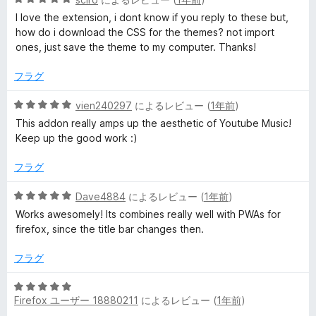
評
(
段
5
価
I love the extension, i dont know if you reply to these but,
階
の
how do i download the CSS for the themes? not import
中
D
評
ones, just save the theme to my computer. Thanks!
5
価
の
フラグ
y
評
価
5
vien240297
によるレビュー (
1年前
)
n
段
This addon really amps up the aesthetic of Youtube Music!
階
Keep up the good work :)
a
中
5
フラグ
の
m
評
5
Dave4884
によるレビュー (
1年前
)
価
段
i
Works awesomely! Its combines really well with PWAs for
階
firefox, since the title bar changes then.
中
c
5
フラグ
の
T
評
5
価
Firefox ユーザー 18880211
によるレビュー (
1年前
)
段