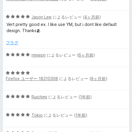
階
u
中
5
Jason Lee
によるレビュー (
4ヶ月前
)
5
段
b
の
Vert pretty good ex. I like use YM, but i dont like default
階
評
design. Thanks🫂
中
価
e
5
フラグ
の
M
評
5
nmiepn
によるレビュー (
6ヶ月前
)
価
段
u
階
5
中
Firefox ユーザー 18310308
によるレビュー (
9ヶ月前
)
段
5
s
階
の
中
評
i
5
Ruichimi
によるレビュー (
1年前
)
5
価
段
の
c
階
評
5
中
Tokio
によるレビュー (
1年前
)
価
段
5
™
階
の