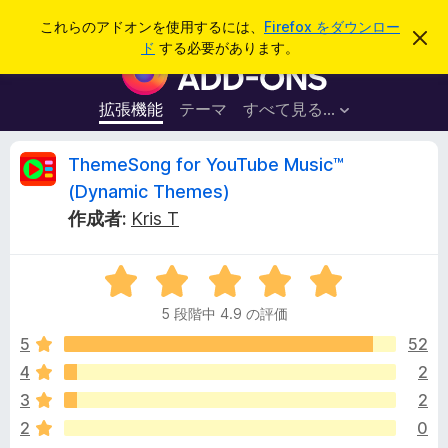
検
ログイン
これらのアドオンを使用するには、
Firefox をダウンロー
こ
索
ド
する必要があります。
の
F
お
i
知
ら
r
拡張機能
テーマ
すべて見る...
せ
e
を
閉
f
T
ThemeSong for YouTube Music™
じ
o
る
(Dynamic Themes)
x
h
作成者:
Kris T
ブ
ラ
e
ウ
5
段
ザ
m
5 段階中 4.9 の評価
階
ー
中
5
52
ア
e
4
ド
4
2
.
オ
S
3
2
9
ン
の
2
0
評