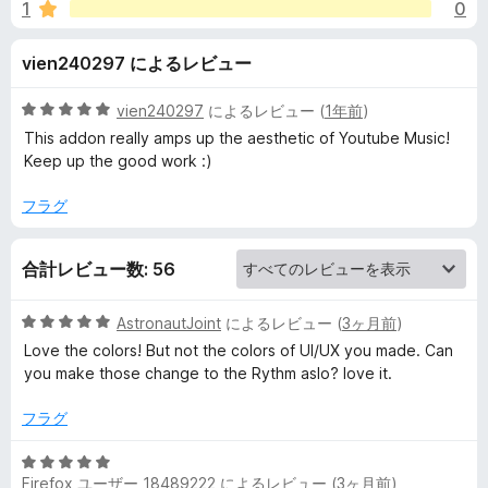
o
1
0
価
n
vien240297 によるレビュー
g
5
vien240297
によるレビュー (
1年前
)
段
This addon really amps up the aesthetic of Youtube Music!
f
階
Keep up the good work :)
中
5
フラグ
o
の
評
r
合計レビュー数: 56
価
Y
5
AstronautJoint
によるレビュー (
3ヶ月前
)
段
Love the colors! But not the colors of UI/UX you made. Can
o
階
you make those change to the Rythm aslo? love it.
中
5
u
フラグ
の
評
5
T
価
Firefox ユーザー 18489222
によるレビュー (
3ヶ月前
)
段