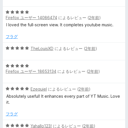
階
の
中
評
ー
5
5
価
Firefox ユーザー 14086474
によるレビュー (
2年前
)
段
の
階
I loved the full-screen view. It completes youtube music.
評
中
価
5
フラグ
の
評
5
TheLouisXD
によるレビュー (
2年前
)
価
段
階
5
中
Firefox ユーザー 18653134
によるレビュー (
2年前
)
段
5
階
の
中
評
5
Ezequiel
によるレビュー (
2年前
)
5
価
段
の
Absolutely useful! It enhances every part of YT Music. Love
階
評
it.
中
価
5
フラグ
の
評
5
Yahallo123!
によるレビュー (
2年前
)