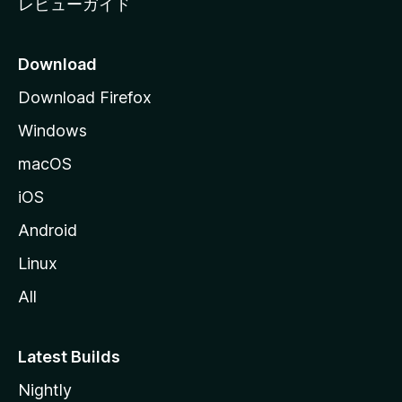
レビューガイド
Download
Download Firefox
Windows
macOS
iOS
Android
Linux
All
Latest Builds
Nightly