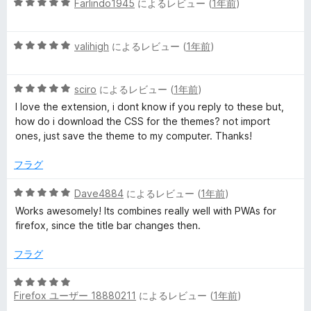
5
中
Farlindo1945
によるレビュー (
1年前
)
評
(
段
5
価
階
の
D
5
中
valihigh
によるレビュー (
1年前
)
評
段
5
価
階
の
y
5
中
sciro
によるレビュー (
1年前
)
評
段
5
価
I love the extension, i dont know if you reply to these but,
n
階
の
how do i download the CSS for the themes? not import
中
評
ones, just save the theme to my computer. Thanks!
a
5
価
の
フラグ
評
m
価
5
Dave4884
によるレビュー (
1年前
)
段
i
Works awesomely! Its combines really well with PWAs for
階
firefox, since the title bar changes then.
中
c
5
フラグ
の
T
評
5
価
Firefox ユーザー 18880211
によるレビュー (
1年前
)
段