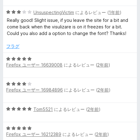
h
階
中
5
UnsuspectingVictim
によるレビュー (
1年前
)
5
e
段
の
Really good! Slight issue, if you leave the site for a bit and
階
評
come back when the visulizare is on it freezes for a bit.
m
中
価
Could you also add a option to change the font? Thanks!
3
e
の
フラグ
評
価
5
s
Firefox ユーザー 16639008
によるレビュー (
2年前
)
段
階
)
中
5
5
の
Firefox ユーザー 16984896
によるレビュー (
2年前
)
段
の
階
評
中
レ
価
5
Tom5521
によるレビュー (
2年前
)
4
段
の
ビ
階
評
5
中
価
Firefox ユーザー 16212389
ュ
によるレビュー (
2年前
)
段
5