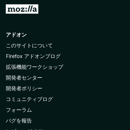
M
o
z
i
アドオン
l
このサイトについて
l
a
Firefox アドオンブログ
の
拡張機能ワークショップ
ホ
開発者センター
ー
ム
開発者ポリシー
ペ
コミュニティブログ
ー
ジ
フォーラム
へ
バグを報告