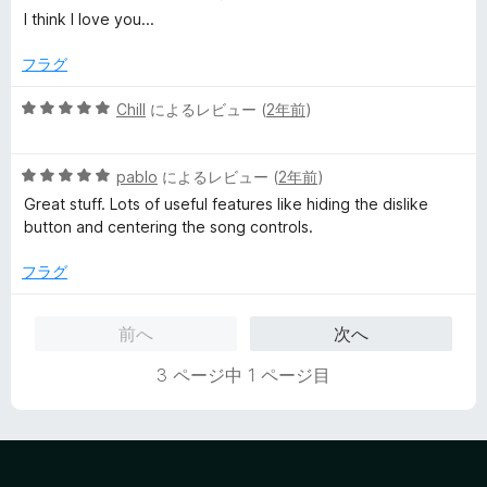
価
段
I think I love you...
階
中
フラグ
5
の
5
Chill
によるレビュー (
2年前
)
評
段
価
階
5
中
pablo
によるレビュー (
2年前
)
段
5
Great stuff. Lots of useful features like hiding the dislike
階
の
button and centering the song controls.
中
評
5
価
フラグ
の
評
前へ
次へ
価
3 ページ中 1 ページ目