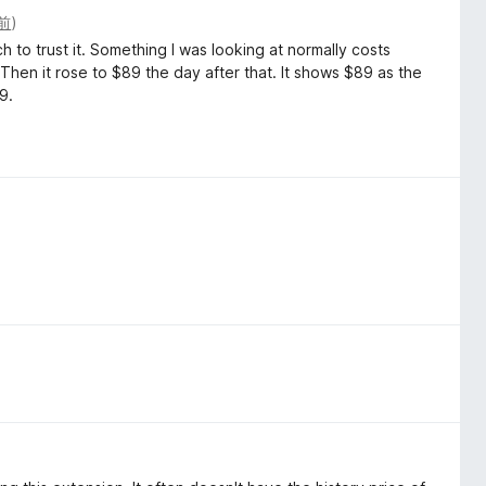
前
)
uch to trust it. Something I was looking at normally costs
 Then it rose to $89 the day after that. It shows $89 as the
9.