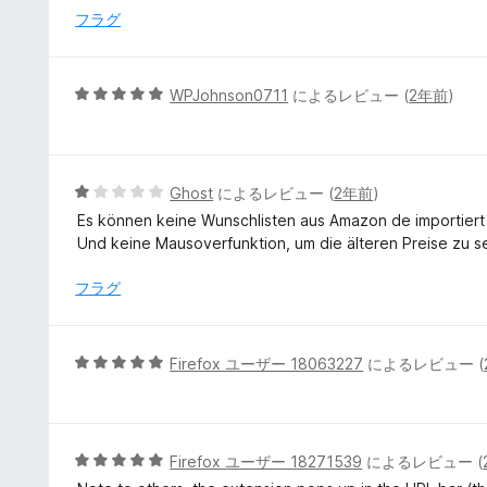
の
フラグ
評
価
5
WPJohnson0711
によるレビュー (
2年前
)
段
階
中
5
5
Ghost
によるレビュー (
2年前
)
の
段
Es können keine Wunschlisten aus Amazon de importier
評
階
Und keine Mausoverfunktion, um die älteren Preise zu s
価
中
1
フラグ
の
評
価
5
Firefox ユーザー 18063227
によるレビュー (
段
階
中
5
5
Firefox ユーザー 18271539
によるレビュー (
の
段