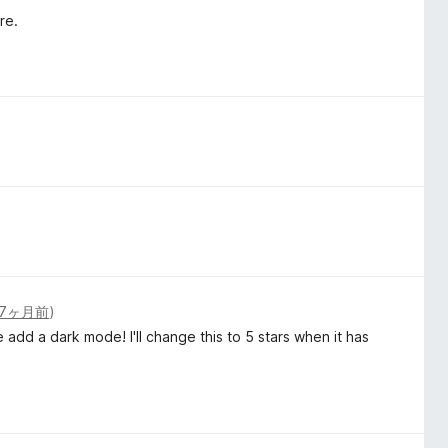
re.
7ヶ月前
)
se add a dark mode! I'll change this to 5 stars when it has