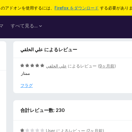
らのアドオンを使用するには、
Firefox をダウンロード
する必要があり
マ
すべて見る...
علي الخلقي によるレビュー
5
علي الخلقي
によるレビュー (
9ヶ月前
)
段
ممتاز
階
中
フラグ
5
の
評
価
合計レビュー数: 230
5
User
によるレビュー (
2ヶ月前
)