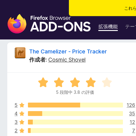
これ
F
i
拡張機能
テー
r
e
f
T
The Camelizer - Price Tracker
o
作成者:
Cosmic Shovel
x
h
ブ
ラ
e
5
ウ
段
ザ
5 段階中 3.8 の評価
C
階
ー
中
ア
5
126
3
a
ド
.
4
35
8
オ
3
12
m
の
ン
2
7
評