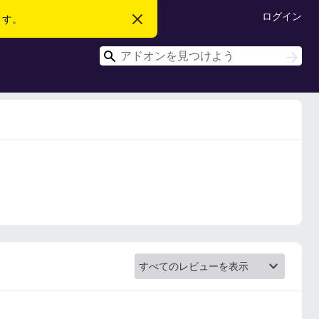
ログイン
ます。
こ
の
お
検
知
検
ら
索
索
せ
を
閉
じ
る