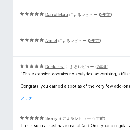
の
評
5
Daniel Martí
によるレビュー (
2年前
)
価
段
階
中
5
5
Anmol
によるレビュー (
2年前
)
の
段
評
階
価
中
5
5
Donkasha
によるレビュー (
2年前
)
の
段
"This extension contains no analytics, advertising, affilia
評
階
価
中
Congrats, you earned a spot as of the very few add-ons 
5
の
フラグ
評
価
5
Seany B
によるレビュー (
2年前
)
段
This is such a must have useful Add-On if your a regular