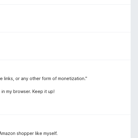
te links, or any other form of monetization."
in my browser. Keep it up!
 Amazon shopper like myself.