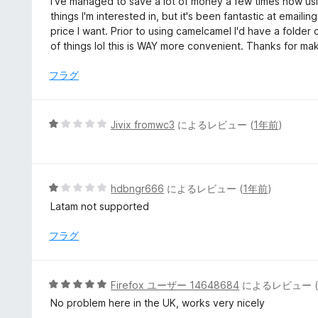
I've managed to save a lot of money a few times now usin
評
階
things I'm interested in, but it's been fantastic at emai
価
中
price I want. Prior to using camelcamel I'd have a folde
5
of things lol this is WAY more convenient. Thanks for mak
の
評
フラグ
価
5
Jivix fromwc3
によるレビュー (
1年前
)
段
階
中
1
5
hdbngr666
によるレビュー (
1年前
)
の
段
Latam not supported
評
階
価
中
フラグ
1
の
評
5
Firefox ユーザー 14648684
によるレビュー 
価
段
No problem here in the UK, works very nicely
階