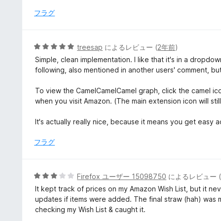
階
中
フラグ
5
の
評
5
treesap
によるレビュー (
2年前
)
価
段
Simple, clean implementation. I like that it's in a dropdo
階
following, also mentioned in another users' comment, but
中
5
To view the CamelCamelCamel graph, click the camel icon
の
when you visit Amazon. (The main extension icon will stil
評
価
It's actually really nice, because it means you get easy 
フラグ
5
Firefox ユーザー 15098750
によるレビュー 
段
It kept track of prices on my Amazon Wish List, but it neve
階
updates if items were added. The final straw (hah) was m
中
checking my Wish List & caught it.
3