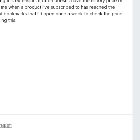
g this extension. It often doesn't have the history price of
ling me when a product I've subscribed to has reached the
r of bookmarks that I'd open once a week to check the price
ing this!
(
1年前
)