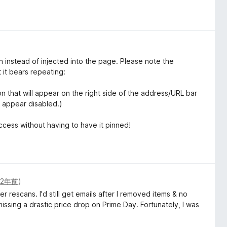
wn instead of injected into the page. Please note the
 it bears repeating:
 that will appear on the right side of the address/URL bar
l appear disabled.)
access without having to have it pinned!
(
2年前
)
r rescans. I'd still get emails after I removed items & no
issing a drastic price drop on Prime Day. Fortunately, I was