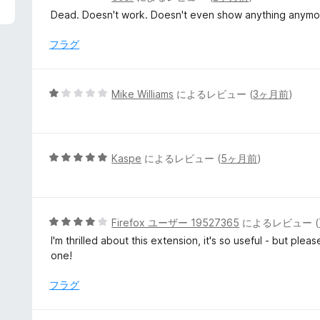
段
Dead. Doesn't work. Doesn't even show anything anymo
階
中
フラグ
1
の
評
5
Mike Williams
によるレビュー (
3ヶ月前
)
価
段
階
中
1
5
Kaspe
によるレビュー (
5ヶ月前
)
の
段
評
階
価
中
5
5
Firefox ユーザー 19527365
によるレビュー (
の
段
I'm thrilled about this extension, it's so useful - but plea
評
階
one!
価
中
4
フラグ
の
評