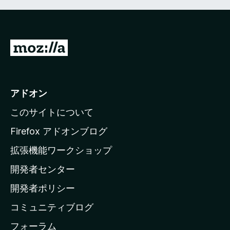
M
o
z
i
アドオン
l
このサイトについて
l
a
Firefox アドオンブログ
の
拡張機能ワークショップ
ホ
開発者センター
ー
ム
開発者ポリシー
ペ
コミュニティブログ
ー
ジ
フォーラム