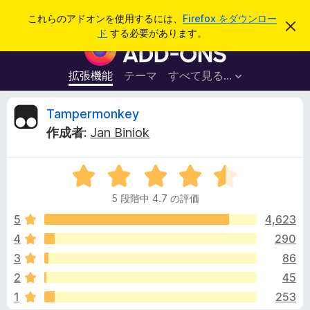
検
ログイン
これらのアドオンを使用するには、
Firefox をダウンロー
こ
索
ド
する必要があります。
の
F
お
i
知
ら
r
拡張機能
テーマ
すべて見る...
せ
e
を
閉
f
T
Tampermonkey
じ
o
る
作成者:
Jan Biniok
x
a
ブ
5
ラ
m
段
ウ
5 段階中 4.7 の評価
階
ザ
p
中
5
4,623
ー
4
4
290
ア
e
.
ド
3
86
7
オ
の
r
2
45
評
ン
1
253
価