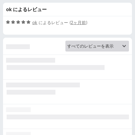
m
ok によるレビュー
o
5
ok
によるレビュー (
2ヶ月前
)
n
段
階
中
k
5
の
e
評
価
y
の
レ
ビ
ュ