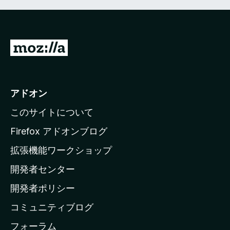
M
o
z
i
アドオン
l
このサイトについて
l
a
Firefox アドオンブログ
の
拡張機能ワークショップ
ホ
開発者センター
ー
ム
開発者ポリシー
ペ
コミュニティブログ
ー
ジ
フォーラム