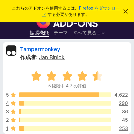
検
ログイン
これらのアドオンを使用するには、
Firefox をダウンロー
こ
索
ド
する必要があります。
の
F
お
i
知
ら
r
拡張機能
テーマ
すべて見る...
せ
e
を
閉
f
T
Tampermonkey
じ
o
る
作成者:
Jan Biniok
x
a
ブ
5
ラ
m
段
ウ
5 段階中 4.7 の評価
階
ザ
p
中
5
4,622
ー
4
4
290
ア
e
.
ド
3
86
7
オ
の
r
2
45
評
ン
1
253
価