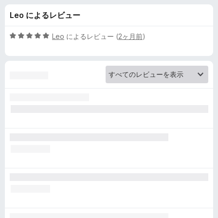
m
Leo によるレビュー
o
5
Leo
によるレビュー (
2ヶ月前
)
n
段
階
中
k
5
の
e
評
価
y
の
レ
ビ
ュ