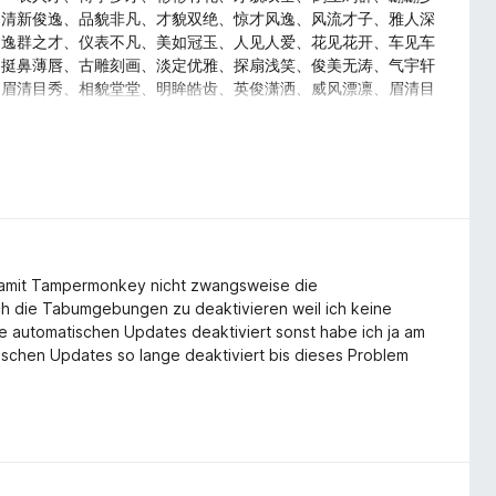
、清新俊逸、品貌非凡、才貌双绝、惊才风逸、风流才子、雅人深
、逸群之才、仪表不凡、美如冠玉、人见人爱、花见花开、车见车
、挺鼻薄唇、古雕刻画、淡定优雅、探扇浅笑、俊美无涛、气宇轩
、眉清目秀、相貌堂堂、明眸皓齿、英俊潇洒、威风漂凛、眉清目
、掷果潘安、浓眉大眼、玉质金相、神采奕奕、英俊潇洒、文质彬
、逸群之才、温文尔雅、淑人君子、品貌非凡、才貌双绝、惊才风
、美梦连连、吉祥如意、万事顺利、荣华富贵、一帆风顺、金玉满
、五谷丰登、喜上眉梢
amit Tampermonkey nicht zwangsweise die
ch die Tabumgebungen zu deaktivieren weil ich keine
 automatischen Updates deaktiviert sonst habe ich ja am
ischen Updates so lange deaktiviert bis dieses Problem