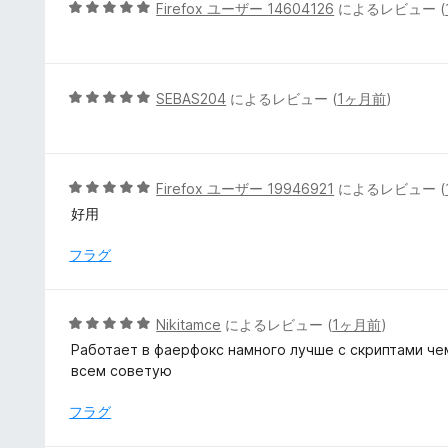
5
5
Firefox ユーザー 14604126
によるレビュー (
の
段
評
階
価
中
5
5
SEBAS204
によるレビュー (
1ヶ月前
)
の
段
評
階
価
中
5
5
Firefox ユーザー 19946921
によるレビュー (
の
段
好用
評
階
価
中
フラグ
5
の
評
5
Nikitamce
によるレビュー (
1ヶ月前
)
価
段
Работает в фаерфокс намного лучше с скриптами чем
階
всем советую
中
5
フラグ
の