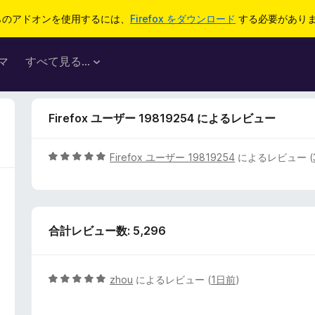
らのアドオンを使用するには、
Firefox をダウンロード
する必要があり
マ
すべて見る...
Firefox ユーザー 19819254 によるレビュー
5
Firefox ユーザー 19819254
によるレビュー (
段
階
中
5
合計レビュー数: 5,296
の
評
価
5
zhou
によるレビュー (
1日前
)
段
階