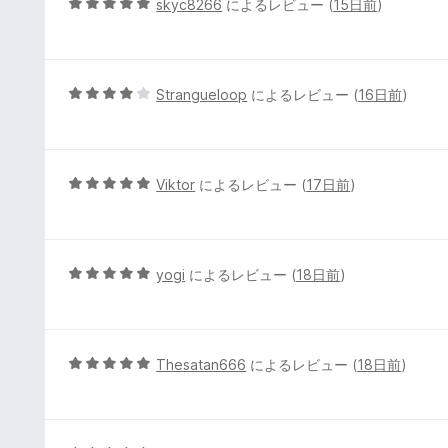
5
skyc8266
によるレビュー (
15日前
)
段
階
中
5
5
Strangueloop
によるレビュー (
16日前
)
の
段
評
階
価
中
4
5
Viktor
によるレビュー (
17日前
)
の
段
評
階
価
中
5
5
yogi
によるレビュー (
18日前
)
の
段
評
階
価
中
5
5
Thesatan666
によるレビュー (
18日前
)
の
段
評
階
価
中
5