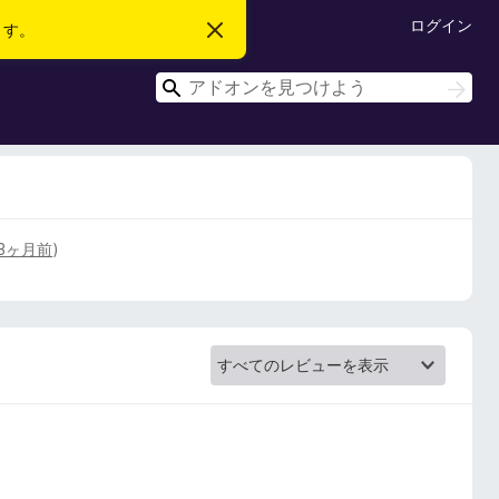
ログイン
ます。
こ
の
お
検
知
検
ら
索
索
せ
を
閉
じ
る
3ヶ月前
)