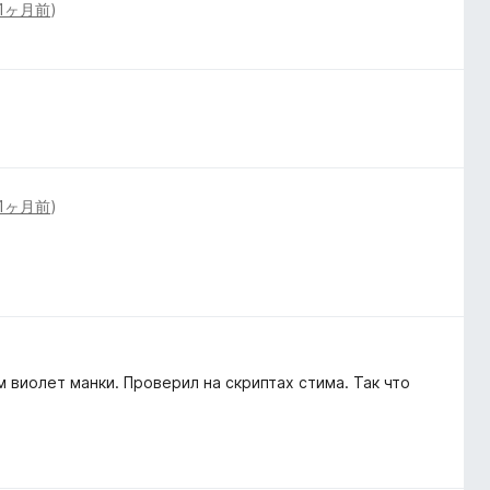
1ヶ月前
)
1ヶ月前
)
 виолет манки. Проверил на скриптах стима. Так что