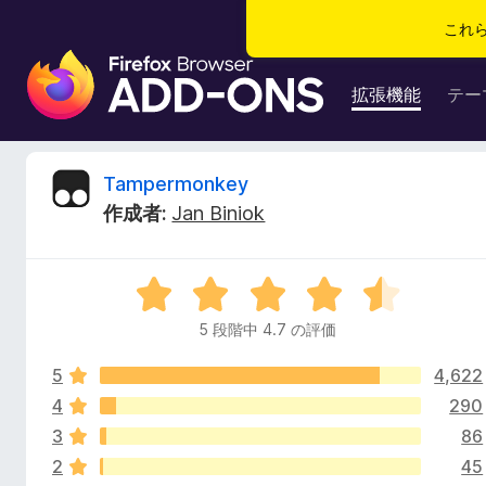
これ
F
i
拡張機能
テー
r
e
f
T
Tampermonkey
o
作成者:
Jan Biniok
x
a
ブ
ラ
m
5
ウ
段
ザ
5 段階中 4.7 の評価
p
階
ー
中
ア
5
4,622
4
e
ド
.
4
290
7
オ
3
86
r
の
ン
2
45
評