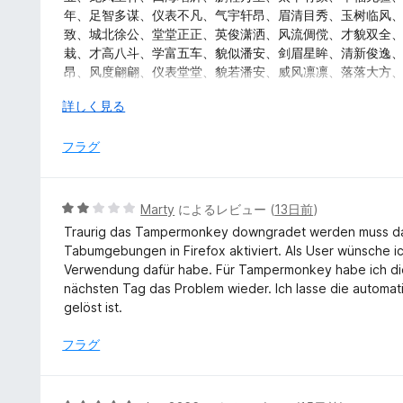
5
年、足智多谋、仪表不凡、气宇轩昂、眉清目秀、玉树临风
の
致、城北徐公、堂堂正正、英俊潇洒、风流倜傥、才貌双全
評
栽、才高八斗、学富五车、貌似潘安、剑眉星眸、清新俊逸
価
昂、风度翩翩、仪表堂堂、貌若潘安、威风凛凛、落落大方
秀、相貌堂堂、风度翩翩、衣冠楚楚、城北徐公、明眸皓齿
広
詳しく見る
彬、衣冠楚楚、风华月貌、玉树临风、面如冠玉、才貌双全
げ
逸、风流才子、雅人深致、万事顺意、幸福美满、官运亨通
て
フラグ
堂、五福临门、龙凤呈祥、龙门精神、百业兴旺、六畜兴旺
5
Marty
によるレビュー (
13日前
)
段
Traurig das Tampermonkey downgradet werden muss d
階
Tabumgebungen in Firefox aktiviert. Als User wünsche i
中
Verwendung dafür habe. Für Tampermonkey habe ich die
2
nächsten Tag das Problem wieder. Ich lasse die automat
の
gelöst ist.
評
価
フラグ