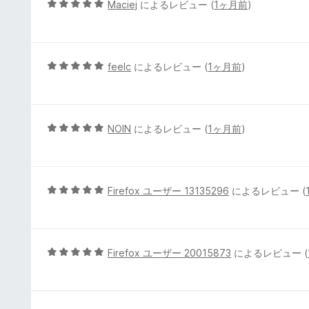
5
Maciej
によるレビュー (
1ヶ月前
)
の
段
評
階
価
中
5
5
feelc
によるレビュー (
1ヶ月前
)
の
段
評
階
価
中
5
5
NOIN
によるレビュー (
1ヶ月前
)
の
段
評
階
価
中
5
5
Firefox ユーザー 13135296
によるレビュー (
の
段
評
階
価
中
5
5
Firefox ユーザー 20015873
によるレビュー (
の
段
評
階
価
中