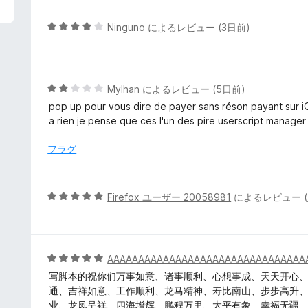
中
5
5
Ninguno
によるレビュー (
3日前
)
の
段
評
階
価
中
4
5
Mylhan
によるレビュー (
5日前
)
の
段
pop up pour vous dire de payer sans réson payant sur 
評
階
a rien je pense que ces l'un des pire userscript manager
価
中
2
フラグ
の
評
価
5
Firefox ユーザー 20058981
によるレビュー (
段
階
中
5
5
AAAAAAAAAAAAAAAAAAAAAAAAAAAAAAAA
の
段
写脚本的祝你们万事如意、诸事顺利、心想事成、天天开心
評
階
通、吉祥如意、工作顺利、龙马精神、寿比南山、步步高升
価
中
业、龙凤呈祥、四海增辉、鹏程万里、太平有象、幸福无疆