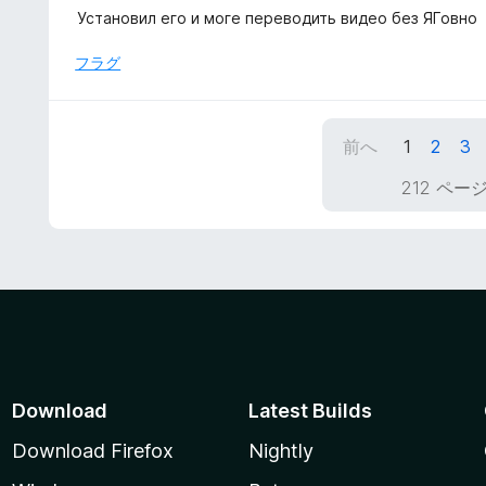
の
段
Установил его и моге переводить видео без ЯГовно
評
階
価
中
フラグ
5
の
評
前へ
1
2
3
価
212 ペー
Download
Latest Builds
Download Firefox
Nightly