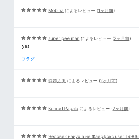
評
価
5
Mobina
によるレビュー (
1ヶ月前
)
段
階
中
5
5
super pee man
によるレビュー (
2ヶ月前
)
の
段
yes
評
階
価
中
フラグ
5
の
評
5
靜瑟之風
によるレビュー (
2ヶ月前
)
価
段
階
中
5
5
Konrad Papala
によるレビュー (
2ヶ月前
)
の
段
評
階
価
中
5
5
Человек найух а не Фаерфокс user 1996