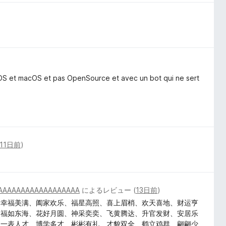
iOS et macOS et pas OpenSource et avec un bot qui ne sert
11日前
)
AAAAAAAAAAAAAAAAAA
によるレビュー (
13日前
)
、幸福美满、阖家欢乐、福星高照、喜上眉梢、欢天喜地、财运亨
、福如东海、花好月圆、神采奕奕、飞黄腾达、升官发财、安居乐
、一表人才、博学多才、彬彬有礼、才貌双全、鹤立鸡群、翩翩少