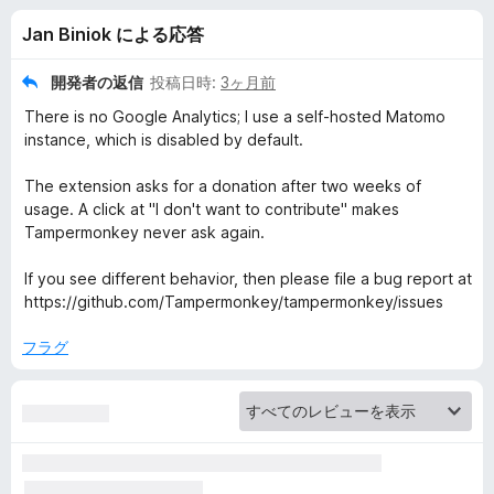
m
Jan Biniok による応答
o
開発者の返信
投稿日時:
3ヶ月前
n
There is no Google Analytics; I use a self‑hosted Matomo
instance, which is disabled by default.
k
The extension asks for a donation after two weeks of
usage. A click at "I don't want to contribute" makes
e
Tampermonkey never ask again.
y
If you see different behavior, then please file a bug report at
https://github.com/Tampermonkey/tampermonkey/issues
の
フラグ
レ
ビ
ュ