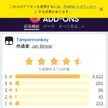
検
ログイン
これらのアドオンを使用するには、
Firefox をダウンロー
こ
索
ド
する必要があります。
の
F
お
i
知
ら
r
拡張機能
テーマ
すべて見る...
せ
e
を
閉
f
T
Tampermonkey
じ
o
る
作成者:
Jan Biniok
x
a
ブ
5
ラ
m
段
ウ
5 段階中 4.7 の評価
階
ザ
p
中
5
4,622
ー
4
4
290
ア
e
.
ド
3
86
7
オ
の
r
2
45
評
ン
1
253
価