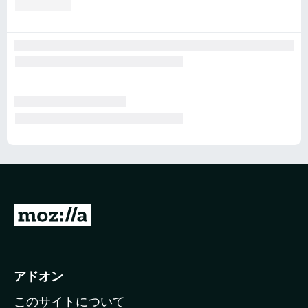
M
o
z
i
アドオン
l
このサイトについて
l