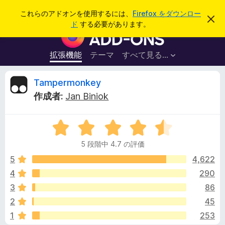
検
ログイン
これらのアドオンを使用するには、
Firefox をダウンロー
こ
索
ド
する必要があります。
の
F
お
i
知
ら
r
拡張機能
テーマ
すべて見る...
せ
e
を
閉
f
T
Tampermonkey
じ
o
る
作成者:
Jan Biniok
x
a
ブ
5
ラ
m
段
ウ
5 段階中 4.7 の評価
階
ザ
p
中
5
4,622
ー
4
4
290
ア
e
.
ド
3
86
7
オ
の
r
2
45
評
ン
1
253
価