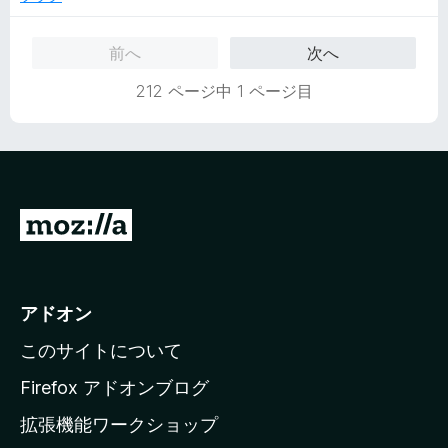
の
評
前へ
次へ
価
212 ページ中 1 ページ目
M
o
z
i
アドオン
l
このサイトについて
l
a
Firefox アドオンブログ
の
拡張機能ワークショップ
ホ