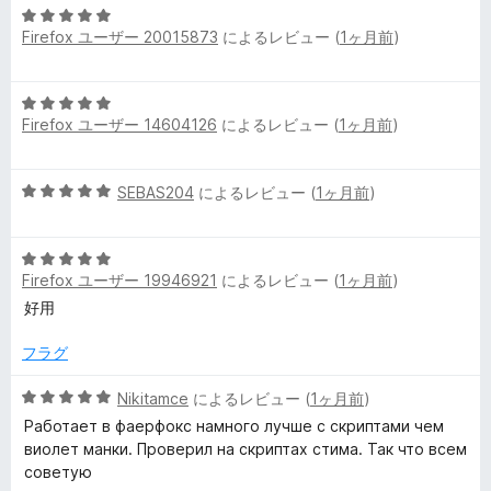
5
5
価
Firefox ユーザー 20015873
によるレビュー (
1ヶ月前
)
段
の
階
評
中
価
5
5
Firefox ユーザー 14604126
によるレビュー (
1ヶ月前
)
段
の
階
評
中
価
5
SEBAS204
によるレビュー (
1ヶ月前
)
5
段
の
階
評
5
中
価
Firefox ユーザー 19946921
によるレビュー (
1ヶ月前
)
段
5
階
の
好用
中
評
5
価
フラグ
の
評
5
Nikitamce
によるレビュー (
1ヶ月前
)
価
段
Работает в фаерфокс намного лучше с скриптами чем
階
виолет манки. Проверил на скриптах стима. Так что всем
中
советую
5