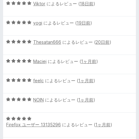
5
中
Viktor
によるレビュー (
18日前
)
評
段
4
価
階
の
5
中
yogi
によるレビュー (
19日前
)
評
段
5
価
階
の
5
中
Thesatan666
によるレビュー (
20日前
)
評
段
5
価
階
の
5
中
Maciej
によるレビュー (
1ヶ月前
)
評
段
5
価
階
の
5
中
feelc
によるレビュー (
1ヶ月前
)
評
段
5
価
階
の
5
中
NOIN
によるレビュー (
1ヶ月前
)
評
段
5
価
階
の
5
中
評
Firefox ユーザー 13135296
によるレビュー (
1ヶ月前
)
段
5
価
階
の
中
評