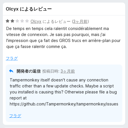
m
Olcyx によるレビュー
o
5
Olcyx
によるレビュー (
3ヶ月前
)
n
段
De temps en temps cela ralentit considérablement ma
階
vitesse de connexion. Je sais pas pourquoi, mais j'ai
中
l'impression que ça fait des GROS trucs en arrière-plan pour
k
2
que ça fasse ralentir comme ça.
の
e
評
フラグ
価
y
開発者の返信
投稿日時:
3ヶ月前
Tampermonkey itself doesn't cause any connection
の
traffic other than a few update checks. Maybe a script
you installed is causing this? Otherwise please file a bug
レ
report at
https://github.com/Tampermonkey/tampermonkey/issues
ビ
フラグ
ュ