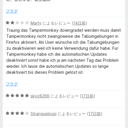
フラグ
5
Marty
によるレビュー (
14日前
)
段
Traurig das Tampermonkey downgradet werden muss damit
階
Tampermonkey nicht zwangsweise die Tabumgebungen in
中
Firefox aktiviert. Als User wünsche ich die Tabumgebungen
2
zu deaktivieren weil ich keine Verwendung dafür habe. Für
の
Tampermonkey habe ich die automatischen Updates
評
deaktiviert sonst habe ich ja am nächsten Tag das Problem
価
wieder. Ich lasse die automatischen Updates so lange
deaktiviert bis dieses Problem gelöst ist.
フラグ
5
skyc8266
によるレビュー (
17日前
)
段
階
5
中
Strangueloop
によるレビュー (
17日前
)
段
5
階
の