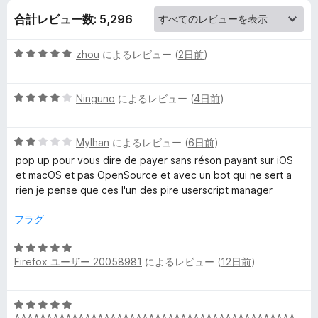
合計レビュー数: 5,296
ー
5
zhou
によるレビュー (
2日前
)
段
階
5
中
Ninguno
によるレビュー (
4日前
)
段
5
階
の
5
中
Mylhan
によるレビュー (
6日前
)
評
段
4
価
pop up pour vous dire de payer sans réson payant sur iOS
階
の
et macOS et pas OpenSource et avec un bot qui ne sert a
中
評
rien je pense que ces l'un des pire userscript manager
2
価
の
フラグ
評
価
5
Firefox ユーザー 20058981
によるレビュー (
12日前
)
段
階
中
5
5