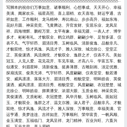
AAAAAAAAAAAAAAAAAAAAAAAAAAAAAAAAAAAAAAAAAAAAAAAAAA
段
の
階
写脚本的祝你们万事如意、诸事顺利、心想事成、天天开心、幸福
評
中
美满、阖家欢乐、福星高照、喜上眉梢、欢天喜地、财运亨通、吉
価
5
祥如意、工作顺利、龙马精神、寿比南山、步步高升、福如东海、
の
花好月圆、神采奕奕、飞黄腾达、升官发财、安居乐业、龙凤呈
評
祥、四海增辉、鹏程万里、太平有象、幸福无疆、一表人才、博学
価
多才、彬彬有礼、才貌双全、鹤立鸡群、翩翩少年、足智多谋、仪
表不凡、气宇轩昂、眉清目秀、玉树临风、清新俊逸、品貌非凡、
才貌双绝、惊才风逸、风流才子、雅人深致、城北徐公、堂堂正
正、英俊潇洒、风流倜傥、才貌双全、逸群之才、仪表不凡、美如
冠玉、人见人爱、花见花开、车见车栽、才高八斗、学富五车、貌
似潘安、剑眉星眸、清新俊逸、挺鼻薄唇、古雕刻画、淡定优雅、
探扇浅笑、俊美无涛、气宇轩昂、风度翩翩、仪表堂堂、貌若潘
安、威风凛凛、落落大方、眉清目秀、相貌堂堂、明眸皓齿、英俊
潇洒、威风漂凛、眉清目秀、相貌堂堂、风度翩翩、衣冠楚楚、城
北徐公、明眸皓齿、掷果潘安、浓眉大眼、玉质金相、神采奕奕、
英俊潇洒、文质彬彬、衣冠楚楚、风华月貌、玉树临风、面如冠
玉、才貌双全、逸群之才、温文尔雅、淑人君子、品貌非凡、才貌
双绝、惊才风逸、风流才子、雅人深致、万事顺意、幸福美满、官
运亨通、美梦连连、吉祥如意、万事顺利、荣华富贵、一帆风顺、
金玉满堂、五福临门、龙凤呈祥、龙门精神、百业兴旺、六畜兴
旺、五谷丰登、喜上眉梢