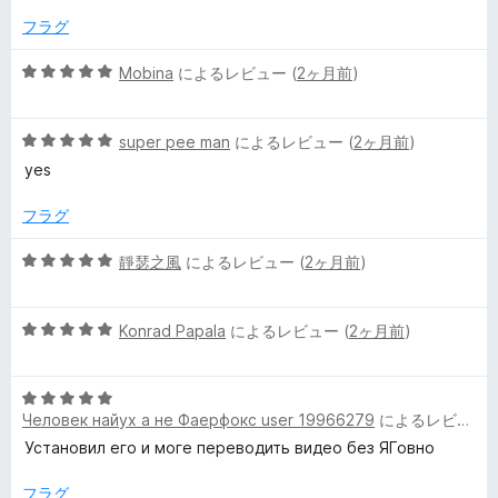
の
フラグ
評
価
5
Mobina
によるレビュー (
2ヶ月前
)
段
階
5
中
super pee man
によるレビュー (
2ヶ月前
)
段
5
yes
階
の
中
評
フラグ
5
価
の
5
靜瑟之風
によるレビュー (
2ヶ月前
)
評
段
価
階
5
中
Konrad Papala
によるレビュー (
2ヶ月前
)
段
5
階
の
5
中
評
Человек найух а не Фаерфокс user 19966279
によるレビュー (
段
5
価
階
の
Установил его и моге переводить видео без ЯГовно
中
評
5
価
フラグ