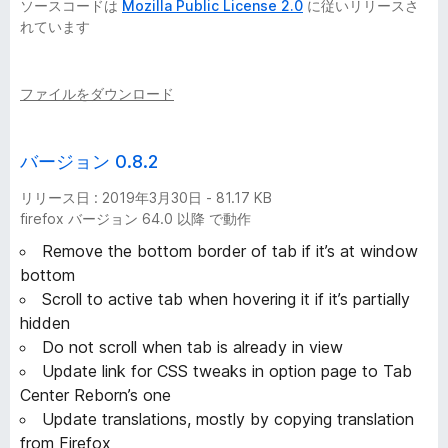
ソースコードは
Mozilla Public License 2.0
に従いリリースさ
れています
ファイルをダウンロード
バージョン 0.8.2
リリース日 : 2019年3月30日 - 81.17 KB
firefox バージョン 64.0 以降 で動作
Remove the bottom border of tab if it’s at window
bottom
Scroll to active tab when hovering it if it’s partially
hidden
Do not scroll when tab is already in view
Update link for CSS tweaks in option page to Tab
Center Reborn’s one
Update translations, mostly by copying translation
from Firefox