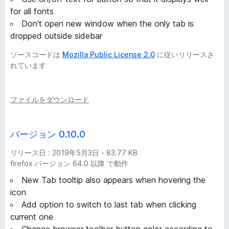
for all fonts
Don’t open new window when the only tab is
dropped outside sidebar
ソースコードは
Mozilla Public License 2.0
に従いリリースさ
れています
ファイルをダウンロード
バージョン 0.10.0
リリース日 : 2019年5月3日 - 83.77 KB
firefox バージョン 64.0 以降 で動作
New Tab tooltip also appears when hovering the
icon
Add option to switch to last tab when clicking
current one
Change browser toolbar button color according to