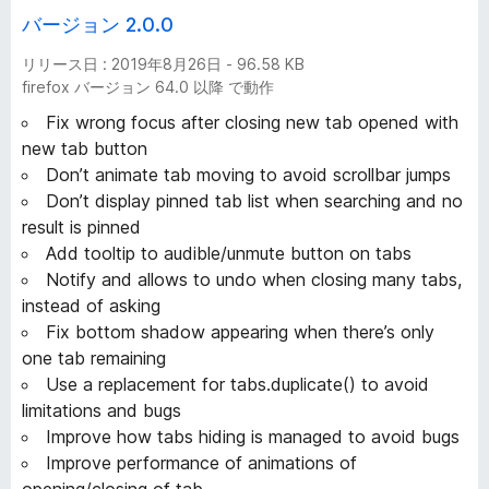
バージョン 2.0.0
リリース日 : 2019年8月26日 - 96.58 KB
firefox バージョン 64.0 以降 で動作
Fix wrong focus after closing new tab opened with
new tab button
Don’t animate tab moving to avoid scrollbar jumps
Don’t display pinned tab list when searching and no
result is pinned
Add tooltip to audible/unmute button on tabs
Notify and allows to undo when closing many tabs,
instead of asking
Fix bottom shadow appearing when there’s only
one tab remaining
Use a replacement for tabs.duplicate() to avoid
limitations and bugs
Improve how tabs hiding is managed to avoid bugs
Improve performance of animations of
opening/closing of tab