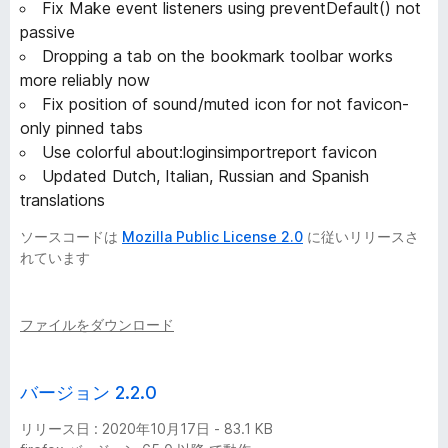
Fix Make event listeners using preventDefault() not
passive
Dropping a tab on the bookmark toolbar works
more reliably now
Fix position of sound/muted icon for not favicon-
only pinned tabs
Use colorful about:loginsimportreport favicon
Updated Dutch, Italian, Russian and Spanish
translations
ソースコードは
Mozilla Public License 2.0
に従いリリースさ
れています
ファイルをダウンロード
バージョン 2.2.0
リリース日 : 2020年10月17日 - 83.1 KB