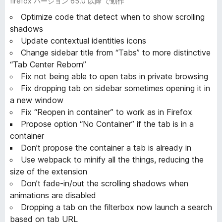
firefox バージョン 65.0 以降 で動作
Optimize code that detect when to show scrolling
shadows
Update contextual identities icons
Change sidebar title from “Tabs” to more distinctive
“Tab Center Reborn”
Fix not being able to open tabs in private browsing
Fix dropping tab on sidebar sometimes opening it in
a new window
Fix “Reopen in container” to work as in Firefox
Propose option “No Container” if the tab is in a
container
Don’t propose the container a tab is already in
Use webpack to minify all the things, reducing the
size of the extension
Don’t fade-in/out the scrolling shadows when
animations are disabled
Dropping a tab on the filterbox now launch a search
based on tab URL