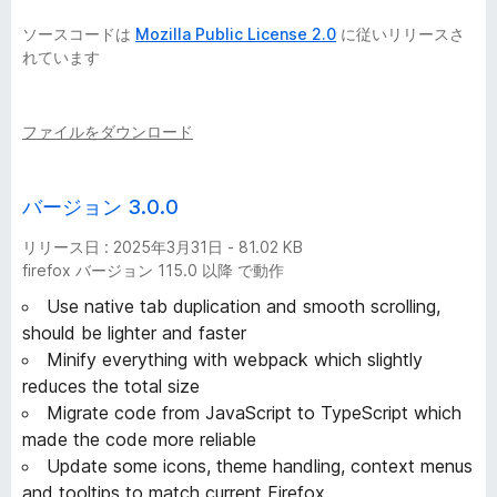
1
ソースコードは
Mozilla Public License 2.0
に従いリリースさ
れています
9
バ
ファイルをダウンロード
ー
バージョン 3.0.0
ジ
リリース日 : 2025年3月31日 - 81.02 KB
firefox バージョン 115.0 以降 で動作
ョ
Use native tab duplication and smooth scrolling,
should be lighter and faster
ン
Minify everything with webpack which slightly
reduces the total size
Migrate code from JavaScript to TypeScript which
made the code more reliable
Update some icons, theme handling, context menus
and tooltips to match current Firefox