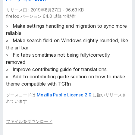
リリース日 : 2019年8月27日 - 96.63 KB
firefox バージョン 64.0 以降 で動作
Make settings handling and migration to sync more
reliable
Make search field on Windows slightly rounded, like
the url bar
Fix tabs sometimes not being fully/correctly
removed
Improve contributing guide for translations
Add to contributing guide section on how to make
theme compatible with TCRn
ソースコードは
Mozilla Public License 2.0
に従いリリースさ
れています
ファイルをダウンロード