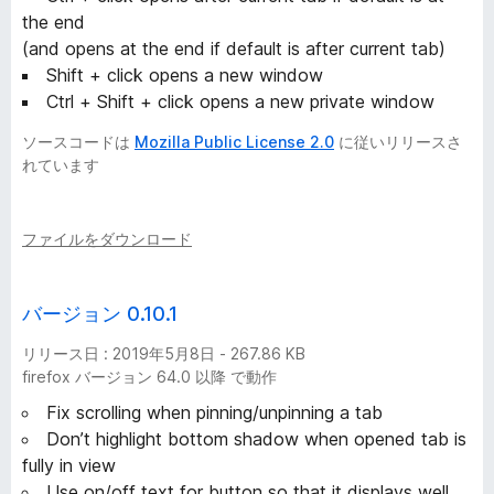
the end
(and opens at the end if default is after current tab)
Shift + click opens a new window
Ctrl + Shift + click opens a new private window
ソースコードは
Mozilla Public License 2.0
に従いリリースさ
れています
ファイルをダウンロード
バージョン 0.10.1
リリース日 : 2019年5月8日 - 267.86 KB
firefox バージョン 64.0 以降 で動作
Fix scrolling when pinning/unpinning a tab
Don’t highlight bottom shadow when opened tab is
fully in view
Use on/off text for button so that it displays well