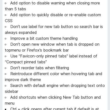
Add option to disable warning when closing more
than 5 tabs
Add option to quickly disable or re-enable custom
CSS
Don’t use label for new tab button so search bar is
always expanded
Improve a bit custom theme handling
Don’t open new window when tab is dropped on
topmenu or Firefox’s bookmark bar
Use “Favicon-only pinned tabs” label instead of
“Compact pinned tabs”
Don’t reorder tabs when filtering
Reintroduce different color when hovering tab and
improve dark theme
Search with default engine when dropping text onto
sidebar
Add shortcuts when clicking New Tab button and
menu
Ctrl + click opens after current tab if default is at