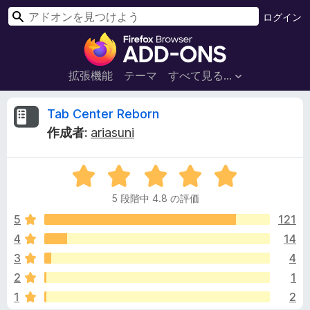
検
ログイン
索
F
i
r
拡張機能
テーマ
すべて見る...
e
f
T
Tab Center Reborn
o
作成者:
ariasuni
x
a
ブ
5
ラ
b
段
ウ
5 段階中 4.8 の評価
階
ザ
C
中
5
121
ー
4
4
14
ア
e
.
ド
3
4
8
オ
の
n
2
1
評
ン
1
2
価