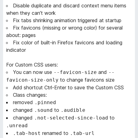
Disable duplicate and discard context menu items
when they can’t work
Fix tabs shrinking animation triggered at startup
Fix favicons (missing or wrong color) for several
about: pages
Fix color of built-in Firefox favicons and loading
indicator
For Custom CSS users:
You can now use
and
--favicon-size
--
to change favicons size
favicon-size-only
Add shortcut Ctrl-Enter to save the Custom CSS
Class changes:
removed
.pinned
changed
to
.sound
.audible
changed
to
.not-selected-since-load
.unread
renamed to
.tab-host
.tab-url