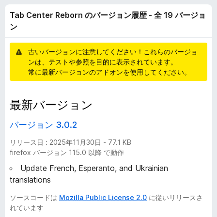
t
Tab Center Reborn のバージョン履歴 - 全 19 バージョ
e
ン
r
古いバージョンに注意してください！これらのバージョ
ンは、テストや参照を目的に表示されています。
R
常に最新バージョンのアドオンを使用してください。
e
最新バージョン
b
バージョン 3.0.2
o
リリース日 : 2025年11月30日 - 77.1 KB
firefox バージョン 115.0 以降 で動作
r
Update French, Esperanto, and Ukrainian
translations
n
ソースコードは
Mozilla Public License 2.0
に従いリリースさ
れています
の