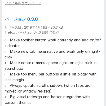
ファイルをダウンロード
バージョン 0.9.0
リリース日 : 2019年4月11日 - 80.3 KB
firefox バージョン 64.0 以降 で動作
Make toolbar button work correctly and add on/off
indicator
Make new tab menu native and work only on right-
click
Make context menu appear again on right-click in
searchbox
Make top menu bar buttons a little bit bigger with
less margin
Always update scroll shadows (when tabs are
moved or window resized)
Big visual redesign and better integration with
custom themes