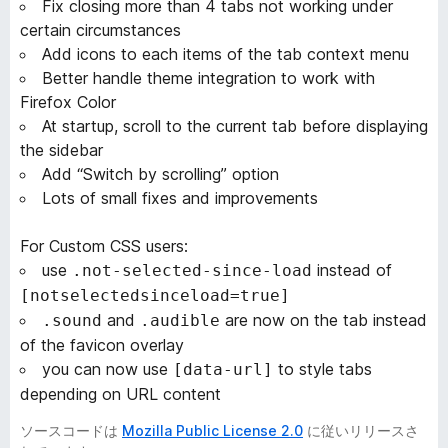
Fix closing more than 4 tabs not working under
certain circumstances
Add icons to each items of the tab context menu
Better handle theme integration to work with
Firefox Color
At startup, scroll to the current tab before displaying
the sidebar
Add “Switch by scrolling” option
Lots of small fixes and improvements
For Custom CSS users:
use
instead of
.not-selected-since-load
[notselectedsinceload=true]
and
are now on the tab instead
.sound
.audible
of the favicon overlay
you can now use
to style tabs
[data-url]
depending on URL content
ソースコードは
Mozilla Public License 2.0
に従いリリースさ