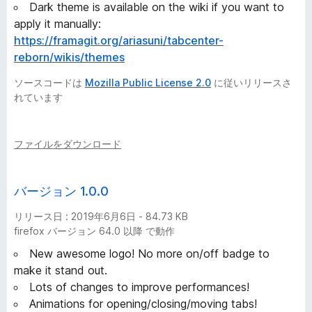
Dark theme is available on the wiki if you want to
apply it manually:
https://framagit.org/ariasuni/tabcenter-
reborn/wikis/themes
ソースコードは
Mozilla Public License 2.0
に従いリリースさ
れています
ファイルをダウンロード
バージョン 1.0.0
リリース日 : 2019年6月6日 - 84.73 KB
firefox バージョン 64.0 以降 で動作
New awesome logo! No more on/off badge to
make it stand out.
Lots of changes to improve performances!
Animations for opening/closing/moving tabs!