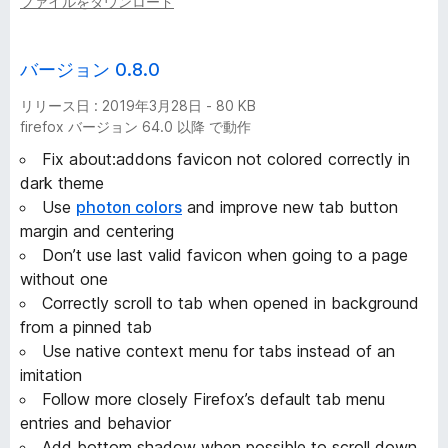
ファイルをダウンロード
バージョン 0.8.0
リリース日 : 2019年3月28日 - 80 KB
firefox バージョン 64.0 以降 で動作
Fix about:addons favicon not colored correctly in
dark theme
Use
photon colors
and improve new tab button
margin and centering
Don’t use last valid favicon when going to a page
without one
Correctly scroll to tab when opened in background
from a pinned tab
Use native context menu for tabs instead of an
imitation
Follow more closely Firefox’s default tab menu
entries and behavior
Add bottom shadow when possible to scroll down