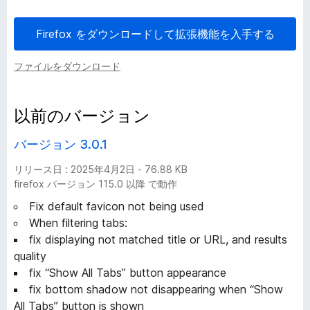
バ
Firefox をダウンロードして拡張機能を入手する
ー
ファイルをダウンロード
ジ
以前のバージョン
ョ
バージョン 3.0.1
ン
リリース日 : 2025年4月2日 - 76.88 KB
firefox バージョン 115.0 以降 で動作
履
Fix default favicon not being used
歴
When filtering tabs:
fix displaying not matched title or URL, and results
-
quality
fix “Show All Tabs” button appearance
全
fix bottom shadow not disappearing when “Show
All Tabs” button is shown