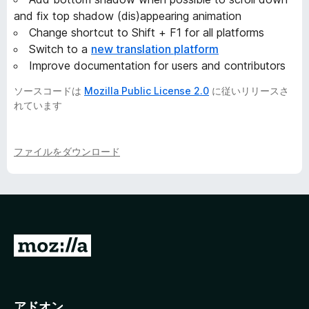
and fix top shadow (dis)appearing animation
Change shortcut to Shift + F1 for all platforms
Switch to a
new translation platform
Improve documentation for users and contributors
ソースコードは
Mozilla Public License 2.0
に従いリリースさ
れています
ファイルをダウンロード
M
o
z
i
アドオン