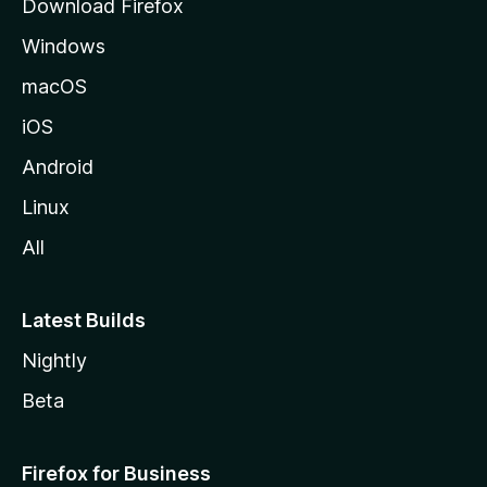
Download Firefox
Windows
macOS
iOS
Android
Linux
All
Latest Builds
Nightly
Beta
Firefox for Business