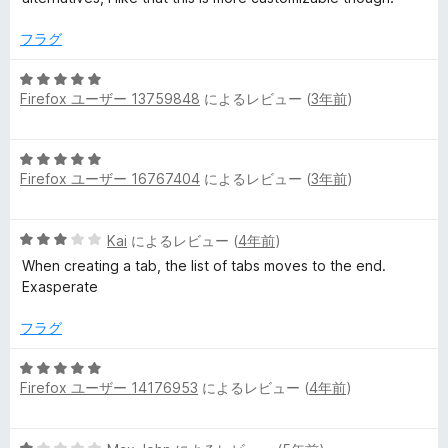
評
t
価
フラグ
r
5
Firefox ユーザー 13759848
によるレビュー (
3年前
)
段
階
o
中
5
5
l
Firefox ユーザー 16767404
によるレビュー (
3年前
)
段
の
階
評
の
中
価
5
Kai
によるレビュー (
4年前
)
5
段
の
When creating a tab, the list of tabs moves to the end.
レ
階
評
Exasperate
中
価
ビ
3
フラグ
の
評
ュ
5
価
Firefox ユーザー 14176953
によるレビュー (
4年前
)
段
階
ー
中