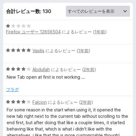
n
合計レビュー数: 130
/
5
C
Firefox ユーザー 12656504
によるレビュー (
1年前
)
段
階
l
中
5
Vasilis
によるレビュー (
1年前
)
1
段
o
の
階
評
5
中
Abdullah
によるレビュー (
2年前
)
価
s
段
5
New Tab open at first is not working ...
階
の
e
中
評
フラグ
4
価
の
C
5
Falcion
によるレビュー (
2年前
)
評
段
For some reason in the start when using it, it opened the
価
階
o
new tab right next to the current tab without scrolling to the
中
end first, but after doing that like a couple times, it started
4
behaving like that, which is what i didn't like with the
n
の
alternatives, i like that this is more customizable though!