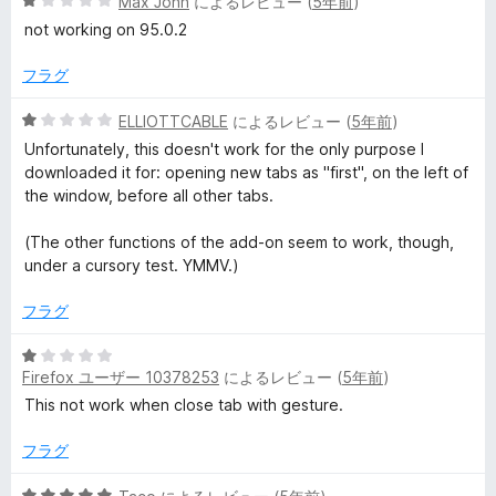
5
Max John
によるレビュー (
5年前
)
5
段
の
not working on 95.0.2
階
評
中
価
フラグ
1
の
5
ELLIOTTCABLE
によるレビュー (
5年前
)
評
段
Unfortunately, this doesn't work for the only purpose I
価
階
downloaded it for: opening new tabs as "first", on the left of
中
the window, before all other tabs.
1
の
(The other functions of the add-on seem to work, though,
評
under a cursory test. YMMV.)
価
フラグ
5
Firefox ユーザー 10378253
によるレビュー (
5年前
)
段
階
This not work when close tab with gesture.
中
1
フラグ
の
評
5