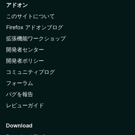
i
アドオン
l
このサイトについて
l
a
Firefox アドオンブログ
の
拡張機能ワークショップ
ホ
開発者センター
ー
ム
開発者ポリシー
ペ
コミュニティブログ
ー
ジ
フォーラム
へ
バグを報告
レビューガイド
Download