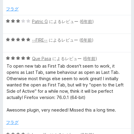
2
価
の
フラグ
評
価
5
Patric G
によるレビュー (
6年前
)
段
階
5
中
--FIRE--
によるレビュー (
6年前
)
段
3
階
の
5
中
Que Pasa
によるレビュー (
6年前
)
評
段
5
価
To open new tab as First Tab doesn't seem to work, it
階
の
opens as Last Tab, same behaviour as open as Last Tab.
中
評
Otherwise most things else seem to work great! I initially
5
価
wanted the open as First Tab, but will try "open to the Left
の
Side of Active" for a while now, think it will be perfect
評
actually! Firefox version: 76.0.1 (64-bit)
価
Awesome plugin, very needed! Missed this a long time.
フラグ