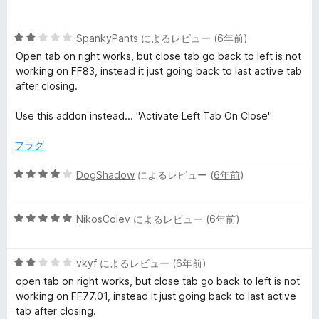
段
5
階
の
5
中
SpankyPants
によるレビュー (
6年前
)
評
段
1
価
Open tab on right works, but close tab go back to left is not
階
の
working on FF83, instead it just going back to last active tab
中
評
after closing.
2
価
の
Use this addon instead... "Activate Left Tab On Close"
評
価
フラグ
5
DogShadow
によるレビュー (
6年前
)
段
階
5
中
NikosColev
によるレビュー (
6年前
)
段
4
階
の
5
中
vkyf
によるレビュー (
6年前
)
評
段
5
価
open tab on right works, but close tab go back to left is not
階
の
working on FF77.01, instead it just going back to last active
中
評
tab after closing.