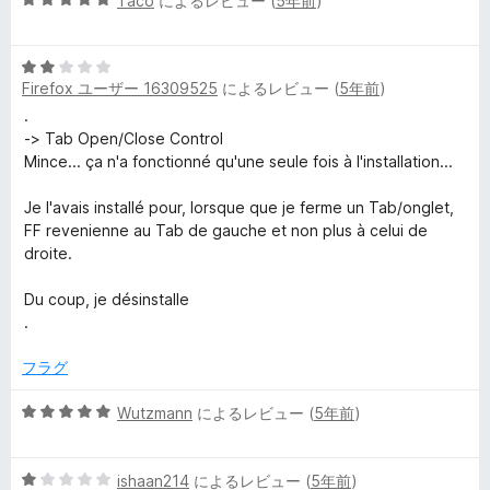
Taco
によるレビュー (
5年前
)
価
段
階
5
中
Firefox ユーザー 16309525
によるレビュー (
5年前
)
段
5
階
の
.
中
評
-> Tab Open/Close Control
2
価
Mince... ça n'a fonctionné qu'une seule fois à l'installation...
の
評
Je l'avais installé pour, lorsque que je ferme un Tab/onglet,
価
FF revenienne au Tab de gauche et non plus à celui de
droite.
Du coup, je désinstalle
.
フラグ
5
Wutzmann
によるレビュー (
5年前
)
段
階
5
中
ishaan214
によるレビュー (
5年前
)