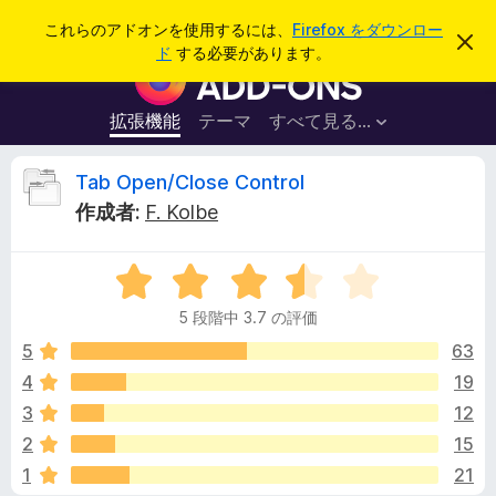
検
ログイン
これらのアドオンを使用するには、
Firefox をダウンロー
こ
索
ド
する必要があります。
の
F
お
i
知
ら
r
拡張機能
テーマ
すべて見る...
せ
e
を
閉
f
T
Tab Open/Close Control
じ
o
る
作成者:
F. Kolbe
x
a
ブ
5
ラ
b
段
ウ
5 段階中 3.7 の評価
階
ザ
O
中
5
63
ー
3
4
19
ア
p
.
ド
3
12
7
オ
の
e
2
15
評
ン
1
21
価