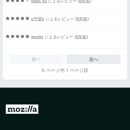
5
Isaac Xu
によるレビュー (
6年前
)
段
階
5
中
o守望o
によるレビュー (
6年前
)
段
4
階
の
5
中
weder
によるレビュー (
6年前
)
評
段
5
価
階
の
中
評
前へ
次へ
5
価
の
6 ページ中 1 ページ目
評
価
M
o
z