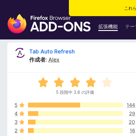
これ
F
i
拡張機能
テー
r
e
f
T
Tab Auto Refresh
o
作成者:
Alex
x
a
ブ
ラ
b
5
ウ
段
ザ
5 段階中 3.8 の評価
A
階
ー
中
ア
5
144
3
u
ド
.
4
29
8
オ
3
20
t
の
ン
2
16
評