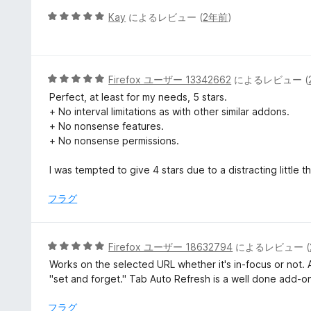
5
5
Kay
によるレビュー (
2年前
)
の
段
評
階
価
中
5
5
Firefox ユーザー 13342662
によるレビュー (
の
段
Perfect, at least for my needs, 5 stars.
評
階
+ No interval limitations as with other similar addons.
価
中
+ No nonsense features.
5
+ No nonsense permissions.
の
評
I was tempted to give 4 stars due to a distracting little t
価
フラグ
5
Firefox ユーザー 18632794
によるレビュー (
段
Works on the selected URL whether it's in-focus or not. 
階
"set and forget." Tab Auto Refresh is a well done add-on
中
5
フラグ