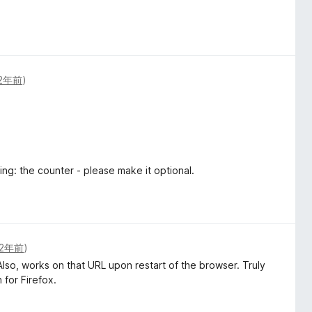
2年前
)
hing: the counter - please make it optional.
2年前
)
Also, works on that URL upon restart of the browser. Truly
 for Firefox.