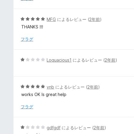
の
評
価
5
MFG
によるレビュー (
2年前
)
段
THANKS !!!
階
中
フラグ
5
の
評
5
Loquacious1
によるレビュー (
2年前
)
価
段
階
中
1
5
vnb
によるレビュー (
2年前
)
の
段
works OK Is great help
評
階
価
中
フラグ
5
の
評
5
gdfgdf
によるレビュー (
2年前
)
価
段