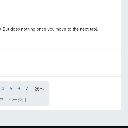
iew. But does nothing once you move to the next tab!!
4
5
6
7
次へ
中 1 ページ目