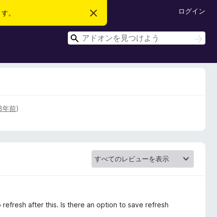
ログイン
ます。
こ
の
お
検
知
検
ら
索
索
せ
を
閉
じ
る
8年前
)
efresh after this. Is there an option to save refresh