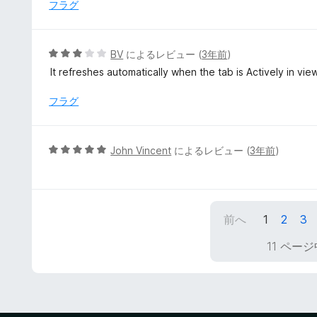
中
フラグ
4
の
評
5
BV
によるレビュー (
3年前
)
価
段
It refreshes automatically when the tab is Actively in v
階
中
フラグ
3
の
評
5
John Vincent
によるレビュー (
3年前
)
価
段
階
中
5
前へ
1
2
3
の
評
11 ページ
価