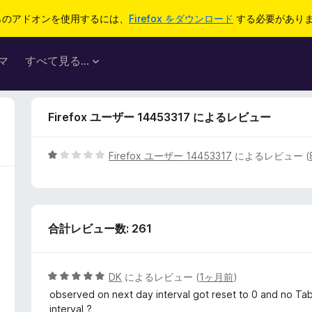
らのアドオンを使用するには、
Firefox をダウンロード
する必要があり
マ
すべて見る...
Firefox ユーザー 14453317 によるレビュー
5
Firefox ユーザー 14453317
によるレビュー (
段
階
中
1
合計レビュー数: 261
の
評
価
5
DK
によるレビュー (
1ヶ月前
)
段
observed on next day interval got reset to 0 and no Tab r
階
interval ?