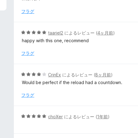
中
5
フラグ
の
評
価
5
taariel2
によるレビュー (
4ヶ月前
)
段
happy with this one, recommend
階
中
フラグ
5
の
評
5
CrinEx
によるレビュー (
8ヶ月前
)
価
段
Would be perfect if the reload had a countdown.
階
中
フラグ
4
の
評
5
choXer
によるレビュー (
1年前
)
価
段
階
中