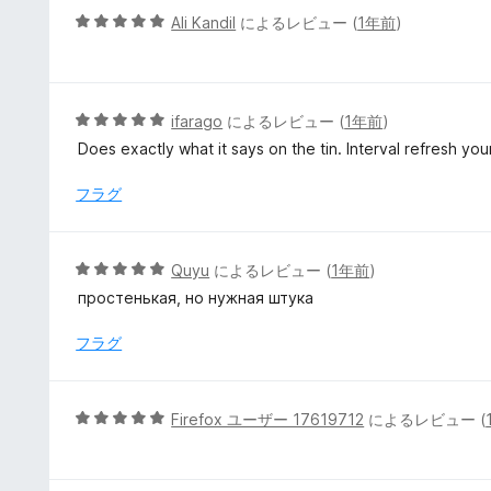
5
5
Ali Kandil
によるレビュー (
1年前
)
の
段
評
階
価
中
5
5
ifarago
によるレビュー (
1年前
)
の
段
Does exactly what it says on the tin. Interval refresh yo
評
階
価
中
フラグ
5
の
評
5
Quyu
によるレビュー (
1年前
)
価
段
простенькая, но нужная штука
階
中
フラグ
5
の
評
5
Firefox ユーザー 17619712
によるレビュー (
価
段
階
中