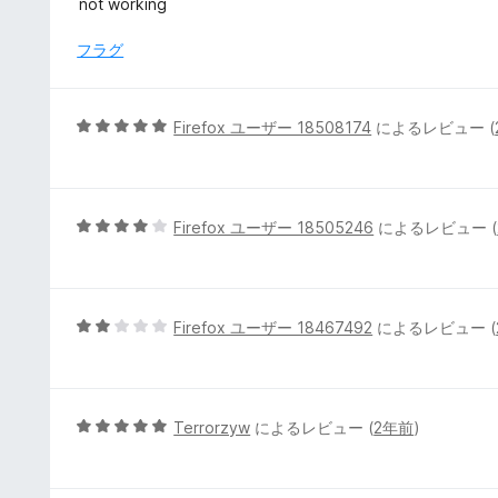
not working
階
中
フラグ
1
の
評
5
Firefox ユーザー 18508174
によるレビュー (
価
段
階
中
5
5
Firefox ユーザー 18505246
によるレビュー (
の
段
評
階
価
中
4
5
Firefox ユーザー 18467492
によるレビュー (
の
段
評
階
価
中
2
5
Terrorzyw
によるレビュー (
2年前
)
の
段
評
階
価
中