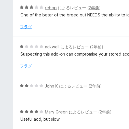
5
5
rebop
によるレビュー (
2年前
)
の
段
One of the beter of the breed but NEEDS the ability to ig
評
階
価
中
フラグ
3
の
評
5
ackwell
によるレビュー (
2年前
)
価
段
Suspecting this add-on can compromise your stored acco
階
中
フラグ
1
の
評
5
John K
によるレビュー (
2年前
)
価
段
階
中
2
5
Mary Green
によるレビュー (
2年前
)
の
段
Useful add, but slow
評
階
価