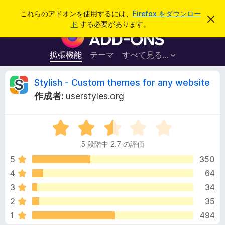
検
ログイン
これらのアドオンを使用するには、
Firefox をダウンロー
こ
索
ド
する必要があります。
の
F
お
i
知
ら
r
拡張機能
テーマ
すべて見る...
せ
e
を
閉
f
S
Stylish - Custom themes for any website
じ
o
る
作成者:
userstyles.org
x
t
ブ
5
ラ
y
段
ウ
5 段階中 2.7 の評価
階
ザ
l
中
5
350
ー
2
4
64
ア
i
.
ド
3
34
7
オ
の
s
2
35
評
ン
1
494
価