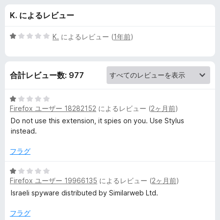
h
K. によるレビュー
-
5
K.
によるレビュー (
1年前
)
C
段
階
中
u
合計レビュー数: 977
1
の
s
評
5
価
Firefox ユーザー 18282152
によるレビュー (
2ヶ月前
)
段
t
階
Do not use this extension, it spies on you. Use Stylus
中
instead.
1
o
の
フラグ
評
m
価
5
Firefox ユーザー 19966135
によるレビュー (
2ヶ月前
)
段
t
階
Israeli spyware distributed by Similarweb Ltd.
中
h
1
フラグ