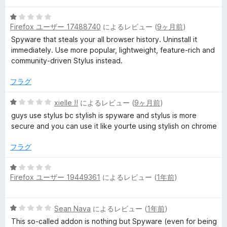
価
5
Firefox ユーザー 17488740
によるレビュー (
9ヶ月前
)
段
階
Spyware that steals your all browser history. Uninstall it
中
immediately. Use more popular, lightweight, feature-rich and
1
community-driven Stylus instead.
の
評
フラグ
価
5
xielle !!
によるレビュー (
9ヶ月前
)
段
guys use stylus bc stylish is spyware and stylus is more
階
secure and you can use it like yourte using stylish on chrome
中
1
フラグ
の
評
5
価
Firefox ユーザー 19449361
によるレビュー (
1年前
)
段
階
中
5
Sean Nava
によるレビュー (
1年前
)
1
段
の
This so-called addon is nothing but Spyware (even for being