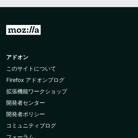
M
o
z
i
アドオン
l
このサイトについて
l
a
Firefox アドオンブログ
の
拡張機能ワークショップ
ホ
開発者センター
ー
ム
開発者ポリシー
ペ
コミュニティブログ
ー
ジ
フォーラム