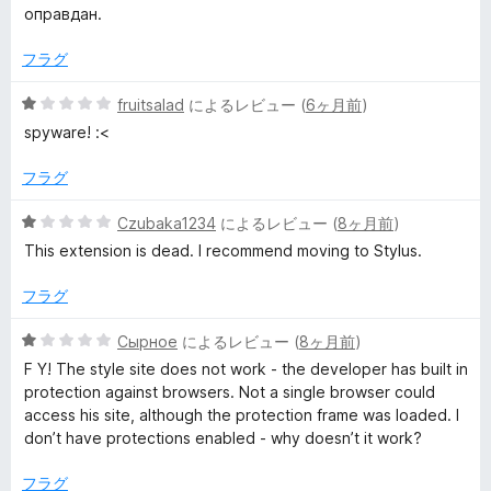
оправдан.
フラグ
5
fruitsalad
によるレビュー (
6ヶ月前
)
段
spyware! :<
階
中
フラグ
1
の
5
Czubaka1234
によるレビュー (
8ヶ月前
)
評
段
This extension is dead. I recommend moving to Stylus.
価
階
中
フラグ
1
の
5
Сырное
によるレビュー (
8ヶ月前
)
評
段
F Y! The style site does not work - the developer has built in
価
階
protection against browsers. Not a single browser could
中
access his site, although the protection frame was loaded. I
1
don’t have protections enabled - why doesn’t it work?
の
評
フラグ