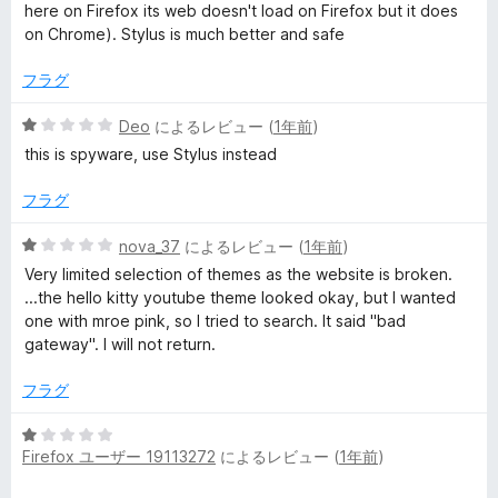
階
評
here on Firefox its web doesn't load on Firefox but it does
中
価
on Chrome). Stylus is much better and safe
1
の
フラグ
評
価
5
Deo
によるレビュー (
1年前
)
段
this is spyware, use Stylus instead
階
中
フラグ
1
の
5
nova_37
によるレビュー (
1年前
)
評
段
Very limited selection of themes as the website is broken.
価
階
...the hello kitty youtube theme looked okay, but I wanted
中
one with mroe pink, so I tried to search. It said "bad
1
gateway". I will not return.
の
評
フラグ
価
5
Firefox ユーザー 19113272
によるレビュー (
1年前
)
段
階