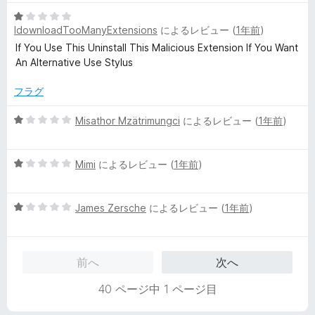
中
5
1
IdownloadTooManyExtensions
によるレビュー (
1年前
)
段
の
階
If You Use This Uninstall This Malicious Extension If You Want
評
中
An Alternative Use Stylus
価
1
の
フラグ
評
価
5
Misathor Mzätrimungci
によるレビュー (
1年前
)
段
階
5
中
Mimi
によるレビュー (
1年前
)
段
1
階
の
5
中
James Zersche
によるレビュー (
1年前
)
評
段
1
価
階
の
中
評
前へ
次へ
1
価
の
40 ページ中 1 ページ目
評
価