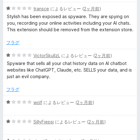
の
評
5
transce
によるレビュー (
2ヶ月前
)
e
価
段
Stylish has been exposed as spyware. They are spying on
階
you, recording your online activities including your AI chats.
m
中
This extension should be removed from the extension store.
1
e
の
フラグ
評
価
s
5
VictorSkullzL
によるレビュー (
2ヶ月前
)
段
Spyware that sells all your chat history data on AI chatbot
階
f
websites like ChatGPT, Claude, etc. SELLS your data, and is
中
just an evil company.
1
o
の
フラグ
評
r
価
5
wolf
によるレビュー (
2ヶ月前
)
段
a
階
5
中
SillyFiepsi
によるレビュー (
2ヶ月前
)
段
1
n
階
の