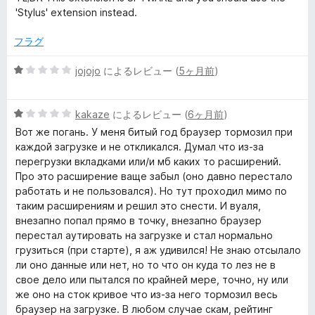
レ
'Stylus' extension instead.
ビ
フラグ
ュ
5
jojojo
によるレビュー (
5ヶ月前
)
段
階
ー
5
中
kakaze
によるレビュー (
6ヶ月前
)
段
1
Вот же погань. У меня битый год браузер тормозил при
階
の
каждой загрузке и не откликался. Думал что из-за
中
評
перегрузки вкладками или/и мб каких то расширений.
1
価
Про это расширение ваще забыл (оно давно перестало
の
работать и не пользовался). Но тут проходил мимо по
評
таким расширениям и решил это снести. И вуаля,
価
внезапно попал прямо в точку, внезапно браузер
перестал аутировать на загрузке и стал нормально
грузиться (при старте), я аж удивился! Не знаю отсылало
ли оно данные или нет, но то что он куда то лез не в
свое дело или пытался по крайней мере, точно, ну или
же оно на сток кривое что из-за него тормозил весь
браузер на загрузке. В любом случае скам, рейтинг