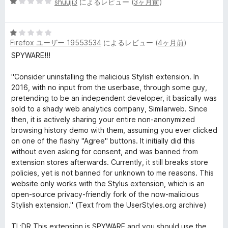
5
中
shuuji3
によるレビュー (
3ヶ月前
)
評
y
段
1
価
階
の
w
5
中
評
Firefox ユーザー 19553534
によるレビュー (
4ヶ月前
)
段
1
価
階
の
SPYWARE!!!
e
中
評
1
価
"Consider uninstalling the malicious Stylish extension. In
b
の
2016, with no input from the userbase, through some guy,
評
pretending to be an independent developer, it basically was
s
価
sold to a shady web analytics company, Similarweb. Since
then, it is actively sharing your entire non-anonymized
i
browsing history demo with them, assuming you ever clicked
on one of the flashy "Agree" buttons. It initially did this
without even asking for consent, and was banned from
t
extension stores afterwards. Currently, it still breaks store
policies, yet is not banned for unknown to me reasons. This
e
website only works with the Stylus extension, which is an
open-source privacy-friendly fork of the now-malicious
の
Stylish extension." (Text from the UserStyles.org archive)
TL;DR This extension is SPYWARE and you should use the