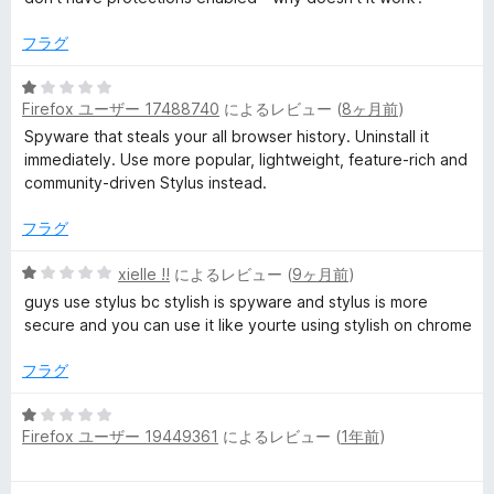
の
評
フラグ
価
5
Firefox ユーザー 17488740
によるレビュー (
8ヶ月前
)
段
階
Spyware that steals your all browser history. Uninstall it
中
immediately. Use more popular, lightweight, feature-rich and
1
community-driven Stylus instead.
の
評
フラグ
価
5
xielle !!
によるレビュー (
9ヶ月前
)
段
guys use stylus bc stylish is spyware and stylus is more
階
secure and you can use it like yourte using stylish on chrome
中
1
フラグ
の
評
5
価
Firefox ユーザー 19449361
によるレビュー (
1年前
)
段
階
中