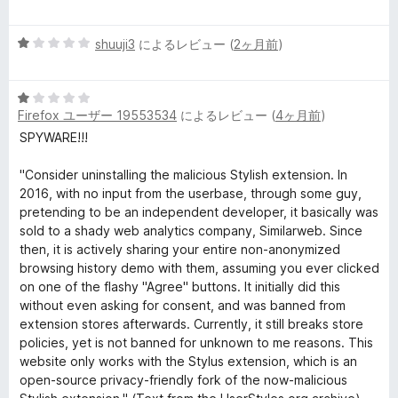
段
1
y
階
の
5
中
shuuji3
によるレビュー (
2ヶ月前
)
評
w
段
1
価
階
の
e
5
中
評
Firefox ユーザー 19553534
によるレビュー (
4ヶ月前
)
段
1
価
階
の
SPYWARE!!!
b
中
評
1
価
"Consider uninstalling the malicious Stylish extension. In
s
の
2016, with no input from the userbase, through some guy,
評
pretending to be an independent developer, it basically was
i
価
sold to a shady web analytics company, Similarweb. Since
then, it is actively sharing your entire non-anonymized
browsing history demo with them, assuming you ever clicked
t
on one of the flashy "Agree" buttons. It initially did this
without even asking for consent, and was banned from
e
extension stores afterwards. Currently, it still breaks store
policies, yet is not banned for unknown to me reasons. This
の
website only works with the Stylus extension, which is an
open-source privacy-friendly fork of the now-malicious