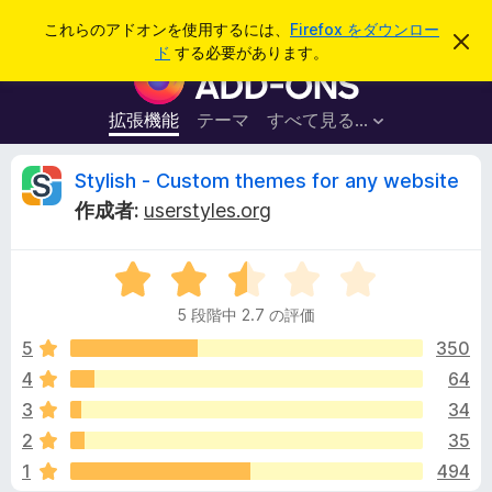
検
ログイン
これらのアドオンを使用するには、
Firefox をダウンロー
こ
索
ド
する必要があります。
の
F
お
i
知
ら
r
拡張機能
テーマ
すべて見る...
せ
e
を
閉
f
S
Stylish - Custom themes for any website
じ
o
る
作成者:
userstyles.org
x
t
ブ
5
ラ
y
段
ウ
5 段階中 2.7 の評価
階
ザ
l
中
5
350
ー
2
4
64
ア
i
.
ド
3
34
7
オ
の
s
2
35
評
ン
1
494
価