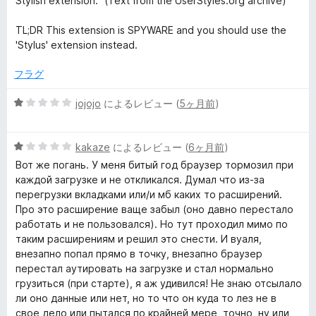
レ
Stylish extension." (Text from the UserStyles.org archive)
TL;DR This extension is SPYWARE and you should use the
ビ
'Stylus' extension instead.
ュ
フラグ
ー
5
jojojo
によるレビュー (
5ヶ月前
)
段
階
5
中
kakaze
によるレビュー (
6ヶ月前
)
段
1
Вот же погань. У меня битый год браузер тормозил при
階
の
каждой загрузке и не откликался. Думал что из-за
中
評
перегрузки вкладками или/и мб каких то расширений.
1
価
Про это расширение ваще забыл (оно давно перестало
の
работать и не пользовался). Но тут проходил мимо по
評
таким расширениям и решил это снести. И вуаля,
価
внезапно попал прямо в точку, внезапно браузер
перестал аутировать на загрузке и стал нормально
грузиться (при старте), я аж удивился! Не знаю отсылало
ли оно данные или нет, но то что он куда то лез не в
свое дело или пытался по крайней мере, точно, ну или