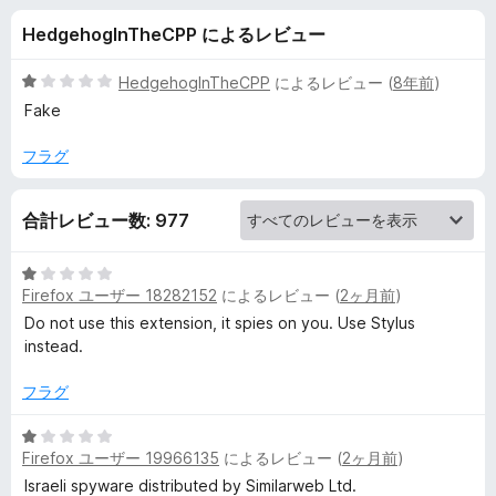
h
HedgehogInTheCPP によるレビュー
-
5
HedgehogInTheCPP
によるレビュー (
8年前
)
C
段
Fake
階
中
フラグ
u
1
の
s
合計レビュー数: 977
評
価
t
5
Firefox ユーザー 18282152
によるレビュー (
2ヶ月前
)
段
o
階
Do not use this extension, it spies on you. Use Stylus
中
instead.
1
m
の
フラグ
評
t
価
5
Firefox ユーザー 19966135
によるレビュー (
2ヶ月前
)
段
h
階
Israeli spyware distributed by Similarweb Ltd.