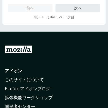
中
評
前へ
次へ
1
価
の
40 ページ中 1 ページ目
評
価
M
o
z
i
アドオン
l
このサイトについて
l
a
Firefox アドオンブログ
の
拡張機能ワークショップ
ホ
開発者センター
ー