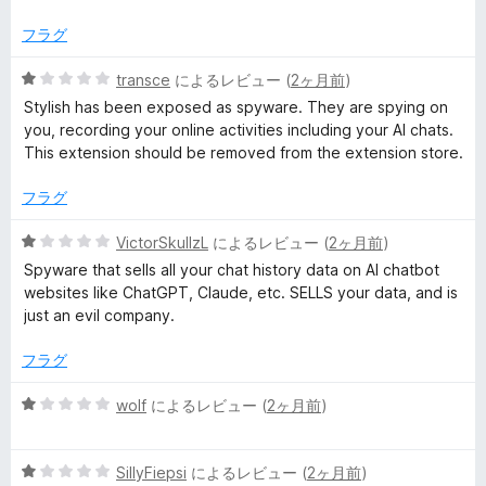
中
e
1
フラグ
の
評
5
transce
によるレビュー (
2ヶ月前
)
m
価
段
Stylish has been exposed as spyware. They are spying on
階
you, recording your online activities including your AI chats.
e
中
This extension should be removed from the extension store.
1
s
の
フラグ
評
価
f
5
VictorSkullzL
によるレビュー (
2ヶ月前
)
段
Spyware that sells all your chat history data on AI chatbot
階
websites like ChatGPT, Claude, etc. SELLS your data, and is
o
中
just an evil company.
1
r
の
フラグ
評
a
価
5
wolf
によるレビュー (
2ヶ月前
)
段
n
階
5
中
SillyFiepsi
によるレビュー (
2ヶ月前
)