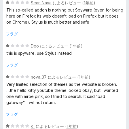
5
Sean Nava
によるレビュー (
1年前
)
1
段
の
This so-called addon is nothing but Spyware (even for being
階
評
here on Firefox its web doesn't load on Firefox but it does
中
価
on Chrome). Stylus is much better and safe
1
の
フラグ
評
価
5
Deo
によるレビュー (
1年前
)
段
this is spyware, use Stylus instead
階
中
フラグ
1
の
5
nova_37
によるレビュー (
1年前
)
評
段
Very limited selection of themes as the website is broken.
価
階
...the hello kitty youtube theme looked okay, but I wanted
中
one with mroe pink, so I tried to search. It said "bad
1
gateway". I will not return.
の
評
フラグ
価
5
K.
によるレビュー (
1年前
)