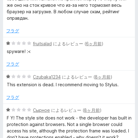
же оно на сток кривое что из-за него тормозил весь
браузер на загрузке. В любом случае скам, рейтинг
оправдан.
フラグ
5
fruitsalad
によるレビュー (
6ヶ月前
)
段
spyware! :<
階
中
フラグ
1
の
5
Czubaka1234
によるレビュー (
8ヶ月前
)
評
段
This extension is dead. I recommend moving to Stylus.
価
階
中
フラグ
1
の
5
Сырное
によるレビュー (
8ヶ月前
)
評
段
F Y! The style site does not work - the developer has built in
価
階
protection against browsers. Not a single browser could
中
access his site, although the protection frame was loaded. I
1
don’t have protections enabled - why doesn’t it work?