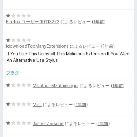
段
階
5
中
Firefox ユーザー 19113272
によるレビュー (
1年前
)
段
1
階
の
中
評
5
1
価
IdownloadTooManyExtensions
によるレビュー (
1年前
)
段
の
階
If You Use This Uninstall This Malicious Extension If You Want
評
中
An Alternative Use Stylus
価
1
の
フラグ
評
価
5
Misathor Mzätrimungci
によるレビュー (
1年前
)
段
階
5
中
Mimi
によるレビュー (
1年前
)
段
1
階
の
5
中
James Zersche
によるレビュー (
1年前
)
評
段
1
価
階
の